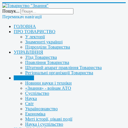
Пошук...
Перемикач навігації
ГОЛОВНА
ПРО ТОВАРИСТВО
У лекторії
Знамениті українці
Підрозділи Товариства
УПРАВЛІННЯ
З'їзд Товариства
Правління Товариства
Штатний апарат правління Товариства
Регіональні організації Товариства
НОВИНИ
Новини науки і техніки
«Знання» - воїнам АТО
Суспільство
Наука
Світ
Українознавство
Економіка
Миті історії, цікаві події
Наука і суспільство