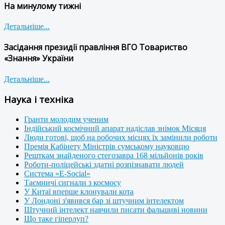
На минулому тижні
Детальніше...
Засідання президії правління ВГО Товариство
«Знання» України
Детальніше...
Наука і техніка
Гранти молодим ученим
Індійський космічний апарат надіслав знімок Місяця
Люди готові, щоб на робочих місцях їх замінили роботи
Премія Кабінету Міністрів сумському науковцю
Решткам знайденого стегозавра 168 мільйонів років
Роботи-поліцейські здатні розпізнавати людей
Система «E-Social»
Таємничі сигнали з космосу
У Китаї вперше клонували кота
У Лондоні з'явився бар зі штучним інтелектом
Штучний інтелект навчили писати фальшиві новини
Що таке гіперлуп?