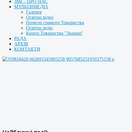
ЗМІ – ПРО НАС
МУЛЬТИМЕДІА
Галерея
Освітнє відео
Почесні грамоти Товариства
Освітнє аудіо
Книги Товариства "Знання"
РАДА
АРХІВ
КОНТАКТИ