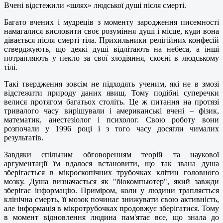
Вчені відстежили «шлях» людської душі після смерті.
Багато вчених і мудреців з моменту зародження писемності
намагалися висловити своє розуміння душі і місце, куди вона
дівається після смерті тіла. Прихильники релігійних конфесій
стверджують, що деякі душі відлітають на небеса, а інші
потрапляють у пекло за свої злодіяння, скоєні в людському
тілі.
Такі твердження зовсім не підходять ученим, які не в змозі
відстежити природу даних явищ. Тому подібні суперечки
велися протягом багатьох століть. Це ж питання на протязі
тривалого часу вирішували і американські вчені – фізик,
математик, анестезіолог і психолог. Свою роботу вони
розпочали у 1996 році і з того часу досягли чималих
результатів.
Завдяки спільним обговоренням теорій та наукової
аргументації їм вдалося встановити, що так звана душа
зберігається в мікроскопічних трубочках клітин головного
мозку. Душа визначається як "біокомпьютер", який завжди
зберігає інформацію. Приміром, коли у людини трапляється
клінічна смерть, її мозок починає знижувати свою активність,
але інформація в мікротрубочках продовжує зберігатися. Тому
в момент відновлення людина пам'ятає все, що знала до