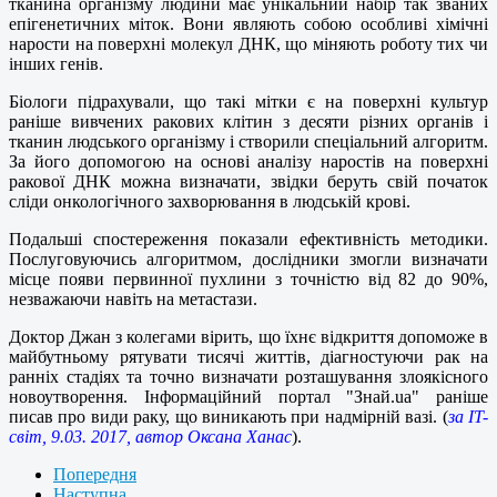
тканина організму людини має унікальний набір так званих
епігенетичних міток. Вони являють собою особливі хімічні
нарости на поверхні молекул ДНК, що міняють роботу тих чи
інших генів.
Біологи підрахували, що такі мітки є на поверхні культур
раніше вивчених ракових клітин з десяти різних органів і
тканин людського організму і створили спеціальний алгоритм.
За його допомогою на основі аналізу наростів на поверхні
ракової ДНК можна визначати, звідки беруть свій початок
сліди онкологічного захворювання в людській крові.
Подальші спостереження показали ефективність методики.
Послуговуючись алгоритмом, дослідники змогли визначати
місце появи первинної пухлини з точністю від 82 до 90%,
незважаючи навіть на метастази.
Доктор Джан з колегами вірить, що їхнє відкриття допоможе в
майбутньому рятувати тисячі життів, діагностуючи рак на
ранніх стадіях та точно визначати розташування злоякісного
новоутворення. Інформаційний портал "Знай.ua" раніше
писав про види раку, що виникають при надмірній вазі. (
за IT-
світ, 9.03. 2017, автор Оксана Ханас
).
Попередня
Наступна