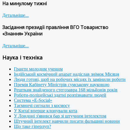
На минулому тижні
Детальніше...
Засідання президії правління ВГО Товариство
«Знання» України
Детальніше...
Наука і техніка
Гранти молодим ученим
Індійський космічний апарат надіслав знімок Місяця
Люди готові, щоб на робочих місцях їх замінили роботи
Премія Кабінету Міністрів сумському науковцю
Решткам знайденого стегозавра 168 мільйонів років
Роботи-поліцейські здатні розпізнавати людей
Система «E-Social»
Таємничі сигнали з космосу
У Китаї вперше клонували кота
У Лондоні з'явився бар зі штучним інтелектом
Штучний інтелект навчили писати фальшиві новини
Що таке гіперлуп?