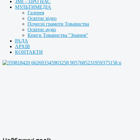
ЗМІ – ПРО НАС
МУЛЬТИМЕДІА
Галерея
Освітнє відео
Почесні грамоти Товариства
Освітнє аудіо
Книги Товариства "Знання"
РАДА
АРХІВ
КОНТАКТИ