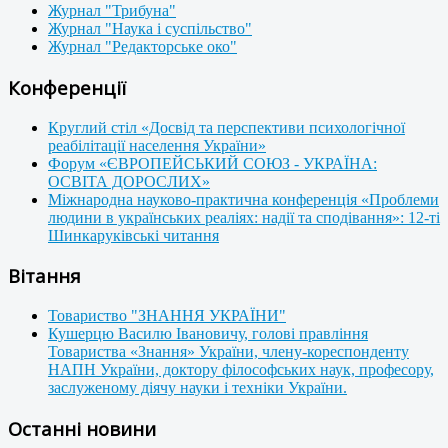
Журнал "Трибуна"
Журнал "Наука і суспільство"
Журнал "Редакторське око"
Конференції
Круглий стіл «Досвід та перспективи психологічної
реабілітації населення України»
Форум «ЄВРОПЕЙСЬКИЙ СОЮЗ - УКРАЇНА:
ОСВІТА ДОРОСЛИХ»
Міжнародна науково-практична конференція «Проблеми
людини в українських реаліях: надії та сподівання»: 12-ті
Шинкаруківські читання
Вітання
Товариство "ЗНАННЯ УКРАЇНИ"
Кушерцю Василю Івановичу, голові правління
Товариства «Знання» України, члену-кореспонденту
НАПН України, доктору філософських наук, професору,
заслуженому діячу науки і техніки України.
Останні новини