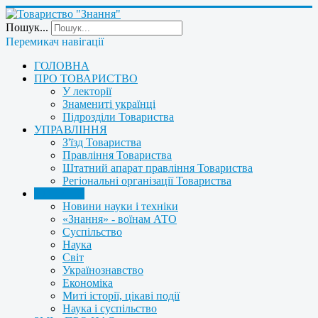
Пошук...
Перемикач навігації
ГОЛОВНА
ПРО ТОВАРИСТВО
У лекторії
Знамениті українці
Підрозділи Товариства
УПРАВЛІННЯ
З'їзд Товариства
Правління Товариства
Штатний апарат правління Товариства
Регіональні організації Товариства
НОВИНИ
Новини науки і техніки
«Знання» - воїнам АТО
Суспільство
Наука
Світ
Українознавство
Економіка
Миті історії, цікаві події
Наука і суспільство