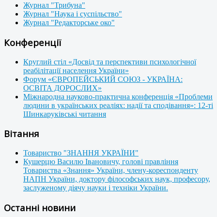
Журнал "Трибуна"
Журнал "Наука і суспільство"
Журнал "Редакторське око"
Конференції
Круглий стіл «Досвід та перспективи психологічної
реабілітації населення України»
Форум «ЄВРОПЕЙСЬКИЙ СОЮЗ - УКРАЇНА:
ОСВІТА ДОРОСЛИХ»
Міжнародна науково-практична конференція «Проблеми
людини в українських реаліях: надії та сподівання»: 12-ті
Шинкаруківські читання
Вітання
Товариство "ЗНАННЯ УКРАЇНИ"
Кушерцю Василю Івановичу, голові правління
Товариства «Знання» України, члену-кореспонденту
НАПН України, доктору філософських наук, професору,
заслуженому діячу науки і техніки України.
Останні новини