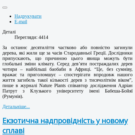
Надрукувати
E-mail
Деталі
Перегляди: 4414
За останнє десятиліття частково або повністю загинули
дерева, які жили ще за часів Стародавньої Греції. Дослідники
припускають, що причиною цього явища можуть бути
глобальні зміни клімату. Серед дев’яти постраждалих дерев
чотири – найбільші баобаби в Африці. “Це, без сумніву,
вражає та приголомшує – спостерігати впродовж нашого
життя загибель такої кількості дерев з тисячолітнім віком”,
пише в журналі Nature Plants співавтор дослідження Адріан
Патрут з Клузького університету імені Бабеша-Бойяї
(Румунія).
Детальніше...
Екзотична надпровідність у новому
сплаві