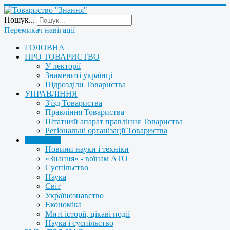
Пошук...
Перемикач навігації
ГОЛОВНА
ПРО ТОВАРИСТВО
У лекторії
Знамениті українці
Підрозділи Товариства
УПРАВЛІННЯ
З'їзд Товариства
Правління Товариства
Штатний апарат правління Товариства
Регіональні організації Товариства
НОВИНИ
Новини науки і техніки
«Знання» - воїнам АТО
Суспільство
Наука
Світ
Українознавство
Економіка
Миті історії, цікаві події
Наука і суспільство