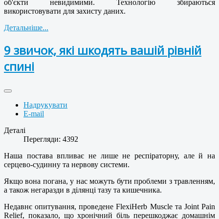
об'єкти невидимими. Технологію збираються
використовувати для захисту даних.
Детальніше...
9 звичок, які шкодять вашій рівній
спині
Надрукувати
E-mail
Деталі
Перегляди: 4392
Наша постава впливає не лише не респіраторну, але й на
серцево-судинну та нервову системи.
Якщо вона погана, у нас можуть бути проблеми з травленням,
а також негаразди в ділянці тазу та кишечника.
Недавнє опитування, проведене FlexiHerb Muscle та Joint Pain
Relief, показало, що хронічний біль перешкоджає домашнім