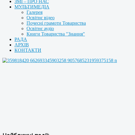
ЗМІ – ПРО НАС
МУЛЬТИМЕДІА
Галерея
Освітнє відео
Почесні грамоти Товариства
Освітнє аудіо
Книги Товариства "Знання"
РАДА
АРХІВ
КОНТАКТИ