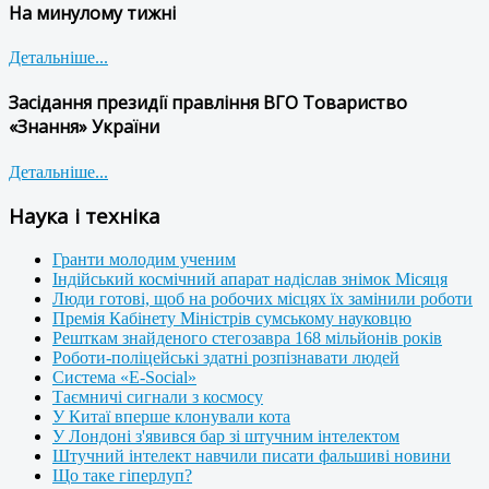
На минулому тижні
Детальніше...
Засідання президії правління ВГО Товариство
«Знання» України
Детальніше...
Наука і техніка
Гранти молодим ученим
Індійський космічний апарат надіслав знімок Місяця
Люди готові, щоб на робочих місцях їх замінили роботи
Премія Кабінету Міністрів сумському науковцю
Решткам знайденого стегозавра 168 мільйонів років
Роботи-поліцейські здатні розпізнавати людей
Система «E-Social»
Таємничі сигнали з космосу
У Китаї вперше клонували кота
У Лондоні з'явився бар зі штучним інтелектом
Штучний інтелект навчили писати фальшиві новини
Що таке гіперлуп?