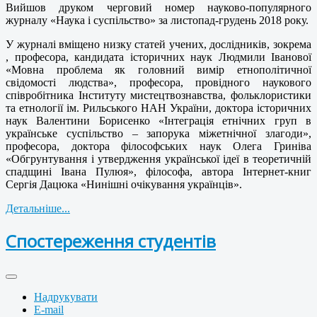
Вийшов друком черговий номер науково-популярного
журналу «Наука і суспільство» за листопад-грудень 2018 року.
У журналі вміщено низку статей учених, дослідників, зокрема
, професора, кандидата історичних наук Людмили Іванової
«Мовна проблема як головний вимір етнополітичної
свідомості людства», професора, провідного наукового
співробітника Інституту мистецтвознавства, фольклористики
та етнології ім. Рильського НАН України, доктора історичних
наук Валентини Борисенко «Інтеграція етнічних груп в
українське суспільство – запорука міжетнічної злагоди»,
професора, доктора філософських наук Олега Гриніва
«Обгрунтування і утвердження української ідеї в теоретичній
спадщині Івана Пулюя», філософа, автора Інтернет-книг
Сергія Дацюка «Нинішні очікування українців».
Детальніше...
Спостереження студентів
Надрукувати
E-mail