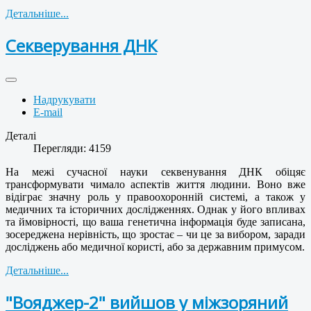
Детальніше...
Секверування ДНК
Надрукувати
E-mail
Деталі
Перегляди: 4159
На межі сучасної науки секвенування ДНК обіцяє
трансформувати чимало аспектів життя людини. Воно вже
відіграє значну роль у правоохоронній системі, а також у
медичних та історичних дослідженнях. Однак у його впливах
та ймовірності, що ваша генетична інформація буде записана,
зосереджена нерівність, що зростає – чи це за вибором, заради
досліджень або медичної користі, або за державним примусом.
Детальніше...
"Вояджер-2" вийшов у міжзоряний