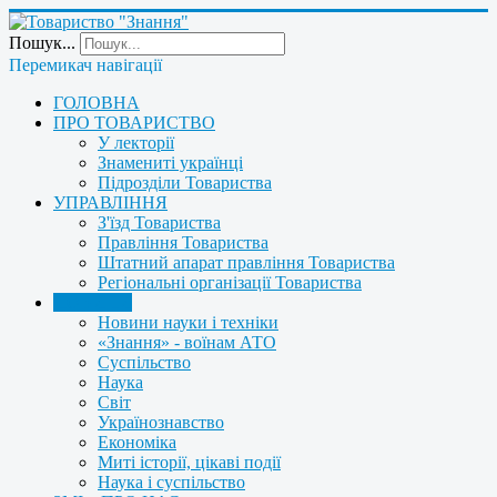
Пошук...
Перемикач навігації
ГОЛОВНА
ПРО ТОВАРИСТВО
У лекторії
Знамениті українці
Підрозділи Товариства
УПРАВЛІННЯ
З'їзд Товариства
Правління Товариства
Штатний апарат правління Товариства
Регіональні організації Товариства
НОВИНИ
Новини науки і техніки
«Знання» - воїнам АТО
Суспільство
Наука
Світ
Українознавство
Економіка
Миті історії, цікаві події
Наука і суспільство