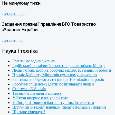
На минулому тижні
Детальніше...
Засідання президії правління ВГО Товариство
«Знання» України
Детальніше...
Наука і техніка
Гранти молодим ученим
Індійський космічний апарат надіслав знімок Місяця
Люди готові, щоб на робочих місцях їх замінили роботи
Премія Кабінету Міністрів сумському науковцю
Решткам знайденого стегозавра 168 мільйонів років
Роботи-поліцейські здатні розпізнавати людей
Система «E-Social»
Таємничі сигнали з космосу
У Китаї вперше клонували кота
У Лондоні з'явився бар зі штучним інтелектом
Штучний інтелект навчили писати фальшиві новини
Що таке гіперлуп?