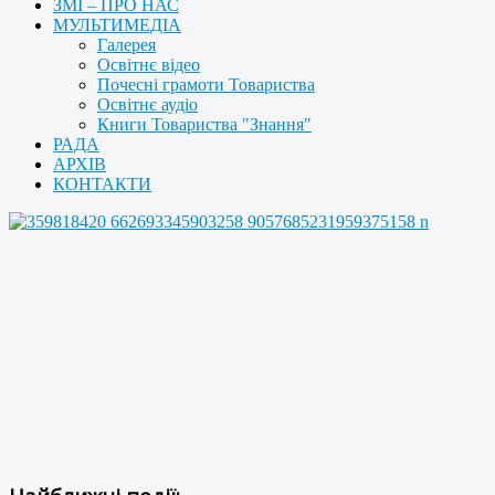
ЗМІ – ПРО НАС
МУЛЬТИМЕДІА
Галерея
Освітнє відео
Почесні грамоти Товариства
Освітнє аудіо
Книги Товариства "Знання"
РАДА
АРХІВ
КОНТАКТИ