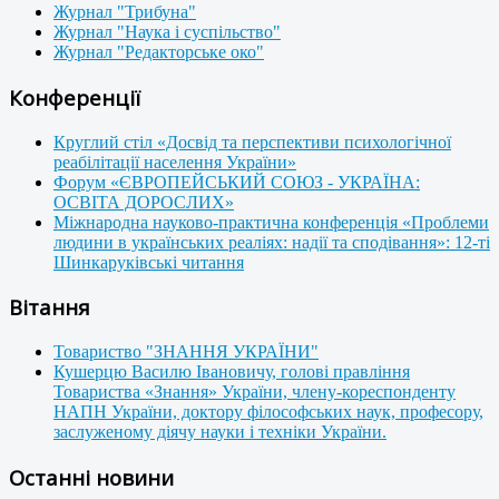
Журнал "Трибуна"
Журнал "Наука і суспільство"
Журнал "Редакторське око"
Конференції
Круглий стіл «Досвід та перспективи психологічної
реабілітації населення України»
Форум «ЄВРОПЕЙСЬКИЙ СОЮЗ - УКРАЇНА:
ОСВІТА ДОРОСЛИХ»
Міжнародна науково-практична конференція «Проблеми
людини в українських реаліях: надії та сподівання»: 12-ті
Шинкаруківські читання
Вітання
Товариство "ЗНАННЯ УКРАЇНИ"
Кушерцю Василю Івановичу, голові правління
Товариства «Знання» України, члену-кореспонденту
НАПН України, доктору філософських наук, професору,
заслуженому діячу науки і техніки України.
Останні новини