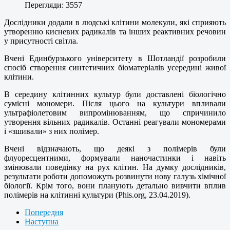
Перегляди: 3557
Дослідники додали в людські клітини молекули, які сприяють
утворенню кисневих радикалів та інших реактивних речовин
у присутності світла.
Вчені Единбурзького університету в Шотландії розробили
спосіб створення синтетичних біоматеріалів усередині живої
клітини.
В середину клітинних культур були доставлені біологічно
сумісні мономери. Після цього на культури впливали
ультрафіолетовим випромінюванням, що спричинило
утворення вільних радикалів. Останні реагували мономерами
і «зшивали» з них полімер.
Вчені відзначають, що деякі з полімерів були
флуоресцентними, формували наночастинки і навіть
змінювали поведінку на рух клітин. На думку дослідників,
результати роботи допоможуть розвинути нову галузь хімічної
біології. Крім того, вони планують детально вивчити вплив
полімерів на клітинні культури (Phis.org, 23.04.2019).
Попередня
Наступна