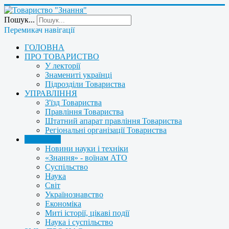
Пошук...
Перемикач навігації
ГОЛОВНА
ПРО ТОВАРИСТВО
У лекторії
Знамениті українці
Підрозділи Товариства
УПРАВЛІННЯ
З'їзд Товариства
Правління Товариства
Штатний апарат правління Товариства
Регіональні організації Товариства
НОВИНИ
Новини науки і техніки
«Знання» - воїнам АТО
Суспільство
Наука
Світ
Українознавство
Економіка
Миті історії, цікаві події
Наука і суспільство