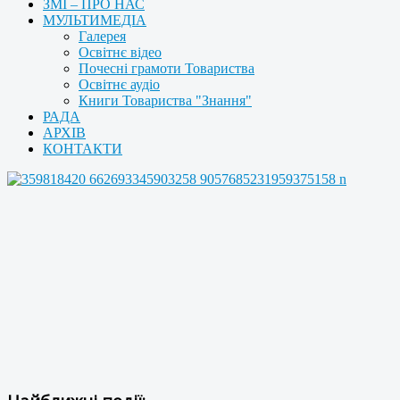
ЗМІ – ПРО НАС
МУЛЬТИМЕДІА
Галерея
Освітнє відео
Почесні грамоти Товариства
Освітнє аудіо
Книги Товариства "Знання"
РАДА
АРХІВ
КОНТАКТИ