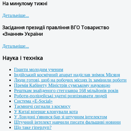
На минулому тижні
Детальніше...
Засідання президії правління ВГО Товариство
«Знання» України
Детальніше...
Наука і техніка
Гранти молодим ученим
Індійський космічний апарат надіслав знімок Місяця
Люди готові, щоб на робочих місцях їх замінили роботи
Премія Кабінету Міністрів сумському науковцю
Решткам знайденого стегозавра 168 мільйонів років
Роботи-поліцейські здатні розпізнавати людей
Система «E-Social»
Таємничі сигнали з космосу
У Китаї вперше клонували кота
У Лондоні з'явився бар зі штучним інтелектом
Штучний інтелект навчили писати фальшиві новини
Що таке гіперлуп?