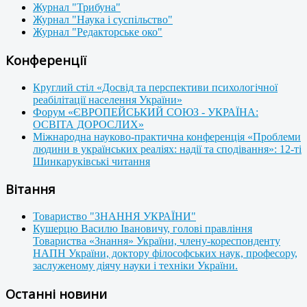
Журнал "Трибуна"
Журнал "Наука і суспільство"
Журнал "Редакторське око"
Конференції
Круглий стіл «Досвід та перспективи психологічної
реабілітації населення України»
Форум «ЄВРОПЕЙСЬКИЙ СОЮЗ - УКРАЇНА:
ОСВІТА ДОРОСЛИХ»
Міжнародна науково-практична конференція «Проблеми
людини в українських реаліях: надії та сподівання»: 12-ті
Шинкаруківські читання
Вітання
Товариство "ЗНАННЯ УКРАЇНИ"
Кушерцю Василю Івановичу, голові правління
Товариства «Знання» України, члену-кореспонденту
НАПН України, доктору філософських наук, професору,
заслуженому діячу науки і техніки України.
Останні новини