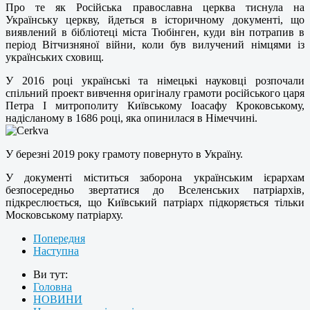
Про те як Російська православна церква тиснула на
Українську церкву, йдеться в історичному документі, що
виявлений в бібліотеці міста Тюбінген, куди він потрапив в
період Вітчизняної війни, коли був вилучений німцями із
українських сховищ.
У 2016 році українські та німецькі науковці розпочали
спільний проект вивчення оригіналу грамоти російського царя
Петра I митрополиту Київському Іоасафу Кроковському,
надісланому в 1686 році, яка опинилася в Німеччині.
У березні 2019 року грамоту повернуто в Україну.
У документі міститься заборона українським ієрархам
безпосередньо звертатися до Вселенських патріархів,
підкреслюється, що Київський патріарх підкоряється тільки
Московському патріарху.
Попередня
Наступна
Ви тут:
Головна
НОВИНИ