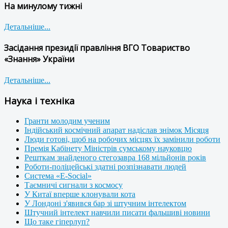
На минулому тижні
Детальніше...
Засідання президії правління ВГО Товариство
«Знання» України
Детальніше...
Наука і техніка
Гранти молодим ученим
Індійський космічний апарат надіслав знімок Місяця
Люди готові, щоб на робочих місцях їх замінили роботи
Премія Кабінету Міністрів сумському науковцю
Решткам знайденого стегозавра 168 мільйонів років
Роботи-поліцейські здатні розпізнавати людей
Система «E-Social»
Таємничі сигнали з космосу
У Китаї вперше клонували кота
У Лондоні з'явився бар зі штучним інтелектом
Штучний інтелект навчили писати фальшиві новини
Що таке гіперлуп?