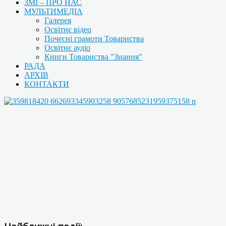
ЗМІ – ПРО НАС
МУЛЬТИМЕДІА
Галерея
Освітнє відео
Почесні грамоти Товариства
Освітнє аудіо
Книги Товариства "Знання"
РАДА
АРХІВ
КОНТАКТИ