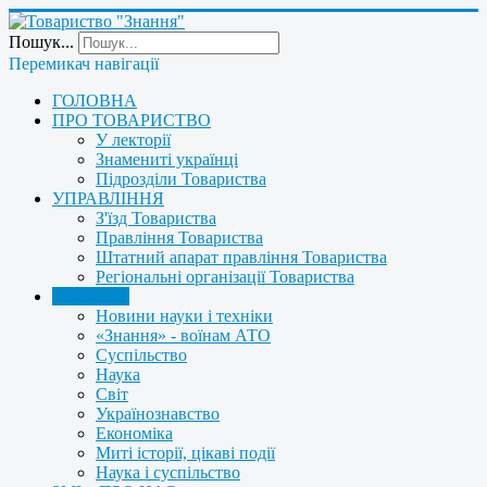
Пошук...
Перемикач навігації
ГОЛОВНА
ПРО ТОВАРИСТВО
У лекторії
Знамениті українці
Підрозділи Товариства
УПРАВЛІННЯ
З'їзд Товариства
Правління Товариства
Штатний апарат правління Товариства
Регіональні організації Товариства
НОВИНИ
Новини науки і техніки
«Знання» - воїнам АТО
Суспільство
Наука
Світ
Українознавство
Економіка
Миті історії, цікаві події
Наука і суспільство