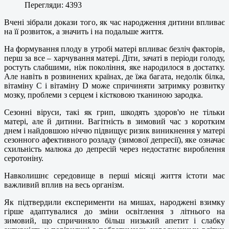
Перегляди: 4393
Вчені зібрали докази того, як час народження дитини впливає
на її розвиток, а значить і на подальше життя.
На формування плоду в утробі матері впливає безліч факторів,
перш за все – харчування матері. Діти, зачаті в періоди голоду,
ростуть слабшими, ніж покоління, яке народилося в достатку.
Але навіть в розвинених країнах, де їжа багата, недолік білка,
вітаміну C і вітаміну D може спричиняти затримку розвитку
мозку, проблеми з серцем і кістковою тканиною зародка.
Сезонні віруси, такі як грип, шкодять здоров'ю не тільки
матері, але й дитини. Вагітність в зимовий час з коротким
днем ​​і найдовшою ніччю підвищує ризик виникнення у матері
сезонного афективного розладу (зимової депресії), яке означає
схильність малюка до депресій через недостатнє вироблення
серотоніну.
Навколишнє середовище в перші місяці життя істоти має
важливий вплив на весь організм.
Як підтвердили експерименти на мишах, народжені взимку
гірше адаптувалися до зміни освітлення з літнього на
зимовий, що спричиняло більш низький апетит і слабку