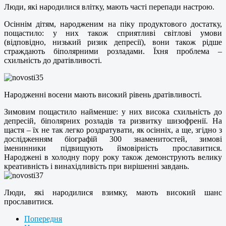
Люди, які народилися влітку, мають часті перепади настрою.
Осіннім дітям, народженим на піку продуктового достатку,
пощастило: у них також сприятливі світлові умови
(відповідно, низький ризик депресії), вони також рідше
страждають біполярними розладами. Їхня проблема –
схильність до дратівливості.
Народженні восени мають високий рівень дратівливості.
Зимовим пощастило найменше: у них висока схильність до
депресій, біполярних розладів та ризвитку шизофренії. На
щастя – їх не так легко роздратувати, як осінніх, а ще, згідно з
дослідженням біографій 300 знаменитостей, зимові
іменинники підвищують ймовірність прославитися.
Народжені в холодну пору року також демонструють велику
креативність і винахідливість при вирішенні завдань.
Люди, які народилися взимку, мають високий шанс
прославитися.
Попередня