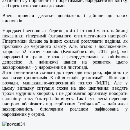
активність у порівнянні з побратимами, народженими влітку,
– ті прекрасно звикали до зими.
Вчені провели десятки досліджень і дійшли до таких
висновків:
Народжені весною - в березні, квітні і травні мають найвищі
показники гіпертимії (загального оптимістичного настрою).
Гіпертиміки більше за інших схильні розглядати падіння, як
прелюдію до чергового зльоту. Але, згідно з дослідженням,
здоров'я 52 тисяч чоловік (Великобританія, 2012 рік), які
народжені в травні, також є рекордсменами за клінічною
депресією. А найнижчі шанси на розвиток цього
захворювання – у народжених в листопаді.
Літні іменинники схильні до перепадів настрою, офіційно це
має назву циклотимія. Крайня стадія циклотимії – біполярні
розлади, маніакально-депресивний психоз (МДП). Але у
цьому випадку ситуація схожа на дію щеплення: вводять
трохи збудників хвороби, і це допомагає організму побороти
сильнішу атаку бактерії або вірусу. Так і тут: легкі перепади
настрою вберігають від серйозних "гойдалок" – найнижча
захворюваність біполярним розладом зафіксована у
народжених у серпні.