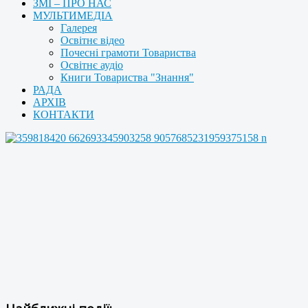
ЗМІ – ПРО НАС
МУЛЬТИМЕДІА
Галерея
Освітнє відео
Почесні грамоти Товариства
Освітнє аудіо
Книги Товариства "Знання"
РАДА
АРХІВ
КОНТАКТИ