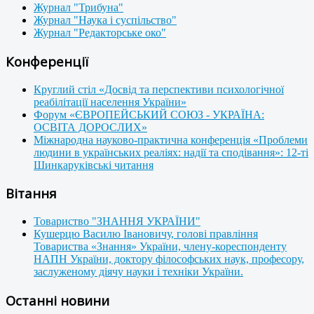
Журнал "Трибуна"
Журнал "Наука і суспільство"
Журнал "Редакторське око"
Конференції
Круглий стіл «Досвід та перспективи психологічної
реабілітації населення України»
Форум «ЄВРОПЕЙСЬКИЙ СОЮЗ - УКРАЇНА:
ОСВІТА ДОРОСЛИХ»
Міжнародна науково-практична конференція «Проблеми
людини в українських реаліях: надії та сподівання»: 12-ті
Шинкаруківські читання
Вітання
Товариство "ЗНАННЯ УКРАЇНИ"
Кушерцю Василю Івановичу, голові правління
Товариства «Знання» України, члену-кореспонденту
НАПН України, доктору філософських наук, професору,
заслуженому діячу науки і техніки України.
Останні новини