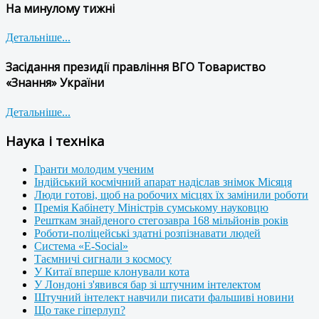
На минулому тижні
Детальніше...
Засідання президії правління ВГО Товариство
«Знання» України
Детальніше...
Наука і техніка
Гранти молодим ученим
Індійський космічний апарат надіслав знімок Місяця
Люди готові, щоб на робочих місцях їх замінили роботи
Премія Кабінету Міністрів сумському науковцю
Решткам знайденого стегозавра 168 мільйонів років
Роботи-поліцейські здатні розпізнавати людей
Система «E-Social»
Таємничі сигнали з космосу
У Китаї вперше клонували кота
У Лондоні з'явився бар зі штучним інтелектом
Штучний інтелект навчили писати фальшиві новини
Що таке гіперлуп?