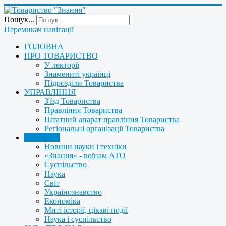
Пошук...
Перемикач навігації
ГОЛОВНА
ПРО ТОВАРИСТВО
У лекторії
Знамениті українці
Підрозділи Товариства
УПРАВЛІННЯ
З'їзд Товариства
Правління Товариства
Штатний апарат правління Товариства
Регіональні організації Товариства
НОВИНИ
Новини науки і техніки
«Знання» - воїнам АТО
Суспільство
Наука
Світ
Українознавство
Економіка
Миті історії, цікаві події
Наука і суспільство