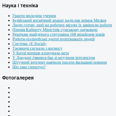
Наука і техніка
Гранти молодим ученим
Індійський космічний апарат надіслав знімок Місяця
Люди готові, щоб на робочих місцях їх замінили роботи
Премія Кабінету Міністрів сумському науковцю
Решткам знайденого стегозавра 168 мільйонів років
Роботи-поліцейські здатні розпізнавати людей
Система «E-Social»
Таємничі сигнали з космосу
У Китаї вперше клонували кота
У Лондоні з'явився бар зі штучним інтелектом
Штучний інтелект навчили писати фальшиві новини
Що таке гіперлуп?
Фотогалерея