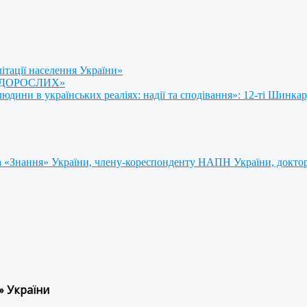
літації населення України»
 ДОРОСЛИХ»
ини в українських реаліях: надії та сподівання»: 12-ті Шинкар
 «Знання» України, члену-кореспонденту НАПН України, доктору
» України