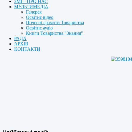
ЗМІ – ПРО НАС
МУЛЬТИМЕДІА
Галерея
Освітнє відео
Почесні грамоти Товариства
Освітнє аудіо
Книги Товариства "Знання"
РАДА
АРХІВ
КОНТАКТИ