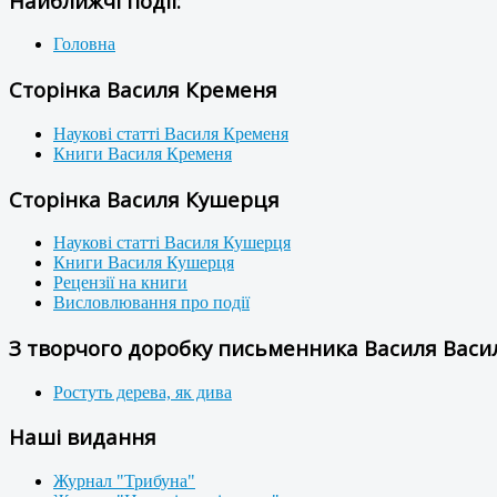
Найближчі події:
Головна
Сторінка Василя Кременя
Наукові статті Василя Кременя
Книги Василя Кременя
Сторінка Василя Кушерця
Наукові статті Василя Кушерця
Книги Василя Кушерця
Рецензії на книги
Висловлювання про події
З творчого доробку письменника Василя Васил
Ростуть дерева, як дива
Наші видання
Журнал "Трибуна"