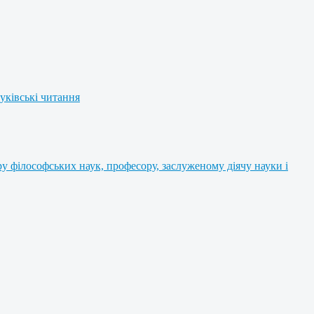
уківські читання
 філософських наук, професору, заслуженому діячу науки і