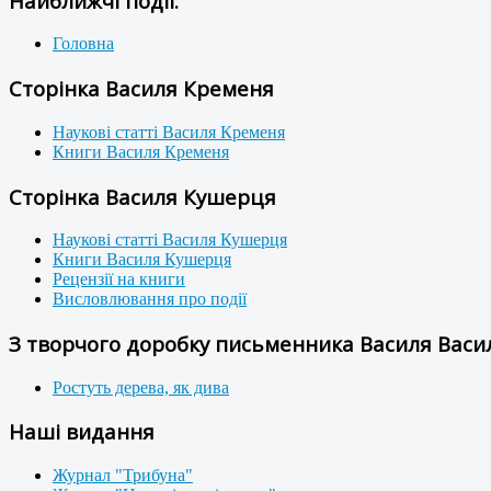
Найближчі події:
Головна
Сторінка Василя Кременя
Наукові статті Василя Кременя
Книги Василя Кременя
Сторінка Василя Кушерця
Наукові статті Василя Кушерця
Книги Василя Кушерця
Рецензії на книги
Висловлювання про події
З творчого доробку письменника Василя Васил
Ростуть дерева, як дива
Наші видання
Журнал "Трибуна"