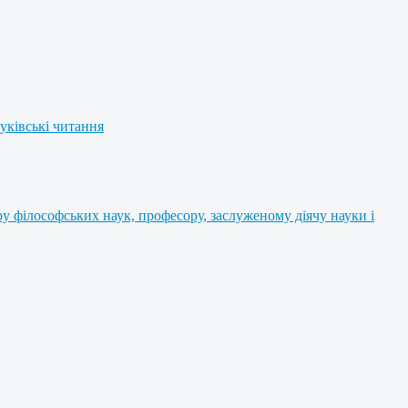
уківські читання
 філософських наук, професору, заслуженому діячу науки і