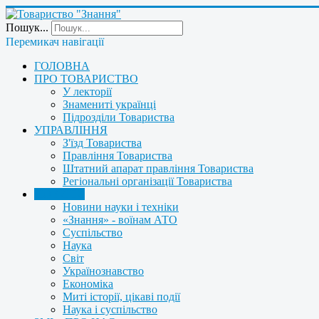
Пошук...
Перемикач навігації
ГОЛОВНА
ПРО ТОВАРИСТВО
У лекторії
Знамениті українці
Підрозділи Товариства
УПРАВЛІННЯ
З'їзд Товариства
Правління Товариства
Штатний апарат правління Товариства
Регіональні організації Товариства
НОВИНИ
Новини науки і техніки
«Знання» - воїнам АТО
Суспільство
Наука
Світ
Українознавство
Економіка
Миті історії, цікаві події
Наука і суспільство