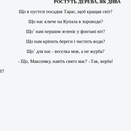
РОСТУТЬ ДЕРЕВА, ЯК ДИВА
Що в пустелі посадив Тарас, щоб кращав світ?
Що нас кличе на Купала в хороводи?
Що` нам першим зеленіє у фонтані віт?
Що нам кріпить береги і чистить води?
Що` для нас - веселка мов, а не журба?
- Що, Максимку, навіть свято має? –Так, верба!