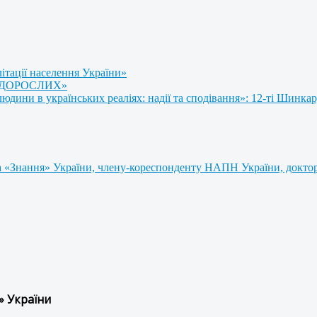
літації населення України»
 ДОРОСЛИХ»
ини в українських реаліях: надії та сподівання»: 12-ті Шинкар
 «Знання» України, члену-кореспонденту НАПН України, доктору
» України