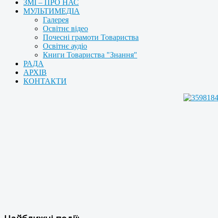
ЗМІ – ПРО НАС
МУЛЬТИМЕДІА
Галерея
Освітнє відео
Почесні грамоти Товариства
Освітнє аудіо
Книги Товариства "Знання"
РАДА
АРХІВ
КОНТАКТИ