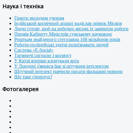
Наука і техніка
Гранти молодим ученим
Індійський космічний апарат надіслав знімок Місяця
Люди готові, щоб на робочих місцях їх замінили роботи
Премія Кабінету Міністрів сумському науковцю
Решткам знайденого стегозавра 168 мільйонів років
Роботи-поліцейські здатні розпізнавати людей
Система «E-Social»
Таємничі сигнали з космосу
У Китаї вперше клонували кота
У Лондоні з'явився бар зі штучним інтелектом
Штучний інтелект навчили писати фальшиві новини
Що таке гіперлуп?
Фотогалерея