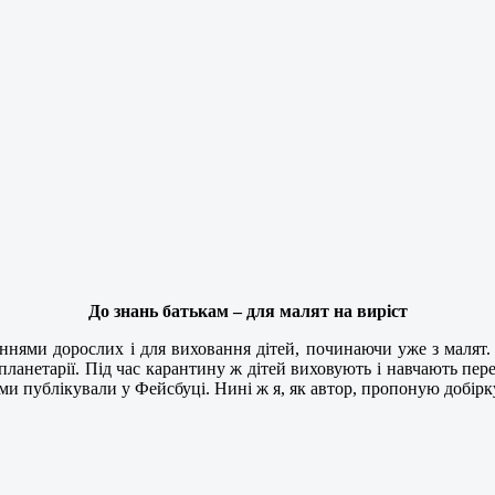
До знань батькам – для малят на виріст
ннями дорослих і для виховання дітей, починаючи уже з малят. 
 планетарії. Під час карантину ж дітей виховують і навчають п
і ми публікували у Фейсбуці. Нині ж я, як автор, пропоную добірк