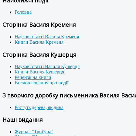
Найближчі події:
Головна
Сторінка Василя Кременя
Наукові статті Василя Кременя
Книги Василя Кременя
Сторінка Василя Кушерця
Наукові статті Василя Кушерця
Книги Василя Кушерця
Рецензії на книги
Висловлювання про події
З творчого доробку письменника Василя Васил
Ростуть дерева, як дива
Наші видання
Журнал "Трибуна"