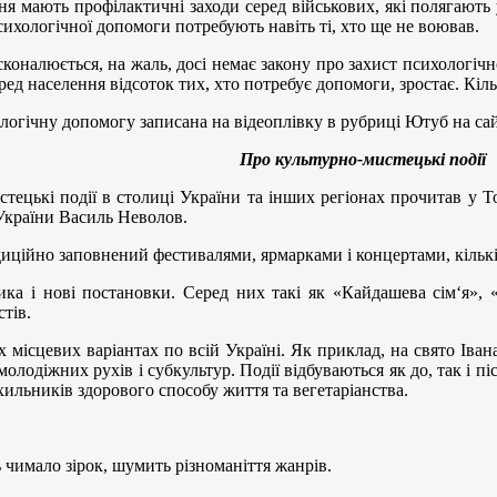
ня мають профілактичні заходи серед військових, які полягають 
ихологічної допомоги потребують навіть ті, хто ще не воював.
оналюється, на жаль, досі немає закону про захист психологічно
еред населення відсоток тих, хто потребує допомоги, зростає. Кіль
ологічну допомогу записана на відеоплівку в рубриці Ютуб на са
Про культурно-мистецькі події
тецькі події в столиці України та інших регіонах прочитав у Т
 України Василь Неволов.
адиційно заповнений фестивалями, ярмарками і концертами, кількі
сика і нові постановки. Серед них такі як «Кайдашева сім‘я»
тів.
х місцевих варіантах по всій Україні. Як приклад, на свято Іва
лодіжних рухів і субкультур. Події відбуваються як до, так і пі
ильників здорового способу життя та вегетаріанства.
 чимало зірок, шумить різноманіття жанрів.