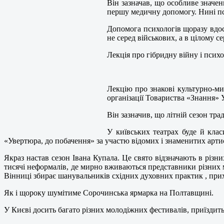
Він зазначав, що особливе значен
першу медичну допомогу. Нині пс
Допомога психологів щоразу вдоск
не серед військових, а в цілому с
Лекція про гібридну війну і псих
Лекцію про знакові культурно-мис
організації Товариства «Знання»
Він зазначив, що літній сезон тр
У київських театрах буде й кла
«Увертюра, до побачення» за участю відомих і знаменитих артис
Якраз настав сезон Івана Купала. Це свято відзначають в різни
тисячі неформалів, де мирно вживаються представники різних мо
Вінниці збирає шанувальників східних духовних практик , прих
Як і щороку шумітиме Сорочинська ярмарка на Полтавщині.
У Києві досить багато різних молодіжних фестивалів, приїздить