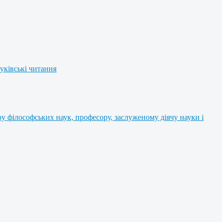
уківські читання
 філософських наук, професору, заслуженому діячу науки і