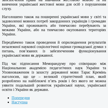
вивчення української жестової мови для осіб з порушенням
слуху.
Наголошено також на поширенні української мови у світі та
задоволенні мовних потреб закордонних українців і громадян
України, які проживають або тимчасово перебувають за
межами України, або на тимчасово окупованих територіях
України.
Передбачено також проведення й оприлюднення результатів
незалежної наукової соціологічної оцінки громадської думки з
питань, пов’язаних із забезпеченням функціонування
української мови як державної.
Під час підписання Меморандуму про співпрацю між
Національною академією педагогічних наук України та
Уповноваженим із захисту державної мови Тарас Кремінь
наголосив, що це – великий стратегічний план, який
розроблено на найближчі п’ять років і без якого не можна
уявити подальший розвиток української науки, української
освіти і України як держави.
Попередня
Наступна