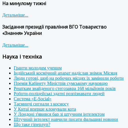
На минулому тижні
Детальніше...
Засідання президії правління ВГО Товариство
«Знання» України
Детальніше...
Наука і техніка
Гранти молодим ученим
Індійський космічний апарат надіслав знімок Місяця
Люди готові, щоб на робочих місцях їх замінили роботи
Премія Кабінету Міністрів сумському науковцю
Решткам знайденого стегозавра 168 мільйонів років
Роботи-поліцейські здатні розпізнавати людей
Система «E-Social»
Таємничі сигнали з космосу
У Китаї вперше клонували кота
У Лондоні з'явився бар зі штучним інтелектом
Штучний інтелект навчили писати фальшиві новини
Що таке гіперлуп?