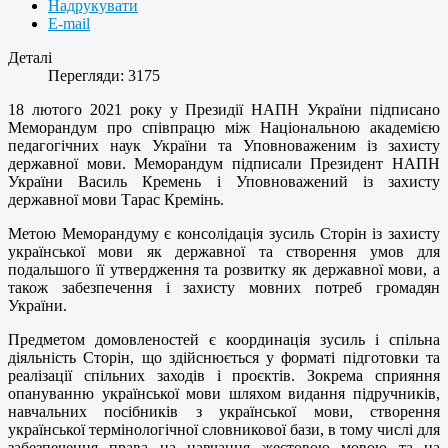
Надрукувати
E-mail
Деталі
Перегляди: 3175
18 лютого 2021 року у Президії НАПН України підписано
Меморандум про співпрацю між Національною академією
педагогічних наук України та Уповноваженим із захисту
державної мови. Меморандум підписали Президент НАПН
України Василь Кремень і Уповноважений із захисту
державної мови Тарас Кремінь.
Метою Меморандуму є консолідація зусиль Сторін із захисту
української мови як державної та створення умов для
подальшого її утвердження та розвитку як державної мови, а
також забезпечення і захисту мовних потреб громадян
України.
Предметом домовленостей є координація зусиль і спільна
діяльність Сторін, що здійснюється у форматі підготовки та
реалізації спільних заходів і проєктів. Зокрема сприяння
опануванню української мови шляхом видання підручників,
навчальних посібників з української мови, створення
української термінологічної словникової бази, в тому числі для
забезпечення права на навчання жестовою мовою та на