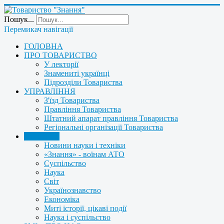
Пошук...
Перемикач навігації
ГОЛОВНА
ПРО ТОВАРИСТВО
У лекторії
Знамениті українці
Підрозділи Товариства
УПРАВЛІННЯ
З'їзд Товариства
Правління Товариства
Штатний апарат правління Товариства
Регіональні організації Товариства
НОВИНИ
Новини науки і техніки
«Знання» - воїнам АТО
Суспільство
Наука
Світ
Українознавство
Економіка
Миті історії, цікаві події
Наука і суспільство