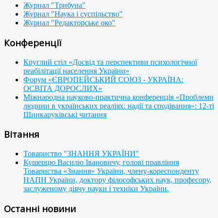
Журнал "Трибуна"
Журнал "Наука і суспільство"
Журнал "Редакторське око"
Конференції
Круглий стіл «Досвід та перспективи психологічної
реабілітації населення України»
Форум «ЄВРОПЕЙСЬКИЙ СОЮЗ - УКРАЇНА:
ОСВІТА ДОРОСЛИХ»
Міжнародна науково-практична конференція «Проблеми
людини в українських реаліях: надії та сподівання»: 12-ті
Шинкаруківські читання
Вітання
Товариство "ЗНАННЯ УКРАЇНИ"
Кушерцю Василю Івановичу, голові правління
Товариства «Знання» України, члену-кореспонденту
НАПН України, доктору філософських наук, професору,
заслуженому діячу науки і техніки України.
Останні новини