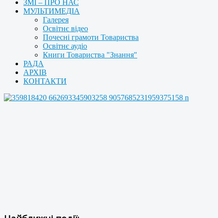
ЗМІ – ПРО НАС
МУЛЬТИМЕДІА
Галерея
Освітнє відео
Почесні грамоти Товариства
Освітнє аудіо
Книги Товариства "Знання"
РАДА
АРХІВ
КОНТАКТИ