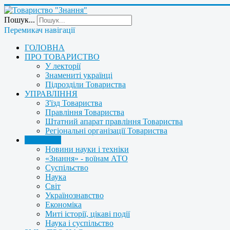
Пошук...
Перемикач навігації
ГОЛОВНА
ПРО ТОВАРИСТВО
У лекторії
Знамениті українці
Підрозділи Товариства
УПРАВЛІННЯ
З'їзд Товариства
Правління Товариства
Штатний апарат правління Товариства
Регіональні організації Товариства
НОВИНИ
Новини науки і техніки
«Знання» - воїнам АТО
Суспільство
Наука
Світ
Українознавство
Економіка
Миті історії, цікаві події
Наука і суспільство