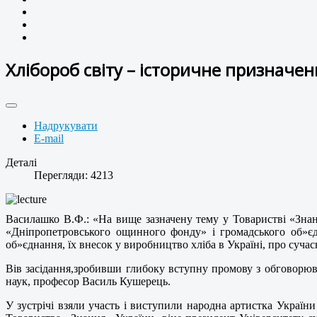
Хлібороб світу – історичне призначен
Надрукувати
E-mail
Деталі
Перегляди: 4213
Василашко В.Ф.: «На вище зазначену тему у Товаристві «Знан
«Дніпропетровського ощинного фонду» і громадського об»єдн
об»єднання, їх внесок у виробництво хліба в Україні, про сучас
Вів засідання,зробивши глибоку вступну промову з обговорюв
наук, професор Василь Кушерець.
У зустрічі взяли участь і виступили народна артистка Украї