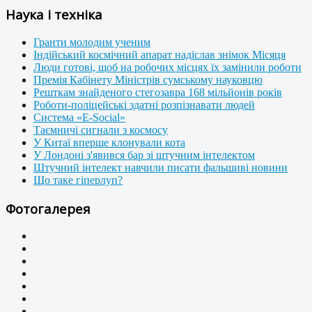
Наука і техніка
Гранти молодим ученим
Індійський космічний апарат надіслав знімок Місяця
Люди готові, щоб на робочих місцях їх замінили роботи
Премія Кабінету Міністрів сумському науковцю
Решткам знайденого стегозавра 168 мільйонів років
Роботи-поліцейські здатні розпізнавати людей
Система «E-Social»
Таємничі сигнали з космосу
У Китаї вперше клонували кота
У Лондоні з'явився бар зі штучним інтелектом
Штучний інтелект навчили писати фальшиві новини
Що таке гіперлуп?
Фотогалерея