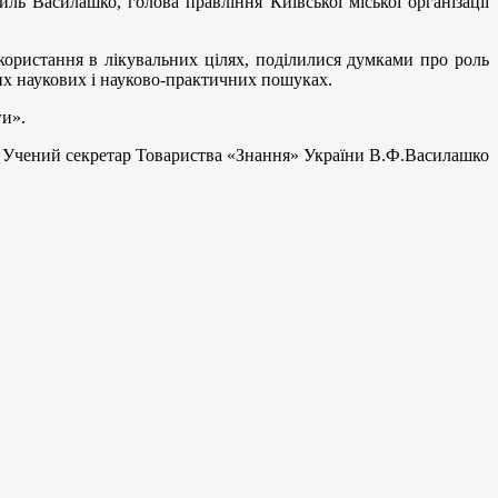
ь Василашко, голова правління Київської міської організації
користання в лікувальних цілях, поділилися думками про роль
них наукових і науково-практичних пошуках.
ги».
Учений секретар Товариства «Знання» України В.Ф.Василашко