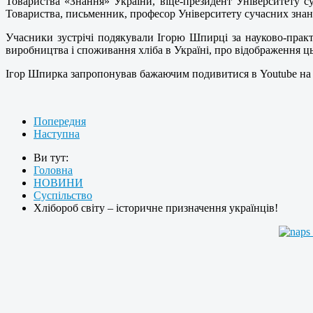
Товариства «Знання» України, віце-президент Університету с
Товариства, письменник, професор Університету сучасних зна
Учасники зустрічі подякували Ігорю Шпирці за науково-практ
виробництва і споживання хліба в Україні, про відображення ць
Iгор Шпирка запропонував бажаючим подивитися в Youtube на 
Попередня
Наступна
Ви тут:
Головна
НОВИНИ
Суспільство
Хлібороб світу – історичне призначення українців!