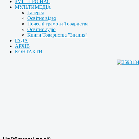
ЗМІ – ПРО НАС
МУЛЬТИМЕДІА
Галерея
Освітнє відео
Почесні грамоти Товариства
Освітнє аудіо
Книги Товариства "Знання"
РАДА
АРХІВ
КОНТАКТИ