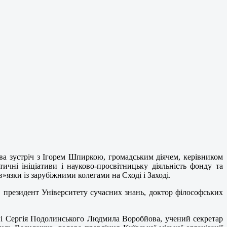
ва зустріч з Ігорем Шпиркою, громадським діячем, керівником
чні ініціативи і науково-просвітницьку діяльність фонду та
в»язки із зарубіжними колегами на Сході і Заході.
 президент Університету сучасних знань, доктор філософських
ені Сергія Подолинського Людмила Воробйова, учений секретар