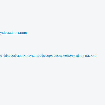
уківські читання
 філософських наук, професору, заслуженому діячу науки і