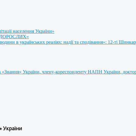
літації населення України»
 ДОРОСЛИХ»
ини в українських реаліях: надії та сподівання»: 12-ті Шинкар
 «Знання» України, члену-кореспонденту НАПН України, доктору
» України