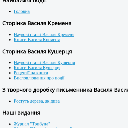
Найближчі події:
Головна
Сторінка Василя Кременя
Наукові статті Василя Кременя
Книги Василя Кременя
Сторінка Василя Кушерця
Наукові статті Василя Кушерця
Книги Василя Кушерця
Рецензії на книги
Висловлювання про події
З творчого доробку письменника Василя Васил
Ростуть дерева, як дива
Наші видання
Журнал "Трибуна"