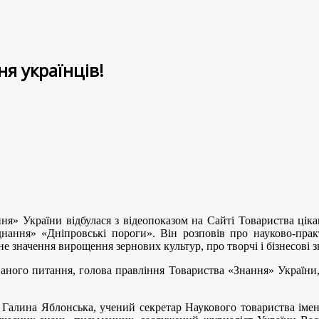
ня українців!
ня» України відбулася з відеопоказом на Сайті Товариства ціка
ання» «Дніпровські пороги». Він розповів про науково-практи
не значення вирощення зернових культур, про творчі і бізнесові з
аного питання, голова правління Товариства «Знання» України,
ни Галина Яблонська, учений секретар Наукового товариства ім