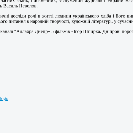
учасних знань, письменник, заслужений журналіст України Васил
нь Василь Неволов.
ичні досліди ролі в житті людини українського хліба і його ви
ого питання в народній творчості, художній літературі, у сучас
каналі “Аллабра Днепр» 5 фільмів «Ігор Шпирка. Дніпрові поро