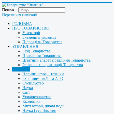
Пошук...
Перемикач навігації
ГОЛОВНА
ПРО ТОВАРИСТВО
У лекторії
Знамениті українці
Підрозділи Товариства
УПРАВЛІННЯ
З'їзд Товариства
Правління Товариства
Штатний апарат правління Товариства
Регіональні організації Товариства
НОВИНИ
Новини науки і техніки
«Знання» - воїнам АТО
Суспільство
Наука
Світ
Українознавство
Економіка
Миті історії, цікаві події
Наука і суспільство