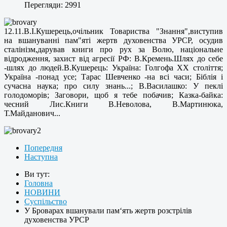
Перегляди: 2991
12.11.В.І.Кушерець,очільник Товариства "Знання",виступив
на вшануванні пам"яті жертв духовенства УРСР, осудив
сталінізм,дарував книги про рух за Волю, національне
відродження, захист від агресії РФ: В.Кремень.Шлях до себе
-шлях до людей.В.Кушерець: Україна: Голгофа ХХ століття;
Україна -понад усе; Тарас Шевченко -на всі часи; Біблія і
сучасна наука; про силу знань...; В.Василашко: У пеклі
голодоморів; Заговори, щоб я тебе побачив; Казка-байка:
чесний Лис.Книги В.Неволова, В.Мартинюка,
Т.Майданович...
Попередня
Наступна
Ви тут:
Головна
НОВИНИ
Суспільство
У Броварах вшанували пам‘ять жертв розстрілів
духовенства УРСР