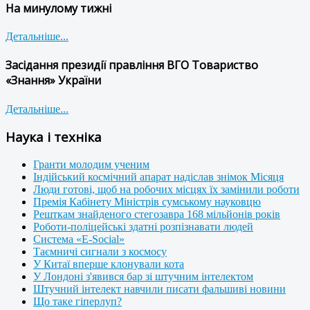
На минулому тижні
Детальніше...
Засідання президії правління ВГО Товариство
«Знання» України
Детальніше...
Наука і техніка
Гранти молодим ученим
Індійський космічний апарат надіслав знімок Місяця
Люди готові, щоб на робочих місцях їх замінили роботи
Премія Кабінету Міністрів сумському науковцю
Решткам знайденого стегозавра 168 мільйонів років
Роботи-поліцейські здатні розпізнавати людей
Система «E-Social»
Таємничі сигнали з космосу
У Китаї вперше клонували кота
У Лондоні з'явився бар зі штучним інтелектом
Штучний інтелект навчили писати фальшиві новини
Що таке гіперлуп?