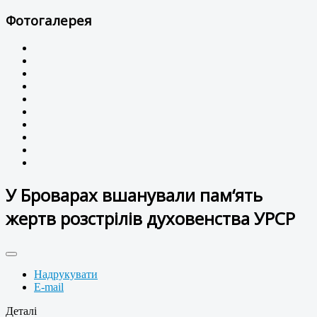
Фотогалерея
У Броварах вшанували пам‘ять
жертв розстрілів духовенства УРСР
Надрукувати
E-mail
Деталі