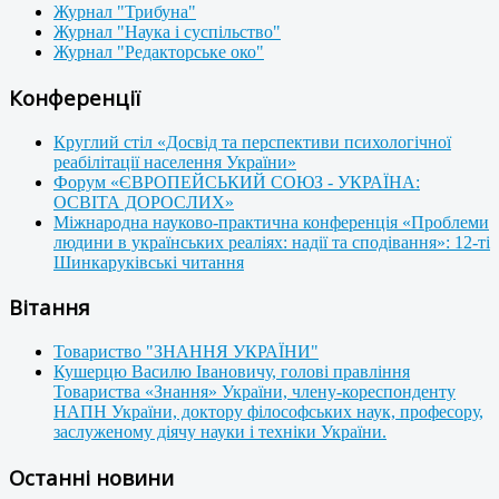
Журнал "Трибуна"
Журнал "Наука і суспільство"
Журнал "Редакторське око"
Конференції
Круглий стіл «Досвід та перспективи психологічної
реабілітації населення України»
Форум «ЄВРОПЕЙСЬКИЙ СОЮЗ - УКРАЇНА:
ОСВІТА ДОРОСЛИХ»
Міжнародна науково-практична конференція «Проблеми
людини в українських реаліях: надії та сподівання»: 12-ті
Шинкаруківські читання
Вітання
Товариство "ЗНАННЯ УКРАЇНИ"
Кушерцю Василю Івановичу, голові правління
Товариства «Знання» України, члену-кореспонденту
НАПН України, доктору філософських наук, професору,
заслуженому діячу науки і техніки України.
Останні новини