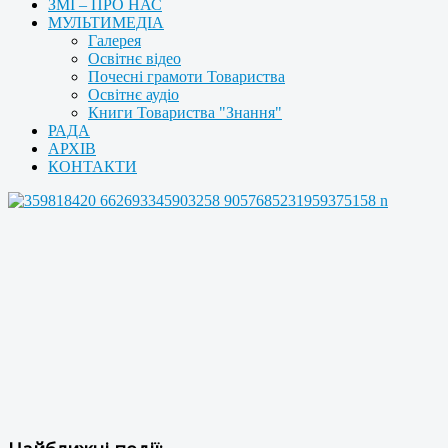
ЗМІ – ПРО НАС
МУЛЬТИМЕДІА
Галерея
Освітнє відео
Почесні грамоти Товариства
Освітнє аудіо
Книги Товариства "Знання"
РАДА
АРХІВ
КОНТАКТИ