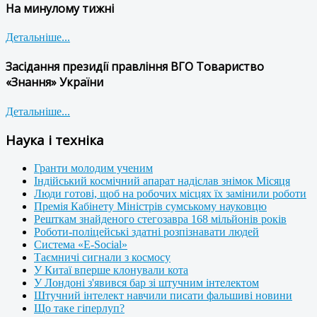
На минулому тижні
Детальніше...
Засідання президії правління ВГО Товариство
«Знання» України
Детальніше...
Наука і техніка
Гранти молодим ученим
Індійський космічний апарат надіслав знімок Місяця
Люди готові, щоб на робочих місцях їх замінили роботи
Премія Кабінету Міністрів сумському науковцю
Решткам знайденого стегозавра 168 мільйонів років
Роботи-поліцейські здатні розпізнавати людей
Система «E-Social»
Таємничі сигнали з космосу
У Китаї вперше клонували кота
У Лондоні з'явився бар зі штучним інтелектом
Штучний інтелект навчили писати фальшиві новини
Що таке гіперлуп?