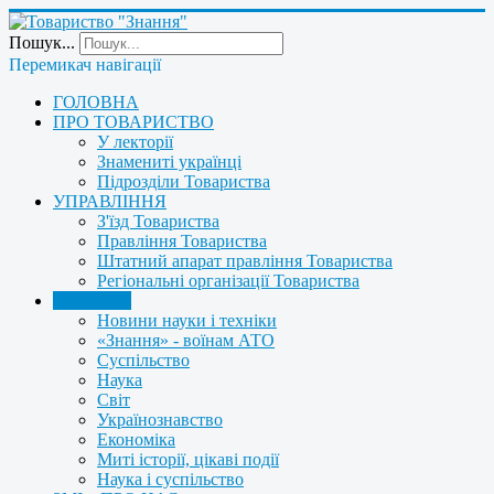
Пошук...
Перемикач навігації
ГОЛОВНА
ПРО ТОВАРИСТВО
У лекторії
Знамениті українці
Підрозділи Товариства
УПРАВЛІННЯ
З'їзд Товариства
Правління Товариства
Штатний апарат правління Товариства
Регіональні організації Товариства
НОВИНИ
Новини науки і техніки
«Знання» - воїнам АТО
Суспільство
Наука
Світ
Українознавство
Економіка
Миті історії, цікаві події
Наука і суспільство