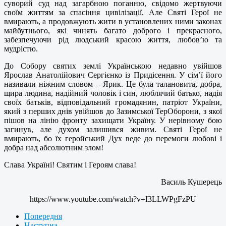
суворий суд над загарбною поганню, свідомо жертвуючи
своїм життям за спасіння цивілізації. Але Святі Герої не
вмирають, а продовжують жити в установлених ними законах
майбутнього,
які чинять багато доброго і прекрасного,
забезпечуючи рід людський красою життя, любов’ю та
мудрістю.
До Собору святих землі Українською недавно увійшов
Ярослав Анатолійович Сергієнко із Придісення. У сім’ї його
називали ніжним словом – Ярик. Це була талановита, добра,
щира людина, надійний чоловік і син, люблячий батько, надія
своїх батьків, відповідальний громадянин, патріот України,
який з перших днів увійшов до Зазимської ТерОборони,
з якої
пішов на лінію фронту захищати Україну. У нерівному бою
загинув, але духом залишився живим. Святі Герої не
вмирають, бо їх геройський Дух веде до перемоги любові і
добра над абсолютним злом!
Слава Україні! Святим і Героям слава!
Василь Кушерець
https://www.youtube.com/watch?v=I3LLWPgFzPU
Попередня
Наступна