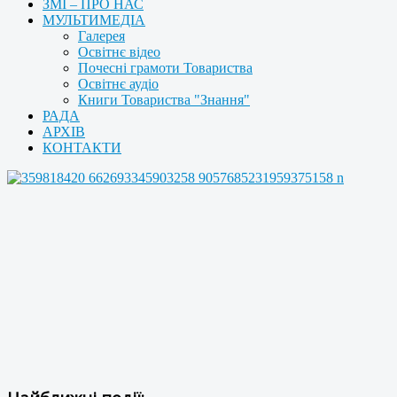
ЗМІ – ПРО НАС
МУЛЬТИМЕДІА
Галерея
Освітнє відео
Почесні грамоти Товариства
Освітнє аудіо
Книги Товариства "Знання"
РАДА
АРХІВ
КОНТАКТИ