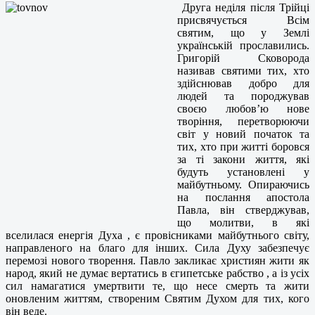
Друга неділя після Трійці
присвячується Всім
святим, що у Землі
українській прославились.
Григорій Сковорода
називав святими тих, хто
здійснював добро для
людей та породжував
своєю любов’ю нове
творіння, перетворюючи
світ у новий початок та
тих, хто при житті боровся
за ті закони життя, які
будуть установлені у
майбутньому. Опираючись
на послання апостола
Павла, він стверджував,
що молитви, в які
вселилася енергія Духа , є провісниками майбутнього світу,
направленого на благо для інших. Сила Духу забезпечує
перемозі нового творення. Павло закликає християн жити як
народ, який не думає вертатись в єгипетське рабство , а із усіх
сил намагатися умертвити те, що несе смерть та жити
оновленим життям, створеним Святим Духом для тих, кого
він веде.