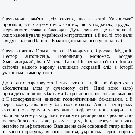
Святкуючи пам'ять усіх святих, що в землі Української
просяяли, ми згадуємо всіх святих, що в подвигах, трудах і
жертовності стяжали благодать Духа святого. Це не лише ті,
яких канонізували українські митрополити, а й всі ті, хто вели
і ведуть нас до Царства Божого (досконалого суспільства).
Свята княгиня Ольга, св. кн. Володимир, Ярослав Мудрий,
Нестор Літописець, Володимир Мономах, Богдан
Хмельницький, Іван Мазепа, Тарас Шевченко та багато інших
світочів нашого народу залишили яскравий слід в історії
української самобутності.
До святих зараховуємо і тих, хто на цей час бореться з
абсолютним злом у сучасному світі. Нині воно (зло)
проходить не лише між нами і агресивною росією - державою
з її нездержаними, дикими геополітичними бажаннями, а й
через кожну людину у багатьох країнах. Але на імперську
експанцію звернули увагу лише тоді, коли вона вдарила в
обличчя всьому світу, який не може примириться з реальністю
масштабного зла, але, разом з цим, іноді реагує на нього
невміло та інфантильно. Взявши на себе основний тягар війни
та місію порятунку всього людства, українські герої творять