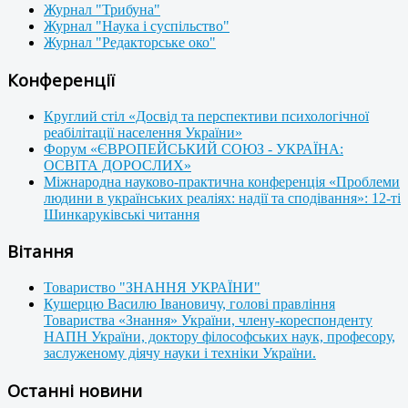
Журнал "Трибуна"
Журнал "Наука і суспільство"
Журнал "Редакторське око"
Конференції
Круглий стіл «Досвід та перспективи психологічної
реабілітації населення України»
Форум «ЄВРОПЕЙСЬКИЙ СОЮЗ - УКРАЇНА:
ОСВІТА ДОРОСЛИХ»
Міжнародна науково-практична конференція «Проблеми
людини в українських реаліях: надії та сподівання»: 12-ті
Шинкаруківські читання
Вітання
Товариство "ЗНАННЯ УКРАЇНИ"
Кушерцю Василю Івановичу, голові правління
Товариства «Знання» України, члену-кореспонденту
НАПН України, доктору філософських наук, професору,
заслуженому діячу науки і техніки України.
Останні новини