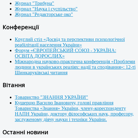
Журнал "Трибуна"
Журнал "Наука і суспільство"
Журнал "Редакторське око"
Конференції
Круглий стіл «Досвід та перспективи психологічної
реабілітації населення України»
Форум «ЄВРОПЕЙСЬКИЙ СОЮЗ - УКРАЇНА:
ОСВІТА ДОРОСЛИХ»
Міжнародна науково-практична конференція «Проблеми
людини в українських реаліях: надії та сподівання»: 12-ті
Шинкаруківські читання
Вітання
Товариство "ЗНАННЯ УКРАЇНИ"
Кушерцю Василю Івановичу, голові правління
Товариства «Знання» України, члену-кореспонденту
НАПН України, доктору філософських наук, професору,
заслуженому діячу науки і техніки України.
Останні новини