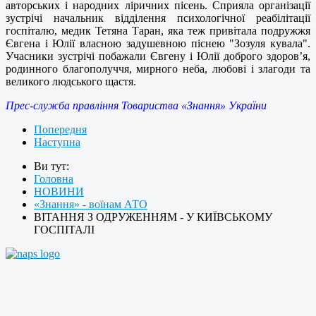
авторських і народних ліричних пісень. Сприяла організації
зустрічі начальник відділення психологічної реабілітації
госпіталю, медик Тетяна Таран, яка теж привітала подружжя
Євгена і Юлії власною задушевною піснею "Зозуля кувала".
Учасники зустрічі побажали Євгену і Юлії доброго здоров’я,
родинного благополуччя, мирного неба, любові і злагоди та
великого людського щастя.
Прес-служба правління Товариства «Знання» України
Попередня
Наступна
Ви тут:
Головна
НОВИНИ
«Знання» - воїнам АТО
ВІТАННЯ З ОДРУЖЕННЯМ - У КИЇВСЬКОМУ
ГОСПІТАЛІ