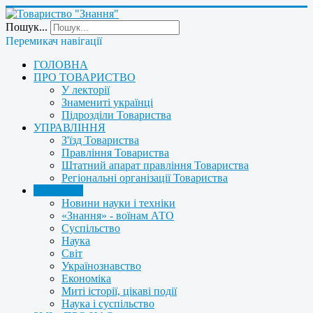
Пошук...
Перемикач навігації
ГОЛОВНА
ПРО ТОВАРИСТВО
У лекторії
Знамениті українці
Підрозділи Товариства
УПРАВЛІННЯ
З'їзд Товариства
Правління Товариства
Штатний апарат правління Товариства
Регіональні організації Товариства
НОВИНИ
Новини науки і техніки
«Знання» - воїнам АТО
Суспільство
Наука
Світ
Українознавство
Економіка
Миті історії, цікаві події
Наука і суспільство