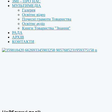
ЗМІ – ПРО НАС
МУЛЬТИМЕДІА
Галерея
Освітнє відео
Почесні грамоти Товариства
Освітнє аудіо
Книги Товариства "Знання"
РАДА
АРХІВ
КОНТАКТИ