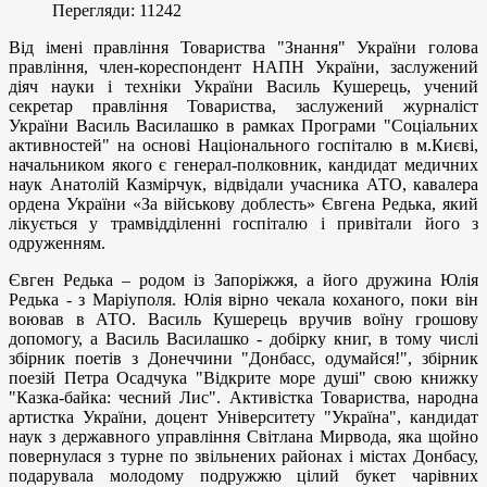
Перегляди: 11242
Від імені правління Товариства "Знання" України голова
правління, член-кореспондент НАПН України, заслужений
діяч науки і техніки України Василь Кушерець, учений
секретар правління Товариства, заслужений журналіст
України Василь Василашко в рамках Програми "Соціальних
активностей" на основі Національного госпіталю в м.Києві,
начальником якого є генерал-полковник, кандидат медичних
наук Анатолій Казмірчук, відвідали учасника АТО, кавалера
ордена України «За військову доблесть» Євгена Редька, який
лікується у трамвідділенні госпіталю і привітали його з
одруженням.
Євген Редька – родом із Запоріжжя, а його дружина Юлія
Редька - з Маріуполя. Юлія вірно чекала коханого, поки він
воював в АТО. Василь Кушерець вручив воїну грошову
допомогу, а Василь Василашко - добірку книг, в тому числі
збірник поетів з Донеччини "Донбасс, одумайся!", збірник
поезій Петра Осадчука "Відкрите море душі" свою книжку
"Казка-байка: чесний Лис". Активістка Товариства, народна
артистка України, доцент Університету "Україна", кандидат
наук з державного управління Світлана Мирвода, яка щойно
повернулася з турне по звільнених районах і містах Донбасу,
подарувала молодому подружжю цілий букет чарівних