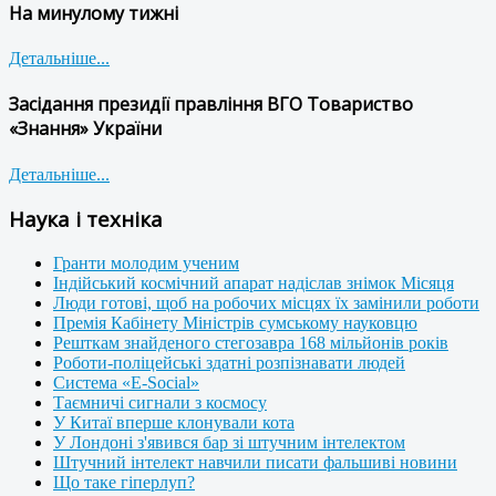
На минулому тижні
Детальніше...
Засідання президії правління ВГО Товариство
«Знання» України
Детальніше...
Наука і техніка
Гранти молодим ученим
Індійський космічний апарат надіслав знімок Місяця
Люди готові, щоб на робочих місцях їх замінили роботи
Премія Кабінету Міністрів сумському науковцю
Решткам знайденого стегозавра 168 мільйонів років
Роботи-поліцейські здатні розпізнавати людей
Система «E-Social»
Таємничі сигнали з космосу
У Китаї вперше клонували кота
У Лондоні з'явився бар зі штучним інтелектом
Штучний інтелект навчили писати фальшиві новини
Що таке гіперлуп?