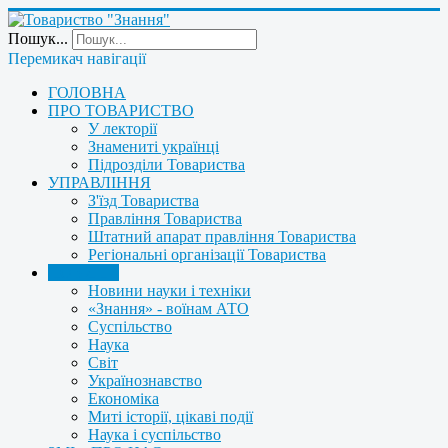
Пошук...
Перемикач навігації
ГОЛОВНА
ПРО ТОВАРИСТВО
У лекторії
Знамениті українці
Підрозділи Товариства
УПРАВЛІННЯ
З'їзд Товариства
Правління Товариства
Штатний апарат правління Товариства
Регіональні організації Товариства
НОВИНИ
Новини науки і техніки
«Знання» - воїнам АТО
Суспільство
Наука
Світ
Українознавство
Економіка
Миті історії, цікаві події
Наука і суспільство