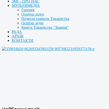
ЗМІ – ПРО НАС
МУЛЬТИМЕДІА
Галерея
Освітнє відео
Почесні грамоти Товариства
Освітнє аудіо
Книги Товариства "Знання"
РАДА
АРХІВ
КОНТАКТИ