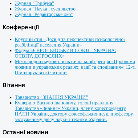
Журнал "Трибуна"
Журнал "Наука і суспільство"
Журнал "Редакторське око"
Конференції
Круглий стіл «Досвід та перспективи психологічної
реабілітації населення України»
Форум «ЄВРОПЕЙСЬКИЙ СОЮЗ - УКРАЇНА:
ОСВІТА ДОРОСЛИХ»
Міжнародна науково-практична конференція «Проблеми
людини в українських реаліях: надії та сподівання»: 12-ті
Шинкаруківські читання
Вітання
Товариство "ЗНАННЯ УКРАЇНИ"
Кушерцю Василю Івановичу, голові правління
Товариства «Знання» України, члену-кореспонденту
НАПН України, доктору філософських наук, професору,
заслуженому діячу науки і техніки України.
Останні новини