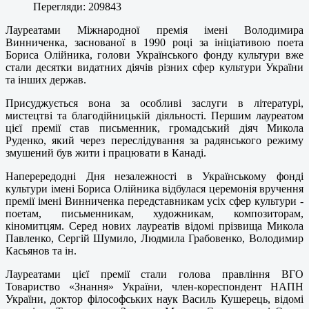
Перегляди: 209843
Лауреатами Міжнародної премія імені Володимира
Винниченка, заснованої в 1990 році за ініціативою поета
Бориса Олійника, голови Українського фонду культури вже
стали десятки видатних діячів різних сфер культури України
та інших держав.
Присуджується вона за особливі заслуги в літературі,
мистецтві та благодійницькій діяльності. Першим лауреатом
цієї премії став письменник, громадський діяч Микола
Руденко, який через переслідування за радянського режиму
змушений був жити і працювати в Канаді.
Наперередодні Дня незалежності в Українському фонді
культури імені Бориса Олійника відбулася церемонія вручення
премії імені Винниченка передставникам усіх сфер культури -
поетам, письменникам, художникам, композиторам,
кіномитцям. Серед нових лауреатів відомі прізвища Микола
Павленко, Сергій Шумило, Людмила Грабовенко, Володимир
Касьянов та ін.
Лауреатами цієї премії стали голова правління ВГО
Товариство «Знання» України, член-кореспондент НАПН
України, доктор філософських наук Василь Кушерець, відомі