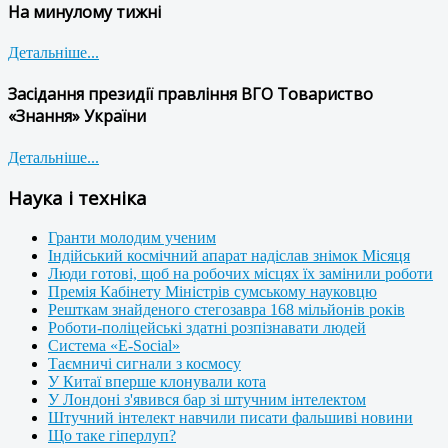
На минулому тижні
Детальніше...
Засідання президії правління ВГО Товариство
«Знання» України
Детальніше...
Наука і техніка
Гранти молодим ученим
Індійський космічний апарат надіслав знімок Місяця
Люди готові, щоб на робочих місцях їх замінили роботи
Премія Кабінету Міністрів сумському науковцю
Решткам знайденого стегозавра 168 мільйонів років
Роботи-поліцейські здатні розпізнавати людей
Система «E-Social»
Таємничі сигнали з космосу
У Китаї вперше клонували кота
У Лондоні з'явився бар зі штучним інтелектом
Штучний інтелект навчили писати фальшиві новини
Що таке гіперлуп?