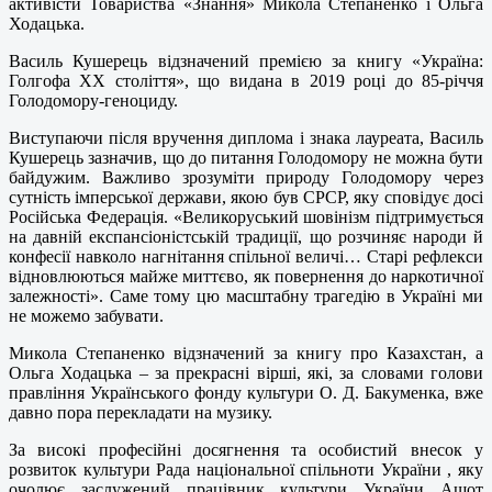
активісти Товариства «Знання» Микола Степаненко і Ольга
Ходацька.
Василь Кушерець відзначений премією за книгу «Україна:
Голгофа ХХ століття», що видана в 2019 році до 85-річчя
Голодомору-геноциду.
Виступаючи після вручення диплома і знака лауреата, Василь
Кушерець зазначив, що до питання Голодомору не можна бути
байдужим. Важливо зрозуміти природу Голодомору через
сутність імперської держави, якою був СРСР, яку сповідує досі
Російська Федерація. «Великоруський шовінізм підтримується
на давній експансіоністській традиції, що розчиняє народи й
конфесії навколо нагнітання спільної величі… Старі рефлекси
відновлюються майже миттєво, як повернення до наркотичної
залежності». Саме тому цю масштабну трагедію в Україні ми
не можемо забувати.
Микола Степаненко відзначений за книгу про Казахстан, а
Ольга Ходацька – за прекрасні вірші, які, за словами голови
правління Українського фонду культури О. Д. Бакуменка, вже
давно пора перекладати на музику.
За високі професійні досягнення та особистий внесок у
розвиток культури Рада національної спільноти України , яку
очолює заслужений працівник культури України Ашот