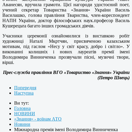
Аванесян, вручила грамоти. Цієї нагороди удостоєний поет,
учений секретар Товариства «Знання» України Василь
Василашко, голова правління Твариства, член-кореспондент
НАПН України, доктор філософських наук.професор Василь
Кушерецьта багато інших громадських діячів.
Учасники церемонії ознайомилися із виставкою робіт
художниці Наталі Мкртчян, присвяченою казахським
мотивам, під гаслом «Несу у світ красу, добро і світло». У
виконанні колишніх і нових лауреатів премії імені
Володимира Винниченка прозвучали пісні, музичні твори,
вірші.
Прес-служба правління ВГО «Товариство «Знання» України
(Петро Швець)
Попередня
Наступна
Ви тут:
Головна
НОВИНИ
«Знання» - воїнам АТО
Новини
Міжнародна премія імені Володимира Винниченка