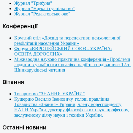
Журнал "Трибуна"
Журнал "Наука і суспільство"
Журнал "Редакторське око"
Конференції
Круглий стіл «Досвід та перспективи психологічної
реабілітації населення України»
Форум «ЄВРОПЕЙСЬКИЙ СОЮЗ - УКРАЇНА:
ОСВІТА ДОРОСЛИХ»
Міжнародна науково-практична конференція «Проблеми
людини в українських реаліях: надії та сподівання»: 12-ті
Шинкаруківські читання
Вітання
Товариство "ЗНАННЯ УКРАЇНИ"
Кушерцю Василю Івановичу, голові правління
Товариства «Знання» України, члену-кореспонденту
НАПН України, доктору філософських наук, професору,
заслуженому діячу науки і техніки України.
Останні новини