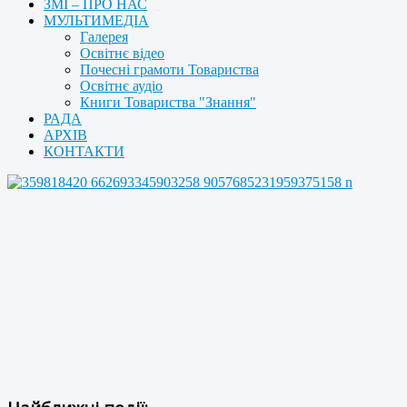
ЗМІ – ПРО НАС
МУЛЬТИМЕДІА
Галерея
Освітнє відео
Почесні грамоти Товариства
Освітнє аудіо
Книги Товариства "Знання"
РАДА
АРХІВ
КОНТАКТИ