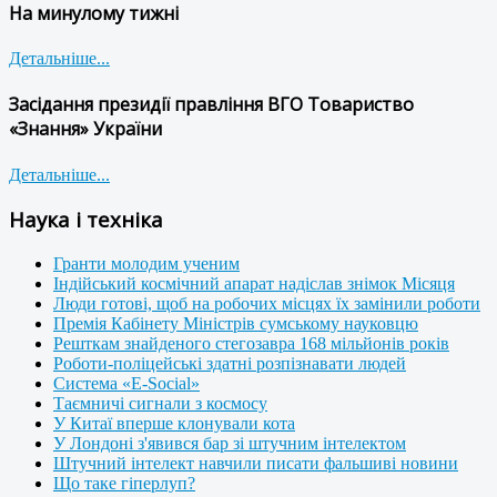
На минулому тижні
Детальніше...
Засідання президії правління ВГО Товариство
«Знання» України
Детальніше...
Наука і техніка
Гранти молодим ученим
Індійський космічний апарат надіслав знімок Місяця
Люди готові, щоб на робочих місцях їх замінили роботи
Премія Кабінету Міністрів сумському науковцю
Решткам знайденого стегозавра 168 мільйонів років
Роботи-поліцейські здатні розпізнавати людей
Система «E-Social»
Таємничі сигнали з космосу
У Китаї вперше клонували кота
У Лондоні з'явився бар зі штучним інтелектом
Штучний інтелект навчили писати фальшиві новини
Що таке гіперлуп?