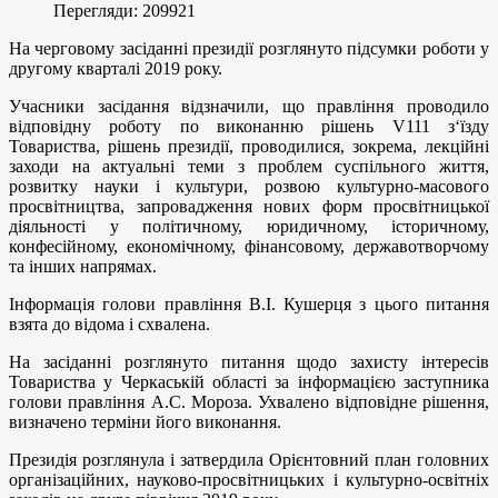
Перегляди: 209921
На черговому засіданні президії розглянуто підсумки роботи у
другому кварталі 2019 року.
Учасники засідання відзначили, що правління проводило
відповідну роботу по виконанню рішень V111 з‘їзду
Товариства, рішень президії, проводилися, зокрема, лекційні
заходи на актуальні теми з проблем суспільного життя,
розвитку науки і культури, розвою культурно-масового
просвітництва, запровадження нових форм просвітницької
діяльності у політичному, юридичному, історичному,
конфесійному, економічному, фінансовому, державотворчому
та інших напрямах.
Інформація голови правління В.І. Кушерця з цього питання
взята до відома і схвалена.
На засіданні розглянуто питання щодо захисту інтересів
Товариства у Черкаській області за інформацією заступника
голови правління А.С. Мороза. Ухвалено відповідне рішення,
визначено терміни його виконання.
Президія розглянула і затвердила Орієнтовний план головних
організаційних, науково-просвітницьких і культурно-освітніх