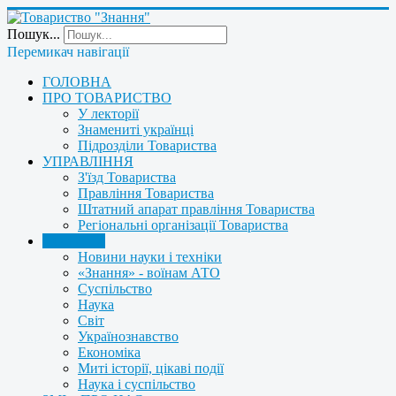
Пошук...
Перемикач навігації
ГОЛОВНА
ПРО ТОВАРИСТВО
У лекторії
Знамениті українці
Підрозділи Товариства
УПРАВЛІННЯ
З'їзд Товариства
Правління Товариства
Штатний апарат правління Товариства
Регіональні організації Товариства
НОВИНИ
Новини науки і техніки
«Знання» - воїнам АТО
Суспільство
Наука
Світ
Українознавство
Економіка
Миті історії, цікаві події
Наука і суспільство