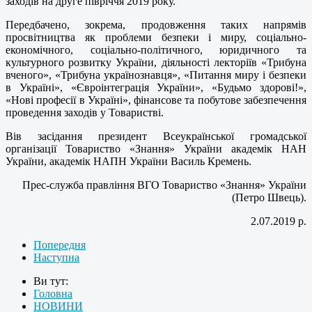
заходів на друге півріччя 2019 року.
Передбачено, зокрема, продовження таких напрямів
просвітництва як проблеми безпеки і миру, соціально-
економічного, соціально-політичного, юридичного та
культурного розвитку України, діяльності лекторіїв «Трибуна
вченого», «Трибуна українознавця», «Питання миру і безпеки
в Україні», «Євроінтеграція України», «Будьмо здорові!»,
«Нові професії в Україні», фінансове та побутове забезпечення
проведення заходів у Товаристві.
Вів засідання президент Всеукраїнської громадської
організації Товариство «Знання» України академік НАН
України, академік НАПН України Василь Кремень.
Прес-служба правління ВГО Товариство «Знання» України
(Петро Швець).
2.07.2019 р.
Попередня
Наступна
Ви тут:
Головна
НОВИНИ