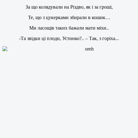
За що колядували на Різдво, як і за гроші,
Те, що з цукерками збирали в кошик…
Ми ласощів таких бажали мати міхи..
-Та звідки ці плоди, Устинко?.. – Так, з горіха...