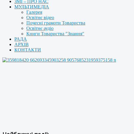
ЗМІ – ПРО НАС
МУЛЬТИМЕДІА
Галерея
Освітнє відео
Почесні грамоти Товариства
Освітнє аудіо
Книги Товариства "Знання"
РАДА
АРХІВ
КОНТАКТИ