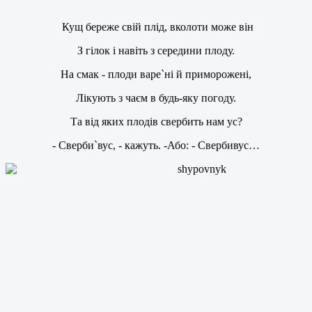
Кущ береже свій плід, вколоти може він
З гілок і навіть з середини плоду.
На смак - плоди варе`ні й приморожені,
Лікують з чаєм в будь-яку погоду.
Та від яких плодів свербить нам ус?
- Сверби`вус, - кажуть. -Або: - Свербивус…