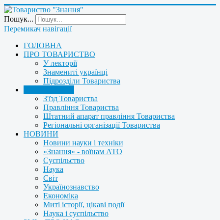
Пошук...
Перемикач навігації
ГОЛОВНА
ПРО ТОВАРИСТВО
У лекторії
Знамениті українці
Підрозділи Товариства
УПРАВЛІННЯ
З'їзд Товариства
Правління Товариства
Штатний апарат правління Товариства
Регіональні організації Товариства
НОВИНИ
Новини науки і техніки
«Знання» - воїнам АТО
Суспільство
Наука
Світ
Українознавство
Економіка
Миті історії, цікаві події
Наука і суспільство