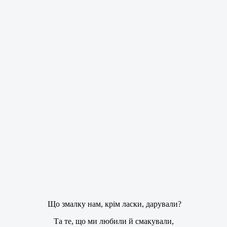
Що змалку нам, крім ласки, дарували?
Та те, що ми любили й смакували,