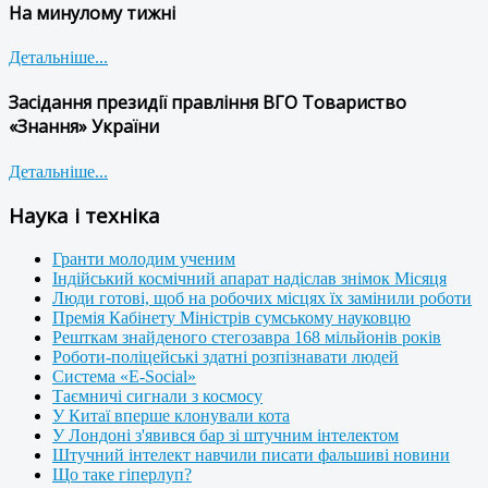
На минулому тижні
Детальніше...
Засідання президії правління ВГО Товариство
«Знання» України
Детальніше...
Наука і техніка
Гранти молодим ученим
Індійський космічний апарат надіслав знімок Місяця
Люди готові, щоб на робочих місцях їх замінили роботи
Премія Кабінету Міністрів сумському науковцю
Решткам знайденого стегозавра 168 мільйонів років
Роботи-поліцейські здатні розпізнавати людей
Система «E-Social»
Таємничі сигнали з космосу
У Китаї вперше клонували кота
У Лондоні з'явився бар зі штучним інтелектом
Штучний інтелект навчили писати фальшиві новини
Що таке гіперлуп?