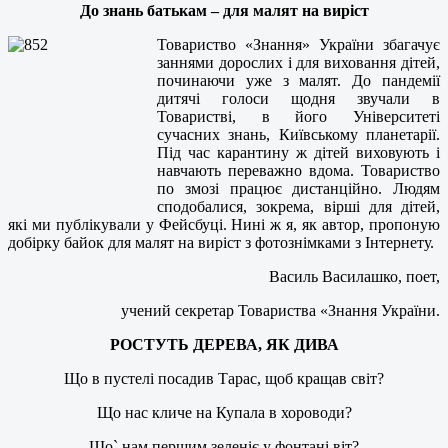
До знань батькам – для малят на виріст
Товариство «Знання» України збагачує
заннями дорослих і для виховання дітей,
починаючи уже з малят. До пандемії
дитячі голоси щодня звучали в
Товаристві, в його Університеті
сучасних знань, Київському планетарії.
Під час карантину ж дітей виховують і
навчають переважно вдома. Товариство
по змозі працює дистанційно. Людям
сподобалися, зокрема, вірші для дітей,
які ми публікували у Фейсбуці. Нині ж я, як автор, пропоную
добірку байок для малят на виріст з фотознімками з Інтернету.
Василь Василашко, поет,
учений секретар Товариства «Знання України.
РОСТУТЬ ДЕРЕВА, ЯК ДИВА
Що в пустелі посадив Тарас, щоб кращав світ?
Що нас кличе на Купала в хороводи?
Що` нам першим зеленіє у фонтані віт?