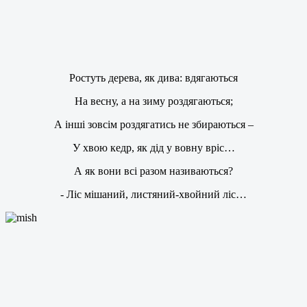
Ростуть дерева, як дива: вдягаються
На весну, а на зиму роздягаються;
А інші зовсім роздягатись не збираються –
У хвою кедр, як дід у вовну вріс…
А як вони всі разом називаються?
- Ліс мішаний, листяний-хвойний ліс…