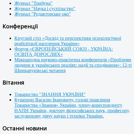
Журнал "Трибуна"
Журнал "Наука і суспільство"
Журнал "Редакторське око"
Конференції
Круглий стіл «Досвід та перспективи психологічної
реабілітації населення України»
Форум «ЄВРОПЕЙСЬКИЙ СОЮЗ - УКРАЇНА:
ОСВІТА ДОРОСЛИХ»
Міжнародна науково-практична конференція «Проблеми
людини в українських реаліях: надії та сподівання»: 12-ті
Шинкаруківські читання
Вітання
Товариство "ЗНАННЯ УКРАЇНИ"
Кушерцю Василю Івановичу, голові правління
Товариства «Знання» України, члену-кореспонденту
НАПН України, доктору філософських наук, професору,
заслуженому діячу науки і техніки України.
Останні новини