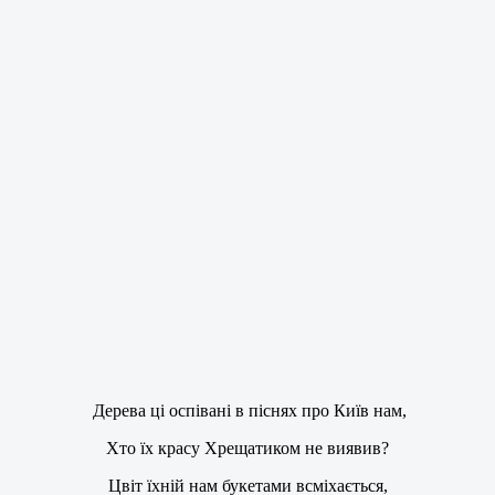
Дерева ці оспівані в піснях про Київ нам,
Хто їх красу Хрещатиком не виявив?
Цвіт їхній нам букетами всміхається,