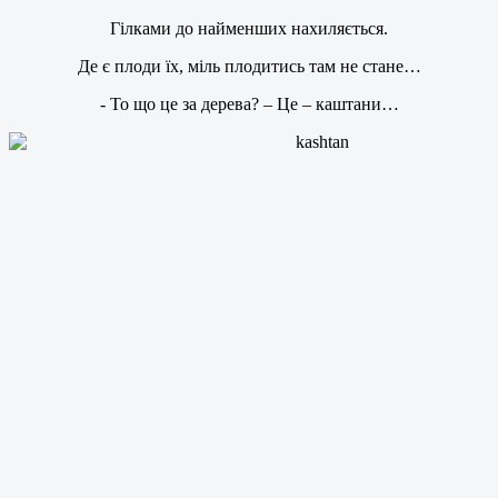
Гілками до найменших нахиляється.
Де є плоди їх, міль плодитись там не стане…
- То що це за дерева? – Це – каштани…