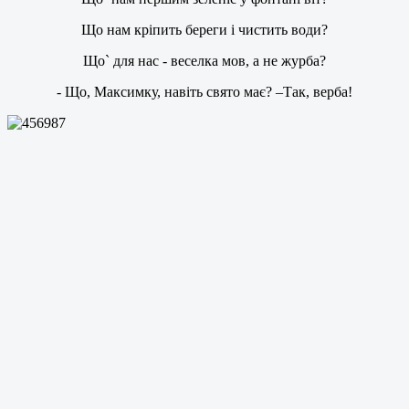
Що нам кріпить береги і чистить води?
Що` для нас - веселка мов, а не журба?
- Що, Максимку, навіть свято має? –Так, верба!