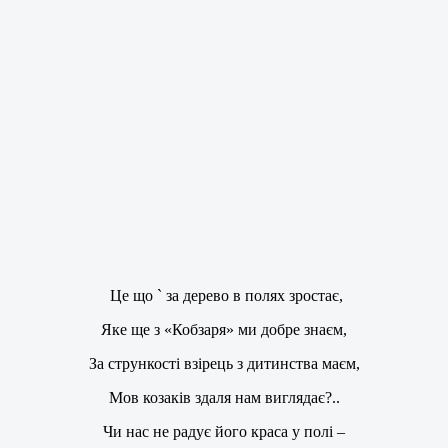
Це що ` за дерево в полях зростає,
Яке ще з «Кобзаря» ми добре знаєм,
За стрункості взірець з дитинства маєм,
Мов козаків здаля нам виглядає?..
Чи нас не радує його краса у полі –