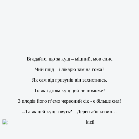
Вгадайте, що за кущ – міцний, мов спис,
Чий плід – і лікарю заміна гожа?
Як сам від гризунів він захистивсь,
То як і дітям кущ цей не поможе?
З плодів його п’ємо червоний сік - є більше сил!
--Та як цей кущ зовуть? – Дерен або кизил…