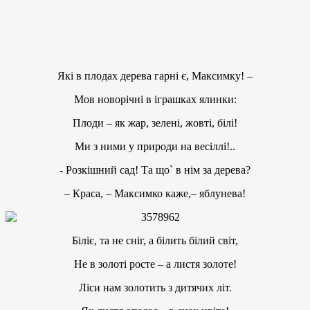
Які в плодах дерева гарні є, Максимку! –
Мов новорічні в іграшках ялинки:
Плоди – як жар, зелені, жовті, білі!
Ми з ними у природи на весіллі!..
- Розкішний сад! Та що` в нім за дерева?
– Краса, – Максимко каже,– яблунева!
Біліє, та не сніг, а білить білий світ,
Не в золоті росте – а листя золоте!
Ліси нам золотить з дитячих літ.