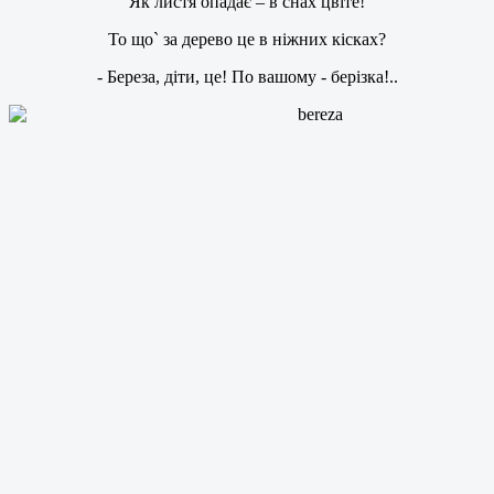
Як листя опадає – в снах цвіте!
То що` за дерево це в ніжних кісках?
- Береза, діти, це! По вашому - берізка!..