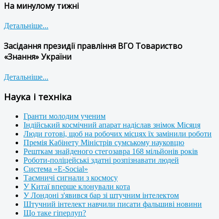
На минулому тижні
Детальніше...
Засідання президії правління ВГО Товариство
«Знання» України
Детальніше...
Наука і техніка
Гранти молодим ученим
Індійський космічний апарат надіслав знімок Місяця
Люди готові, щоб на робочих місцях їх замінили роботи
Премія Кабінету Міністрів сумському науковцю
Решткам знайденого стегозавра 168 мільйонів років
Роботи-поліцейські здатні розпізнавати людей
Система «E-Social»
Таємничі сигнали з космосу
У Китаї вперше клонували кота
У Лондоні з'явився бар зі штучним інтелектом
Штучний інтелект навчили писати фальшиві новини
Що таке гіперлуп?