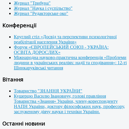
Журнал "Трибуна"
Журнал "Наука і суспільство"
Журнал "Редакторське око"
Конференції
Круглий стіл «Досвід та перспективи психологічної
реабілітації населення України»
Форум «ЄВРОПЕЙСЬКИЙ СОЮЗ - УКРАЇНА:
ОСВІТА ДОРОСЛИХ»
Міжнародна науково-практична конференція «Проблеми
людини в українських реаліях: надії та сподівання»: 12-ті
Шинкаруківські читання
Вітання
Товариство "ЗНАННЯ УКРАЇНИ"
Кушерцю Василю Івановичу, голові правління
Товариства «Знання» України, члену-кореспонденту
НАПН України, доктору філософських наук, професору,
заслуженому діячу науки і техніки України.
Останні новини