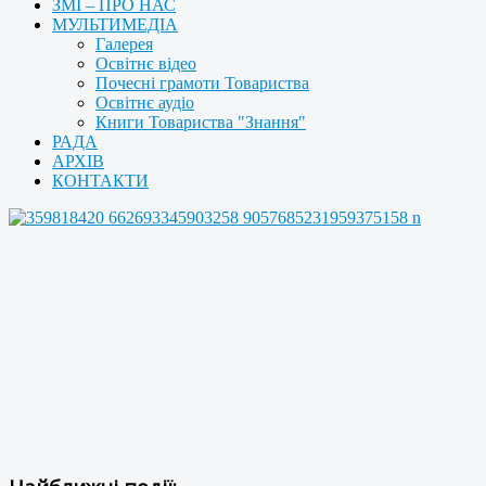
ЗМІ – ПРО НАС
МУЛЬТИМЕДІА
Галерея
Освітнє відео
Почесні грамоти Товариства
Освітнє аудіо
Книги Товариства "Знання"
РАДА
АРХІВ
КОНТАКТИ