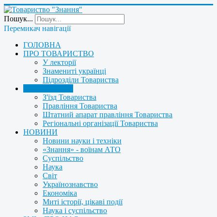
Пошук...
Перемикач навігації
ГОЛОВНА
ПРО ТОВАРИСТВО
У лекторії
Знамениті українці
Підрозділи Товариства
УПРАВЛІННЯ
З'їзд Товариства
Правління Товариства
Штатний апарат правління Товариства
Регіональні організації Товариства
НОВИНИ
Новини науки і техніки
«Знання» - воїнам АТО
Суспільство
Наука
Світ
Українознавство
Економіка
Миті історії, цікаві події
Наука і суспільство