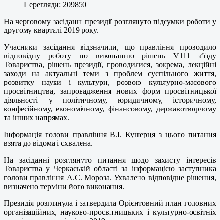
Перегляди: 209850
На черговому засіданні президії розглянуто підсумки роботи у
другому кварталі 2019 року.
Учасники засідання відзначили, що правління проводило
відповідну роботу по виконанню рішень V111 з‘їзду
Товариства, рішень президії, проводилися, зокрема, лекційні
заходи на актуальні теми з проблем суспільного життя,
розвитку науки і культури, розвою культурно-масового
просвітництва, запровадження нових форм просвітницької
діяльності у політичному, юридичному, історичному,
конфесійному, економічному, фінансовому, державотворчому
та інших напрямах.
Інформація голови правління В.І. Кушерця з цього питання
взята до відома і схвалена.
На засіданні розглянуто питання щодо захисту інтересів
Товариства у Черкаській області за інформацією заступника
голови правління А.С. Мороза. Ухвалено відповідне рішення,
визначено терміни його виконання.
Президія розглянула і затвердила Орієнтовний план головних
організаційних, науково-просвітницьких і культурно-освітніх