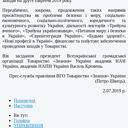
заходів на друге півріччя 2019 року.
Передбачено, зокрема, продовження таких напрямів
просвітництва як проблеми безпеки і миру, соціально-
економічного, соціально-політичного, юридичного та
культурного розвитку України, діяльності лекторіїв «Трибуна
вченого», «Трибуна українознавця», «Питання миру і безпеки
в Україні», «Євроінтеграція України», «Будьмо здорові!»,
«Нові професії в Україні», фінансове та побутове забезпечення
проведення заходів у Товаристві.
Вів засідання президент Всеукраїнської громадської
організації Товариство «Знання» України академік НАН
України, академік НАПН України Василь Кремень.
Прес-служба правління ВГО Товариство «Знання» України
(Петро Швець).
2.07.2019 р.
Попередня
Наступна
Ви тут:
Головна
УПРАВЛІННЯ