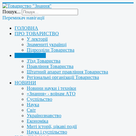
Пошук...
Перемикач навігації
ГОЛОВНА
ПРО ТОВАРИСТВО
У лекторії
Знамениті українці
Підрозділи Товариства
УПРАВЛІННЯ
З'їзд Товариства
Правління Товариства
Штатний апарат правління Товариства
Регіональні організації Товариства
НОВИНИ
Новини науки і техніки
«Знання» - воїнам АТО
Суспільство
Наука
Світ
Українознавство
Економіка
Миті історії, цікаві події
Наука і суспільство