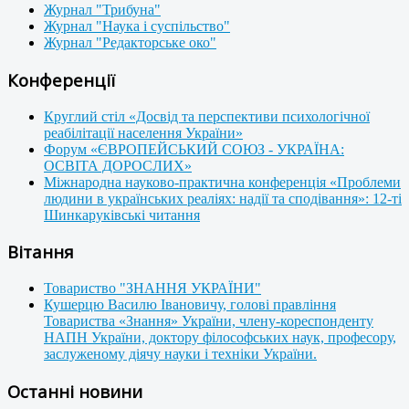
Журнал "Трибуна"
Журнал "Наука і суспільство"
Журнал "Редакторське око"
Конференції
Круглий стіл «Досвід та перспективи психологічної
реабілітації населення України»
Форум «ЄВРОПЕЙСЬКИЙ СОЮЗ - УКРАЇНА:
ОСВІТА ДОРОСЛИХ»
Міжнародна науково-практична конференція «Проблеми
людини в українських реаліях: надії та сподівання»: 12-ті
Шинкаруківські читання
Вітання
Товариство "ЗНАННЯ УКРАЇНИ"
Кушерцю Василю Івановичу, голові правління
Товариства «Знання» України, члену-кореспонденту
НАПН України, доктору філософських наук, професору,
заслуженому діячу науки і техніки України.
Останні новини