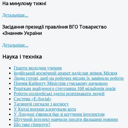
На минулому тижні
Детальніше...
Засідання президії правління ВГО Товариство
«Знання» України
Детальніше...
Наука і техніка
Гранти молодим ученим
Індійський космічний апарат надіслав знімок Місяця
Люди готові, щоб на робочих місцях їх замінили роботи
Премія Кабінету Міністрів сумському науковцю
Решткам знайденого стегозавра 168 мільйонів років
Роботи-поліцейські здатні розпізнавати людей
Система «E-Social»
Таємничі сигнали з космосу
У Китаї вперше клонували кота
У Лондоні з'явився бар зі штучним інтелектом
Штучний інтелект навчили писати фальшиві новини
Що таке гіперлуп?