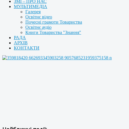
ЗМІ – ПРО НАС
МУЛЬТИМЕДІА
Галерея
Освітнє відео
Почесні грамоти Товариства
Освітнє аудіо
Книги Товариства "Знання"
РАДА
АРХІВ
КОНТАКТИ