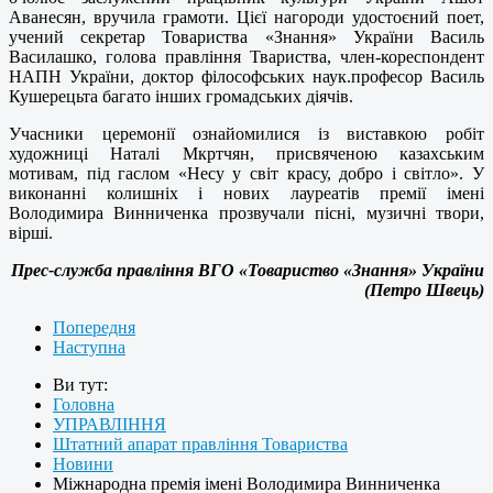
Аванесян, вручила грамоти. Цієї нагороди удостоєний поет,
учений секретар Товариства «Знання» України Василь
Василашко, голова правління Твариства, член-кореспондент
НАПН України, доктор філософських наук.професор Василь
Кушерецьта багато інших громадських діячів.
Учасники церемонії ознайомилися із виставкою робіт
художниці Наталі Мкртчян, присвяченою казахським
мотивам, під гаслом «Несу у світ красу, добро і світло». У
виконанні колишніх і нових лауреатів премії імені
Володимира Винниченка прозвучали пісні, музичні твори,
вірші.
Прес-служба правління ВГО «Товариство «Знання» України
(Петро Швець)
Попередня
Наступна
Ви тут:
Головна
УПРАВЛІННЯ
Штатний апарат правління Товариства
Новини
Міжнародна премія імені Володимира Винниченка