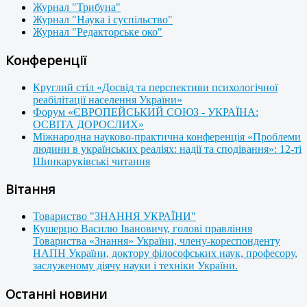
Журнал "Трибуна"
Журнал "Наука і суспільство"
Журнал "Редакторське око"
Конференції
Круглий стіл «Досвід та перспективи психологічної
реабілітації населення України»
Форум «ЄВРОПЕЙСЬКИЙ СОЮЗ - УКРАЇНА:
ОСВІТА ДОРОСЛИХ»
Міжнародна науково-практична конференція «Проблеми
людини в українських реаліях: надії та сподівання»: 12-ті
Шинкаруківські читання
Вітання
Товариство "ЗНАННЯ УКРАЇНИ"
Кушерцю Василю Івановичу, голові правління
Товариства «Знання» України, члену-кореспонденту
НАПН України, доктору філософських наук, професору,
заслуженому діячу науки і техніки України.
Останні новини