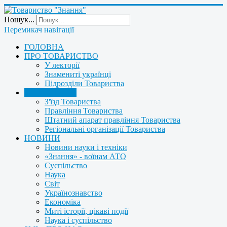
Пошук...
Перемикач навігації
ГОЛОВНА
ПРО ТОВАРИСТВО
У лекторії
Знамениті українці
Підрозділи Товариства
УПРАВЛІННЯ
З'їзд Товариства
Правління Товариства
Штатний апарат правління Товариства
Регіональні організації Товариства
НОВИНИ
Новини науки і техніки
«Знання» - воїнам АТО
Суспільство
Наука
Світ
Українознавство
Економіка
Миті історії, цікаві події
Наука і суспільство