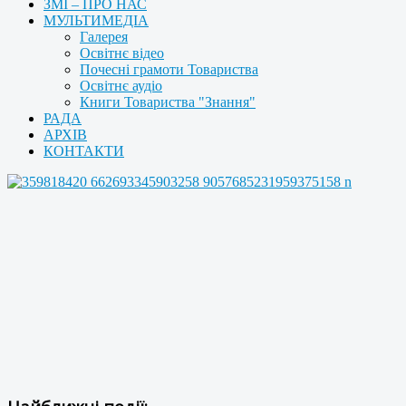
ЗМІ – ПРО НАС
МУЛЬТИМЕДІА
Галерея
Освітнє відео
Почесні грамоти Товариства
Освітнє аудіо
Книги Товариства "Знання"
РАДА
АРХІВ
КОНТАКТИ