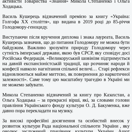
активісти Товариства «Знання» Микола Степаненко і Ольга
Ходацька.
Василь Кушерець відзначений премією за книгу «Україна:
Голгофа ХХ століття», що видана в 2019 році до 85-річчя
Голодомору-геноциду.
Виступаючи після вручення диплома і знака лауреата, Василь
Кушерець зазначив, що до питання Голодомору не можна бути
байдужим. Важливо зрозуміти природу Голодомору через
сутність імперської держави, якою був СРСР, яку сповідує досі
Російська Федерація. «Великоруський шовінізм підтримується
на давній експансіоністській традиції, що розчиняє народи й
конфесії навколо нагнітання спільної величі… Старі рефлекси
відновлюються майже миттєво, як повернення до наркотичної
залежності». Саме тому цю масштабну трагедію в Україні ми
не можемо забувати.
Микола Степаненко відзначений за книгу про Казахстан, а
Ольга Ходацька – за прекрасні вірші, які, за словами голови
правління Українського фонду культури О. Д. Бакуменка, вже
давно пора перекладати на музику.
За високі професійні досягнення та особистий внесок у
розвиток культури Рада національної спільноти України , яку
очолює заслужений працівник культури України Ашот