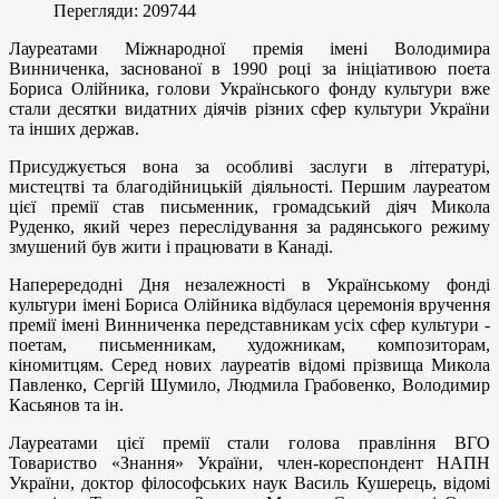
Перегляди: 209744
Лауреатами Міжнародної премія імені Володимира
Винниченка, заснованої в 1990 році за ініціативою поета
Бориса Олійника, голови Українського фонду культури вже
стали десятки видатних діячів різних сфер культури України
та інших держав.
Присуджується вона за особливі заслуги в літературі,
мистецтві та благодійницькій діяльності. Першим лауреатом
цієї премії став письменник, громадський діяч Микола
Руденко, який через переслідування за радянського режиму
змушений був жити і працювати в Канаді.
Наперередодні Дня незалежності в Українському фонді
культури імені Бориса Олійника відбулася церемонія вручення
премії імені Винниченка передставникам усіх сфер культури -
поетам, письменникам, художникам, композиторам,
кіномитцям. Серед нових лауреатів відомі прізвища Микола
Павленко, Сергій Шумило, Людмила Грабовенко, Володимир
Касьянов та ін.
Лауреатами цієї премії стали голова правління ВГО
Товариство «Знання» України, член-кореспондент НАПН
України, доктор філософських наук Василь Кушерець, відомі