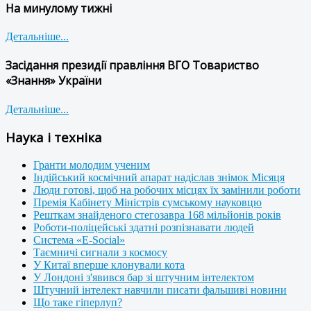
На минулому тижні
Детальніше...
Засідання президії правління ВГО Товариство
«Знання» України
Детальніше...
Наука і техніка
Гранти молодим ученим
Індійський космічний апарат надіслав знімок Місяця
Люди готові, щоб на робочих місцях їх замінили роботи
Премія Кабінету Міністрів сумському науковцю
Решткам знайденого стегозавра 168 мільйонів років
Роботи-поліцейські здатні розпізнавати людей
Система «E-Social»
Таємничі сигнали з космосу
У Китаї вперше клонували кота
У Лондоні з'явився бар зі штучним інтелектом
Штучний інтелект навчили писати фальшиві новини
Що таке гіперлуп?