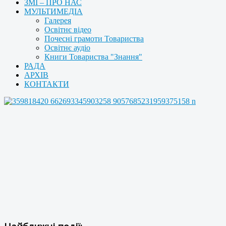
ЗМІ – ПРО НАС
МУЛЬТИМЕДІА
Галерея
Освітнє відео
Почесні грамоти Товариства
Освітнє аудіо
Книги Товариства "Знання"
РАДА
АРХІВ
КОНТАКТИ