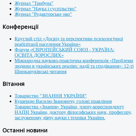
Журнал "Трибуна"
Журнал "Наука і суспільство"
Журнал "Редакторське око"
Конференції
Круглий стіл «Досвід та перспективи психологічної
реабілітації населення України»
Форум «ЄВРОПЕЙСЬКИЙ СОЮЗ - УКРАЇНА:
ОСВІТА ДОРОСЛИХ»
Міжнародна науково-практична конференція «Проблеми
людини в українських реаліях: надії та сподівання»: 12-ті
Шинкаруківські читання
Вітання
Товариство "ЗНАННЯ УКРАЇНИ"
Кушерцю Василю Івановичу, голові правління
Товариства «Знання» України, члену-кореспонденту
НАПН України, доктору філософських наук, професору,
заслуженому діячу науки і техніки України.
Останні новини