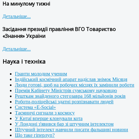
На минулому тижні
Детальніше...
Засідання президії правління ВГО Товариство
«Знання» України
Детальніше...
Наука і техніка
Гранти молодим ученим
Індійський космічний апарат надіслав знімок Місяця
Люди готові, щоб на робочих місцях їх замінили роботи
Премія Кабінету Міністрів сумському науковцю
Решткам знайденого стегозавра 168 мільйонів років
Роботи-поліцейські здатні розпізнавати людей
Система «E-Social»
Таємничі сигнали з космосу
У Китаї вперше клонували кота
У Лондоні з'явився бар зі штучним інтелектом
Штучний інтелект навчили писати фальшиві новини
Що таке гіперлуп?