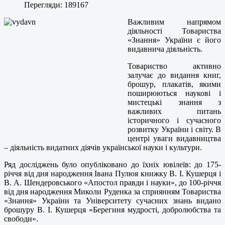
Перегляди: 189167
Важливим напрямом
діяльності Товариства
«Знання» України є його
видавнича діяльність.
Товариство активно
залучає до видання книг,
брошур, плакатів, якими
поширюються наукові і
мистецькі знання з
важливих питань
історичного і сучасного
розвитку України і світу. В
центрі уваги видавництва
– діяльність видатних діячів української науки і культури.
Ряд досліджень було опубліковано до їхніх ювілеїв: до 175-
річчя від дня народження Івана Пулюя книжку В. І. Кушерця і
В. А. Шендеровського «Апостол правди і науки», до 100-річчя
від дня народження Миколи Руденка за сприянням Товариства
«Знання» України та Університету сучасних знань видано
брошуру В. І. Кушерця «Берегиня мудрості, добролюбства та
свободи».