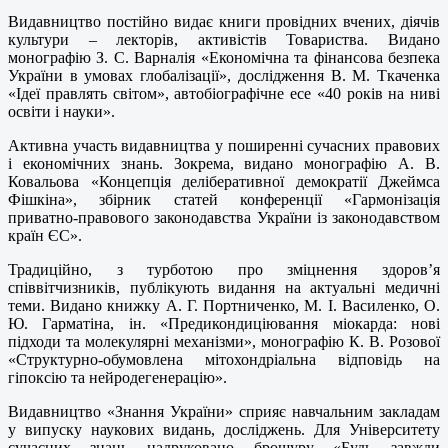
Видавництво постійно видає книги провідних вчених, діячів
культури – лекторів, активістів Товариства. Видано
монографію З. С. Варналія «Економічна та фінансова безпека
України в умовах глобалізації», дослідження В. М. Ткаченка
«Ідеї правлять світом», автобіографічне есе «40 років на ниві
освіти і науки».
Активна участь видавництва у поширенні сучасних правових
і економічних знань. Зокрема, видано монографію А. В.
Ковальова «Концепція деліберативної демократії Джеймса
Фішкіна», збірник статей конференції «Гармонізація
приватно-правового законодавства України із законодавством
країн ЄС».
Традиційно, з турботою про зміцнення здоров’я
співвітчизників, публікують видання на актуальні медичні
теми. Видано книжку А. Г. Портниченко, М. І. Василенко, О.
Ю. Гарматіна, ін. «Предикондиціювання міокарда: нові
підходи та молекулярні механізми», монографію К. В. Розової
«Структурно-обумовлена мітохондріальна відповідь на
гіпоксію та нейродегенерацію».
Видавництво «Знання України» сприяє навчальним закладам
у випуску наукових видань, досліджень. Для Університету
сучасних знань надруковано брошуру «Будь завжди