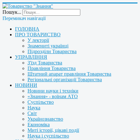
Пошук...
Перемикач навігації
ГОЛОВНА
ПРО ТОВАРИСТВО
У лекторії
Знамениті українці
Підрозділи Товариства
УПРАВЛІННЯ
З'їзд Товариства
Правління Товариства
Штатний апарат правління Товариства
Регіональні організації Товариства
НОВИНИ
Новини науки і техніки
«Знання» - воїнам АТО
Суспільство
Наука
Світ
Українознавство
Економіка
Миті історії, цікаві події
Наука і суспільство