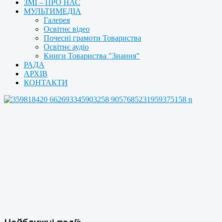
ЗМІ – ПРО НАС
МУЛЬТИМЕДІА
Галерея
Освітнє відео
Почесні грамоти Товариства
Освітнє аудіо
Книги Товариства "Знання"
РАДА
АРХІВ
КОНТАКТИ