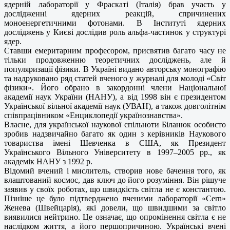
ядерній лабораторії у Фраскаті (Італія) брав участь у
дослідженні ядерних реакцій, спричинених
моноенергетичними фотонами. В Інституті ядерних
досліджень у Києві дослідив роль альфа-частинок у структурі
ядер.
Ставши емеритарним професором, присвятив багато часу не
тільки продовженню теоретичних досліджень, але й
популяризації фізики. В Україні видано авторську монографію
та надруковано ряд статей вченого у журналі для молоді «Світ
фізики». Його обрано в закордонні члени Національної
академії наук України (НАНУ), а від 1998 він є президентом
Української вільної академії наук (УВАН), а також довголітнім
співпрацівником «Енциклопедії українознавства».
Власне, для української наукової спільноти Біланюк особисто
зробив надзвичайно багато як один з керівників Наукового
товариства імені Шевченка в США, як Президент
Українського Вільного Університету в 1997–2005 рр., як
академік НАНУ з 1992 р.
Відомий вчений і мислитель, створив нове бачення того, як
влаштований космос, дав ключ до його розуміння. Він рішуче
заявив у своїх роботах, що швидкість світла не є константою.
Пізніше це було підтверджено вченими лабораторії «Сern»
Женева (Швейцарія), які довели, що швидшими за світло
виявилися нейтрино. Це означає, що опромінення світла є не
наслідком життя, а його першопричиною. Українські вчені