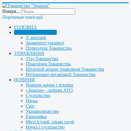
Пошук...
Перемикач навігації
ГОЛОВНА
ПРО ТОВАРИСТВО
У лекторії
Знамениті українці
Підрозділи Товариства
УПРАВЛІННЯ
З'їзд Товариства
Правління Товариства
Штатний апарат правління Товариства
Регіональні організації Товариства
НОВИНИ
Новини науки і техніки
«Знання» - воїнам АТО
Суспільство
Наука
Світ
Українознавство
Економіка
Миті історії, цікаві події
Наука і суспільство