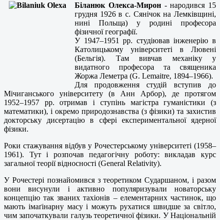
Біланюк Олекса-Мирон
- народився 15
грудня 1926 в с. Сянічок на Лемківщині,
нині Польща) у родині професора
фізичної географії.
У 1947–1951 рр. студіював інженерію в
Католицькому університеті в Лювені
(Бельгія). Там вивчав механіку у
видатного професора та священика
Жоржа Леметра (G. Lemaitre, 1894–1966).
Для продовження студій вступив до
Мічиганського університету (в Анн Арбор), де протягом
1952–1957 рр. отримав і ступінь магістра гуманістики (з
математики), і окремо природознавства (з фізики) та захистив
докторську дисертацію в сфері експериментальної ядерної
фізики.
Роки стажування відбув у Рочестерському університеті (1958–
1961). Тут і розпочав педагогічну роботу: викладав курс
загальної теорії відносності (General Relativity).
У Рочестері познайомився з теоретиком Сударшаном, і разом
вони висунули і активно популяризували новаторську
концепцію так званих тахіонів – елементарних частинок, що
мають імаґінарну масу і можуть рухатися швидше за світло,
чим започаткували галузь теоретичної фізики. У Національній