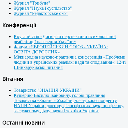
Журнал "Трибуна"
Журнал "Наука і суспільство"
Журнал "Редакторське око"
Конференції
Круглий стіл «Досвід та перспективи психологічної
реабілітації населення України»
Форум «ЄВРОПЕЙСЬКИЙ СОЮЗ - УКРАЇНА:
ОСВІТА ДОРОСЛИХ»
Міжнародна науково-практична конференція «Проблеми
людини в українських реаліях: надії та сподівання»: 12-ті
Шинкаруківські читання
Вітання
Товариство "ЗНАННЯ УКРАЇНИ"
Кушерцю Василю Івановичу, голові правління
Товариства «Знання» України, члену-кореспонденту
НАПН України, доктору філософських наук, професору,
заслуженому діячу науки і техніки України.
Останні новини