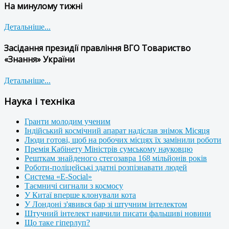
На минулому тижні
Детальніше...
Засідання президії правління ВГО Товариство
«Знання» України
Детальніше...
Наука і техніка
Гранти молодим ученим
Індійський космічний апарат надіслав знімок Місяця
Люди готові, щоб на робочих місцях їх замінили роботи
Премія Кабінету Міністрів сумському науковцю
Решткам знайденого стегозавра 168 мільйонів років
Роботи-поліцейські здатні розпізнавати людей
Система «E-Social»
Таємничі сигнали з космосу
У Китаї вперше клонували кота
У Лондоні з'явився бар зі штучним інтелектом
Штучний інтелект навчили писати фальшиві новини
Що таке гіперлуп?