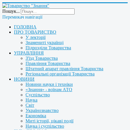
Пошук...
Перемикач навігації
ГОЛОВНА
ПРО ТОВАРИСТВО
У лекторії
Знамениті українці
Підрозділи Товариства
УПРАВЛІННЯ
З'їзд Товариства
Правління Товариства
Штатний апарат правління Товариства
Регіональні організації Товариства
НОВИНИ
Новини науки і техніки
«Знання» - воїнам АТО
Суспільство
Наука
Світ
Українознавство
Економіка
Миті історії, цікаві події
Наука і суспільство