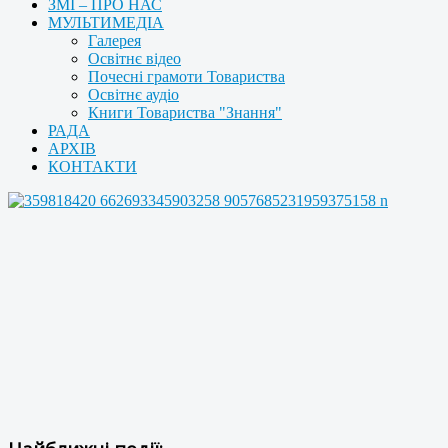
ЗМІ – ПРО НАС
МУЛЬТИМЕДІА
Галерея
Освітнє відео
Почесні грамоти Товариства
Освітнє аудіо
Книги Товариства "Знання"
РАДА
АРХІВ
КОНТАКТИ