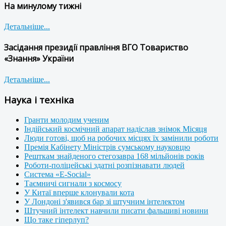
На минулому тижні
Детальніше...
Засідання президії правління ВГО Товариство
«Знання» України
Детальніше...
Наука і техніка
Гранти молодим ученим
Індійський космічний апарат надіслав знімок Місяця
Люди готові, щоб на робочих місцях їх замінили роботи
Премія Кабінету Міністрів сумському науковцю
Решткам знайденого стегозавра 168 мільйонів років
Роботи-поліцейські здатні розпізнавати людей
Система «E-Social»
Таємничі сигнали з космосу
У Китаї вперше клонували кота
У Лондоні з'явився бар зі штучним інтелектом
Штучний інтелект навчили писати фальшиві новини
Що таке гіперлуп?