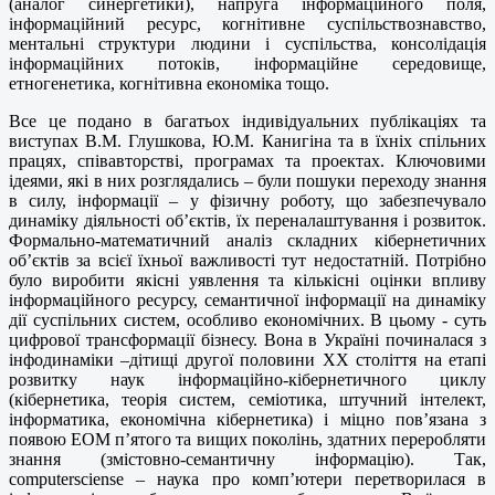
(аналог синергетики), напруга інформаційного поля,
інформаційний ресурс, когнітивне суспільствознавство,
ментальні структури людини і суспільства, консолідація
інформаційних потоків, інформаційне середовище,
етногенетика, когнітивна економіка тощо.
Все це подано в багатьох індивідуальних публікаціях та
виступах В.М. Глушкова, Ю.М. Канигіна та в їхніх спільних
працях, співавторстві, програмах та проектах. Ключовими
ідеями, які в них розглядались – були пошуки переходу знання
в силу, інформації – у фізичну роботу, що забезпечувало
динаміку діяльності об’єктів, їх переналаштування і розвиток.
Формально-математичний аналіз складних кібернетичних
об’єктів за всієї їхньої важливості тут недостатній. Потрібно
було виробити якісні уявлення та кількісні оцінки впливу
інформаційного ресурсу, семантичної інформації на динаміку
дії суспільних систем, особливо економічних. В цьому - суть
цифрової трансформації бізнесу. Вона в Україні починалася з
інфодинаміки –дітищі другої половини ХХ століття на етапі
розвитку наук інформаційно-кібернетичного циклу
(кібернетика, теорія систем, семіотика, штучний інтелект,
інформатика, економічна кібернетика) і міцно пов’язана з
появою ЕОМ п’ятого та вищих поколінь, здатних переробляти
знання (змістовно-семантичну інформацію). Так,
computersciense – наука про комп’ютери перетворилася в