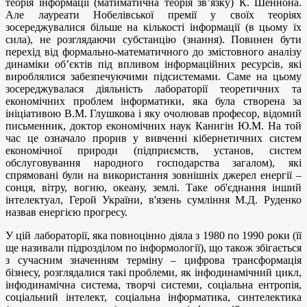
теорія інформації (матиматична теорія зв’язку) К. Шеннона.
Але лауреати Нобелівської премії у своїх теоріях
зосереджувалися більше на кількості інформації (в цьому їх
сила), не розглядаючи субстанцію (знання). Повинен бути
перехід від формально-математичного до змістовного аналізу
динаміки об’єктів під впливом інформаційних ресурсів, які
вироблялися забезпечуючими підсистемами. Саме на цьому
зосереджувалася діяльність лабораторії теоретичних та
економічних проблем інформатики, яка була створена за
ініціативою В.М. Глушкова і яку очолював професор, відомий
письменник, доктор економічних наук Канигін Ю.М. На той
час це означало прорив у вивченні кібернетичних систем
економічної природи (підприємств, установ, систем
обслуговування народного господарства загалом), які
спрямовані були на використання зовнішніх джерел енергії –
сонця, вітру, вогню, океану, землі. Таке об'єднання інший
інтелектуал, Герой України, в'язень сумління М.Д. Руденко
назвав енергією прогресу.
У цій лабораторії, яка повноцінно діяла з 1980 по 1990 роки (її
ще називали підрозділом по інформології), що також збігається
з сучасним значенням терміну – цифрова трансформація
бізнесу, розглядалися такі проблеми, як інфодинамічний цикл,
інфодинамічна система, творчі системи, соціальна ентропія,
соціальний інтелект, соціальна інформатика, синтелектика