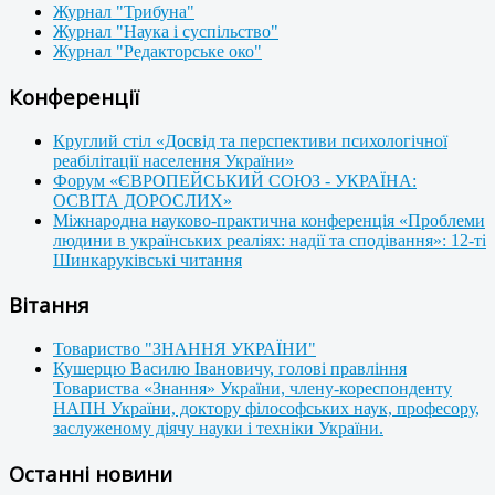
Журнал "Трибуна"
Журнал "Наука і суспільство"
Журнал "Редакторське око"
Конференції
Круглий стіл «Досвід та перспективи психологічної
реабілітації населення України»
Форум «ЄВРОПЕЙСЬКИЙ СОЮЗ - УКРАЇНА:
ОСВІТА ДОРОСЛИХ»
Міжнародна науково-практична конференція «Проблеми
людини в українських реаліях: надії та сподівання»: 12-ті
Шинкаруківські читання
Вітання
Товариство "ЗНАННЯ УКРАЇНИ"
Кушерцю Василю Івановичу, голові правління
Товариства «Знання» України, члену-кореспонденту
НАПН України, доктору філософських наук, професору,
заслуженому діячу науки і техніки України.
Останні новини