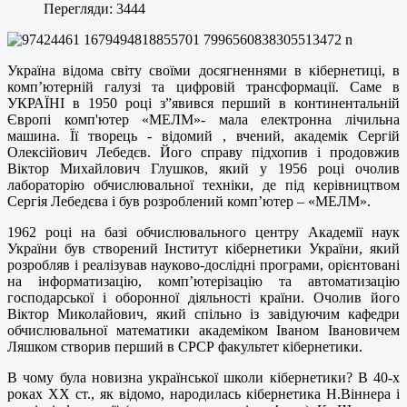
Перегляди: 3444
Україна відома світу своїми досягненнями в кібернетиці, в
комп’ютерній галузі та цифровій трансформації. Саме в
УКРАЇНІ в 1950 році з”явився перший в континентальній
Європі комп'ютер «МЕЛМ»- мала електронна лічильна
машина. Її творець - відомий , вчений, академік Сергій
Олексійович Лебедєв. Його справу підхопив і продовжив
Віктор Михайлович Глушков, який у 1956 році очолив
лабораторію обчислювальної техніки, де під керівництвом
Сергія Лебедєва і був розроблений комп’ютер – «МЕЛМ».
1962 році на базі обчислювального центру Академії наук
України був створений Інститут кібернетики України, який
розробляв і реалізував науково-дослідні програми, орієнтовані
на інформатизацію, комп’ютерізацію та автоматизацію
господарської і оборонної діяльності країни. Очолив його
Віктор Миколайович, який спільно із завідуючим кафедри
обчислювальної математики академіком Іваном Івановичем
Ляшком створив перший в СРСР факультет кібернетики.
В чому була новизна української школи кібернетики? В 40-х
роках ХХ ст., як відомо, народилась кібернетика Н.Віннера і