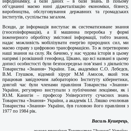
інфодинаміку, а бази даних – в бази знань. В їхньому
об’єднанні маємо нині діджеталізацію економіки, бізнесу,
виробництва, обслуговування державних та громадських
інститутів, суспільства загалом.
Всюди, де інформація виступає як систематизоване знання
(гносеоінформація), а її машинна переробка у формі
інженерного обробітку змістової інформації, тобто знання,
надає можливість мобілізувати енергію природних сил, ми
маємо справу з цифровою трансформацією. То ж перетворимо
наші знання на силу. Як бачимо, у нас чудова історія в цьому
напрямі і розкішний генофонд. Цікаво, що всі названі в цьому
дописі особистості були безпосередньо пов’язані з діяльністю
Товариства «Знання» України. Так, академіки С.О. Лебедєв,
В.М. Глушков, відомий хірург М.М Амосов, який теж
працював завідуючим лабораторією Інституту кібернетики,
довгий час були членами правління Товариства «Знання»
України, регулярно виступали з публічними лекціями, як і
Ю.М. Канигін – професор Університету сучасних знань
Товариства «Знання» України, а академік І.І. Ляшко очолював
Товариства «Знання» України, був головою його правління з
1977 по 1984 рік.
Василь Кушерець
,
голова правління Товариства "Знання" України,