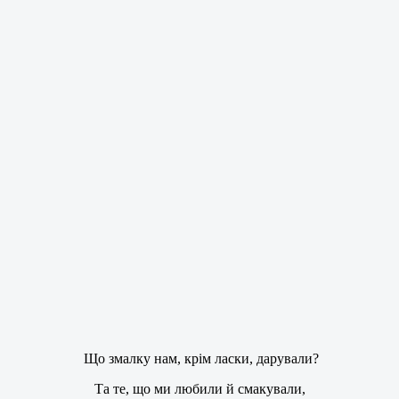
Що змалку нам, крім ласки, дарували?
Та те, що ми любили й смакували,