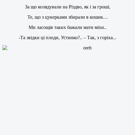
За що колядували на Різдво, як і за гроші,
Те, що з цукерками збирали в кошик…
Ми ласощів таких бажали мати міхи..
-Та звідки ці плоди, Устинко?.. – Так, з горіха...