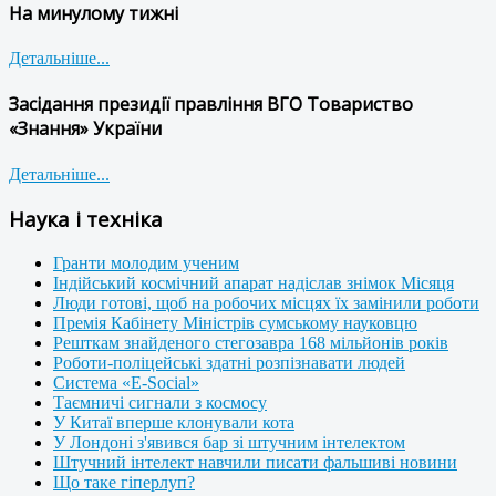
На минулому тижні
Детальніше...
Засідання президії правління ВГО Товариство
«Знання» України
Детальніше...
Наука і техніка
Гранти молодим ученим
Індійський космічний апарат надіслав знімок Місяця
Люди готові, щоб на робочих місцях їх замінили роботи
Премія Кабінету Міністрів сумському науковцю
Решткам знайденого стегозавра 168 мільйонів років
Роботи-поліцейські здатні розпізнавати людей
Система «E-Social»
Таємничі сигнали з космосу
У Китаї вперше клонували кота
У Лондоні з'явився бар зі штучним інтелектом
Штучний інтелект навчили писати фальшиві новини
Що таке гіперлуп?