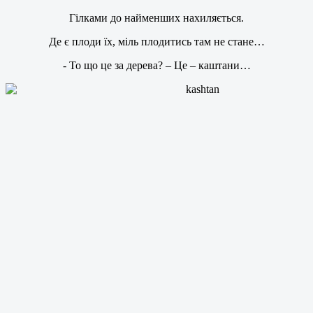
Гілками до найменших нахиляється.
Де є плоди їх, міль плодитись там не стане…
- То що це за дерева? – Це – каштани…