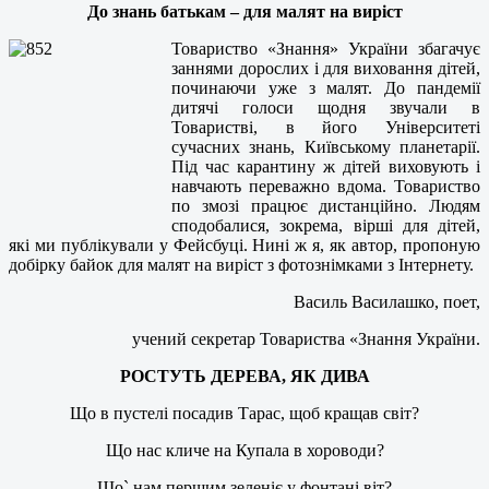
До знань батькам – для малят на виріст
Товариство «Знання» України збагачує
заннями дорослих і для виховання дітей,
починаючи уже з малят. До пандемії
дитячі голоси щодня звучали в
Товаристві, в його Університеті
сучасних знань, Київському планетарії.
Під час карантину ж дітей виховують і
навчають переважно вдома. Товариство
по змозі працює дистанційно. Людям
сподобалися, зокрема, вірші для дітей,
які ми публікували у Фейсбуці. Нині ж я, як автор, пропоную
добірку байок для малят на виріст з фотознімками з Інтернету.
Василь Василашко, поет,
учений секретар Товариства «Знання України.
РОСТУТЬ ДЕРЕВА, ЯК ДИВА
Що в пустелі посадив Тарас, щоб кращав світ?
Що нас кличе на Купала в хороводи?
Що` нам першим зеленіє у фонтані віт?