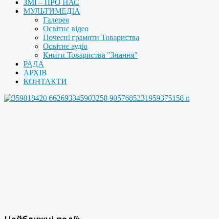
ЗМІ – ПРО НАС
МУЛЬТИМЕДІА
Галерея
Освітнє відео
Почесні грамоти Товариства
Освітнє аудіо
Книги Товариства "Знання"
РАДА
АРХІВ
КОНТАКТИ