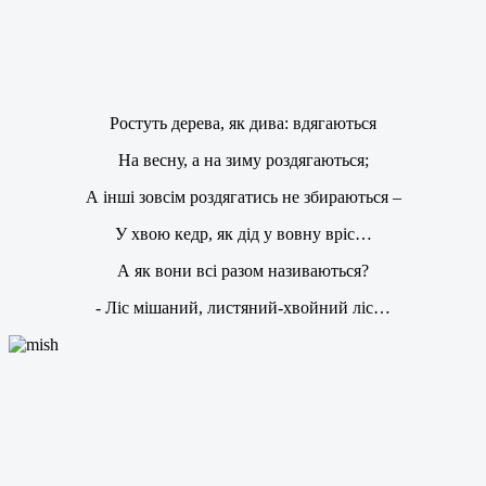
Ростуть дерева, як дива: вдягаються
На весну, а на зиму роздягаються;
А інші зовсім роздягатись не збираються –
У хвою кедр, як дід у вовну вріс…
А як вони всі разом називаються?
- Ліс мішаний, листяний-хвойний ліс…