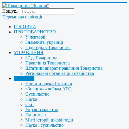
Пошук...
Перемикач навігації
ГОЛОВНА
ПРО ТОВАРИСТВО
У лекторії
Знамениті українці
Підрозділи Товариства
УПРАВЛІННЯ
З'їзд Товариства
Правління Товариства
Штатний апарат правління Товариства
Регіональні організації Товариства
НОВИНИ
Новини науки і техніки
«Знання» - воїнам АТО
Суспільство
Наука
Світ
Українознавство
Економіка
Миті історії, цікаві події
Наука і суспільство