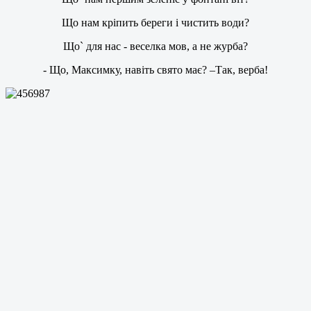
Що нам кріпить береги і чистить води?
Що` для нас - веселка мов, а не журба?
- Що, Максимку, навіть свято має? –Так, верба!