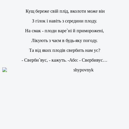
Кущ береже свій плід, вколоти може він
З гілок і навіть з середини плоду.
На смак - плоди варе`ні й приморожені,
Лікують з чаєм в будь-яку погоду.
Та від яких плодів свербить нам ус?
- Сверби`вус, - кажуть. -Або: - Свербивус…