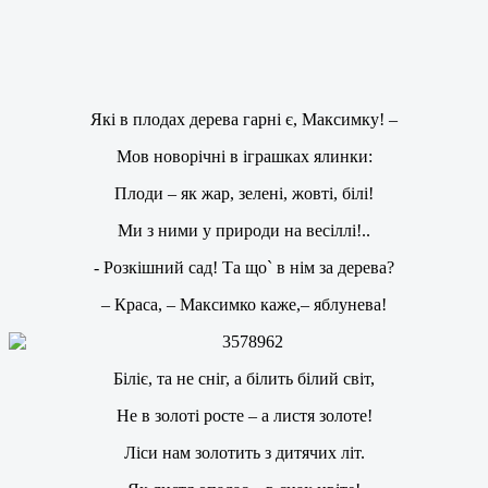
Які в плодах дерева гарні є, Максимку! –
Мов новорічні в іграшках ялинки:
Плоди – як жар, зелені, жовті, білі!
Ми з ними у природи на весіллі!..
- Розкішний сад! Та що` в нім за дерева?
– Краса, – Максимко каже,– яблунева!
Біліє, та не сніг, а білить білий світ,
Не в золоті росте – а листя золоте!
Ліси нам золотить з дитячих літ.