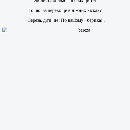
Як листя опадає – в снах цвіте!
То що` за дерево це в ніжних кісках?
- Береза, діти, це! По вашому - берізка!..