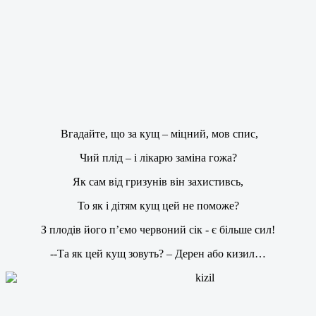
Вгадайте, що за кущ – міцний, мов спис,
Чий плід – і лікарю заміна гожа?
Як сам від гризунів він захистивсь,
То як і дітям кущ цей не поможе?
З плодів його п’ємо червоний сік - є більше сил!
--Та як цей кущ зовуть? – Дерен або кизил…