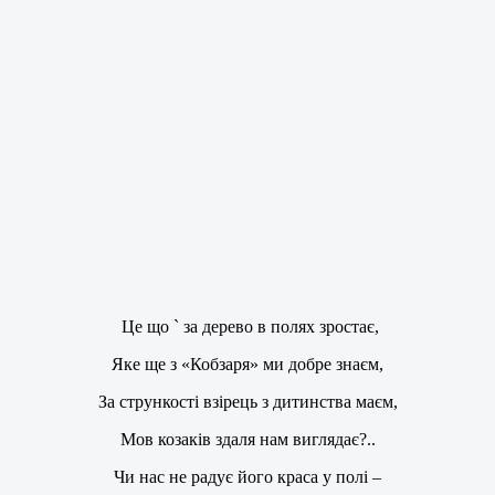
Це що ` за дерево в полях зростає,
Яке ще з «Кобзаря» ми добре знаєм,
За стрункості взірець з дитинства маєм,
Мов козаків здаля нам виглядає?..
Чи нас не радує його краса у полі –