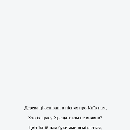
Дерева ці оспівані в піснях про Київ нам,
Хто їх красу Хрещатиком не виявив?
Цвіт їхній нам букетами всміхається,