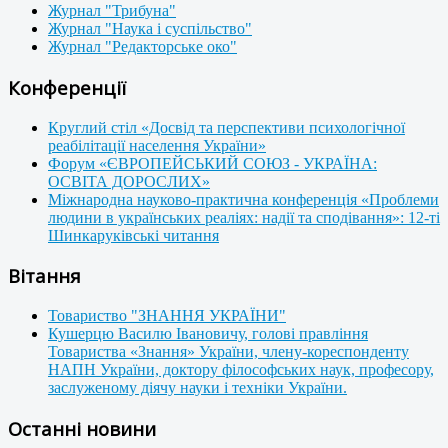
Журнал "Трибуна"
Журнал "Наука і суспільство"
Журнал "Редакторське око"
Конференції
Круглий стіл «Досвід та перспективи психологічної
реабілітації населення України»
Форум «ЄВРОПЕЙСЬКИЙ СОЮЗ - УКРАЇНА:
ОСВІТА ДОРОСЛИХ»
Міжнародна науково-практична конференція «Проблеми
людини в українських реаліях: надії та сподівання»: 12-ті
Шинкаруківські читання
Вітання
Товариство "ЗНАННЯ УКРАЇНИ"
Кушерцю Василю Івановичу, голові правління
Товариства «Знання» України, члену-кореспонденту
НАПН України, доктору філософських наук, професору,
заслуженому діячу науки і техніки України.
Останні новини