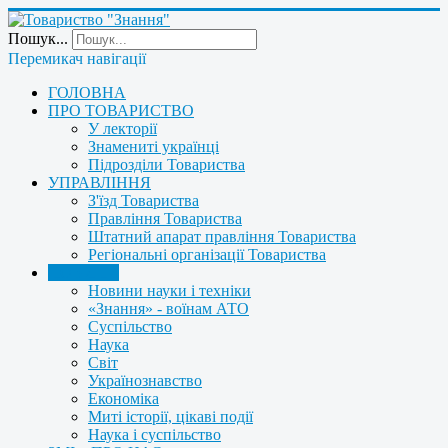
Пошук...
Перемикач навігації
ГОЛОВНА
ПРО ТОВАРИСТВО
У лекторії
Знамениті українці
Підрозділи Товариства
УПРАВЛІННЯ
З'їзд Товариства
Правління Товариства
Штатний апарат правління Товариства
Регіональні організації Товариства
НОВИНИ
Новини науки і техніки
«Знання» - воїнам АТО
Суспільство
Наука
Світ
Українознавство
Економіка
Миті історії, цікаві події
Наука і суспільство