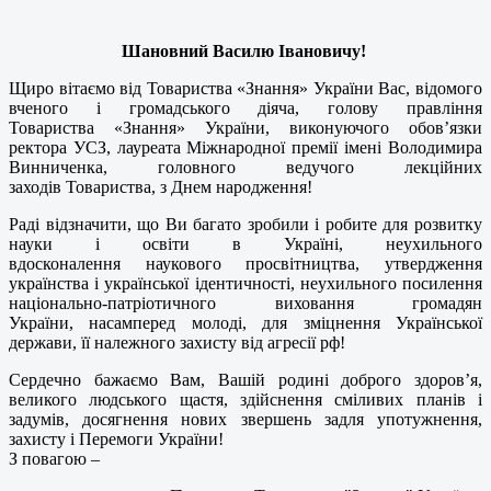
Шановний Василю Івановичу!
Щиро вітаємо від Товариства «Знання» України Вас, відомого
вченого і громадського діяча, голову правління
Товариства «Знання» України, виконуючого обов’язки
ректора УСЗ, лауреата Міжнародної премії імені Володимира
Винниченка, головного ведучого лекційних
заходів Товариства, з Днем народження!
Раді відзначити, що Ви багато зробили і робите для розвитку
науки і освіти в Україні, неухильного
вдосконалення наукового просвітництва, утвердження
українства і української ідентичності, неухильного посилення
національно-патріотичного виховання громадян
України, насамперед молоді, для зміцнення Української
держави, її належного захисту від агресії рф!
Сердечно бажаємо Вам, Вашій родині доброго здоров’я,
великого людського щастя, здійснення сміливих планів і
задумів, досягнення нових звершень задля употужнення,
захисту і Перемоги України!
З повагою –