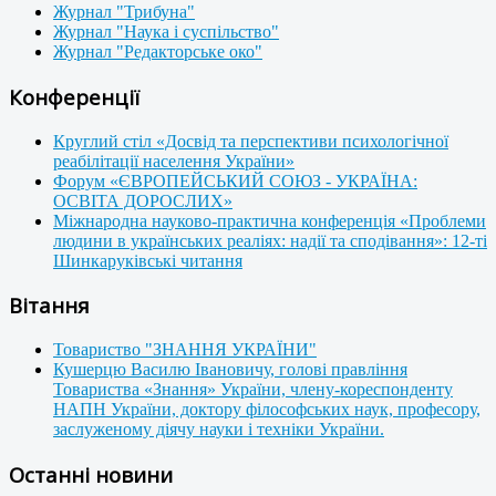
Журнал "Трибуна"
Журнал "Наука і суспільство"
Журнал "Редакторське око"
Конференції
Круглий стіл «Досвід та перспективи психологічної
реабілітації населення України»
Форум «ЄВРОПЕЙСЬКИЙ СОЮЗ - УКРАЇНА:
ОСВІТА ДОРОСЛИХ»
Міжнародна науково-практична конференція «Проблеми
людини в українських реаліях: надії та сподівання»: 12-ті
Шинкаруківські читання
Вітання
Товариство "ЗНАННЯ УКРАЇНИ"
Кушерцю Василю Івановичу, голові правління
Товариства «Знання» України, члену-кореспонденту
НАПН України, доктору філософських наук, професору,
заслуженому діячу науки і техніки України.
Останні новини