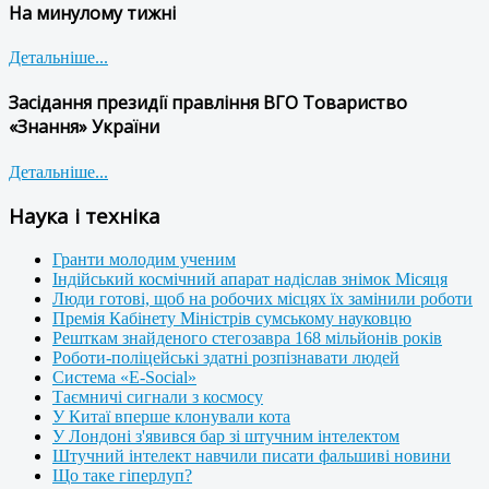
На минулому тижні
Детальніше...
Засідання президії правління ВГО Товариство
«Знання» України
Детальніше...
Наука і техніка
Гранти молодим ученим
Індійський космічний апарат надіслав знімок Місяця
Люди готові, щоб на робочих місцях їх замінили роботи
Премія Кабінету Міністрів сумському науковцю
Решткам знайденого стегозавра 168 мільйонів років
Роботи-поліцейські здатні розпізнавати людей
Система «E-Social»
Таємничі сигнали з космосу
У Китаї вперше клонували кота
У Лондоні з'явився бар зі штучним інтелектом
Штучний інтелект навчили писати фальшиві новини
Що таке гіперлуп?