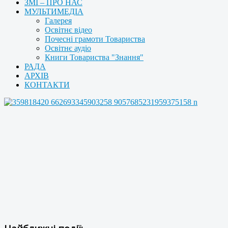
ЗМІ – ПРО НАС
МУЛЬТИМЕДІА
Галерея
Освітнє відео
Почесні грамоти Товариства
Освітнє аудіо
Книги Товариства "Знання"
РАДА
АРХІВ
КОНТАКТИ