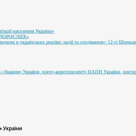
літації населення України»
 ДОРОСЛИХ»
ини в українських реаліях: надії та сподівання»: 12-ті Шинкар
 «Знання» України, члену-кореспонденту НАПН України, доктору
» України