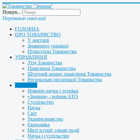
Пошук...
Перемикач навігації
ГОЛОВНА
ПРО ТОВАРИСТВО
У лекторії
Знамениті українці
Підрозділи Товариства
УПРАВЛІННЯ
З'їзд Товариства
Правління Товариства
Штатний апарат правління Товариства
Регіональні організації Товариства
НОВИНИ
Новини науки і техніки
«Знання» - воїнам АТО
Суспільство
Наука
Світ
Українознавство
Економіка
Миті історії, цікаві події
Наука і суспільство