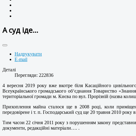
А суд іде…
Надрукувати
E-mail
Деталі
Перегляди: 222836
4 вересня 2019 року вже вкотре біля Касаційного цивільног
Всеукраїнського громадського об‘єднання Товариство «Знанн
територіальної громади м. Києва по вул. Прорізній (назва коли
Прихоплення майна сталося ще в 2008 році, коли приміщен
передовірене і т. п. Господарський суд ще 20 травня 2010 рок
Тим часои 22 січня 2011 року з порушенням закону представни
документи, редакційні матеріали…. .