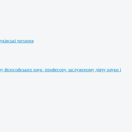
уківські читання
 філософських наук, професору, заслуженому діячу науки і