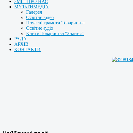
ЗМІ – ПРО НАС
МУЛЬТИМЕДІА
Галерея
Освітнє відео
Почесні грамоти Товариства
Освітнє аудіо
Книги Товариства "Знання"
РАДА
АРХІВ
КОНТАКТИ