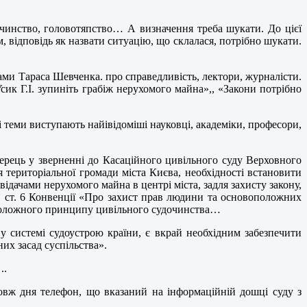
безчинство, головотяпство… А визначення треба шукати. До цієї
, відповідь як назвати ситуацію, що склалася, потрібно шукати.
ами Тараса Шевченка. про справедливість, лектори, журналісти.
сик Г.І. зупиніть грабіж нерухомого майна»,, «Закони потрібно
ні теми виступають найівідоміші науковці, академіки, професори,
рець у зверненні до Касаційного цивільного суду Верховного
 територіальної громади міста Києва, необхідності встановити
ідачами нерухомого майна в центрі міста, задля захисту закону,
 1 ст. 6 Конвенції «Про захист прав людини та основоположних
воположного принципу цивільного судочинства…
 системі судоустрою країни, є вкрай необхідним забезпечити
их засад суспільства».
..
довж дня телефон, що вказаний на інформаційній дошці суду з