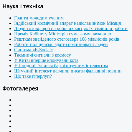
Наука і техніка
Гранти молодим ученим
Індійський космічний апарат надіслав знімок Місяця
Люди готові, щоб на робочих місцях їх замінили роботи
Премія Кабінету Міністрів сумському науковцю
Решткам знайденого стегозавра 168 мільйонів років
Роботи-поліцейські здатні розпізнавати людей
Система «E-Social»
Таємничі сигнали з космосу
У Китаї вперше клонували кота
У Лондоні з'явився бар зі штучним інтелектом
Штучний інтелект навчили писати фальшиві новини
Що таке гіперлуп?
Фотогалерея