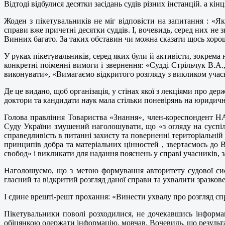
Відтоді відбулися десятки засідань судів різних інстанцій. а кі
Жоден з пікетувальників не міг відповісти на запитання : «Як
справи вже причетні десятки суддів. І, вочевидь, серед них не
Винних багато. За таких обставин чи можна сказати щось хоро
У руках пікетувальників, серед яких були й активісти, зокрем
конкретні поіменні вимоги і звернення: «Судді Стрільчук В.А.
виконувати», «Вимагаємо відкритого розгляду з викликом учас
Де це видано, щоб організація, у стінах якої з лекціями про де
доктори та кандидати наук мала стільки поневірянь на юридичн
Голова правління Товариства «Знання», член-кореспондент Н
Суду України змушений наголошувати, що «з огляду на суспіль
справедливість в питанні захисту та поверненні територіальній
принципів добра та матеріальних цінностей , звертаємось до 
свобод» і викликати для надання пояснень у справі учасників
Наголошуємо, що з метою формування авторитету судової сис
гласний та відкритий розгляд даної справи та ухвалити зразков
І єдине врешті-решт прохання: «Винести ухвалу про розгляд спр
Пікетувальники поволі розходилися, не дочекавшись інформац
обіцянкою одержати інформацію, мовчав. Вочевидь, що результа