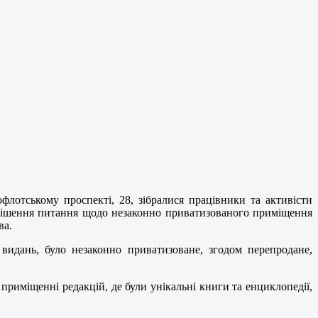
лотському проспекті, 28, зібралися працівники та активісти
ирішення питання щодо незаконно приватизованого приміщення
ва.
идань, було незаконно приватизоване, згодом перепродане,
риміщенні редакцій, де були унікальні книги та енциклопедії,