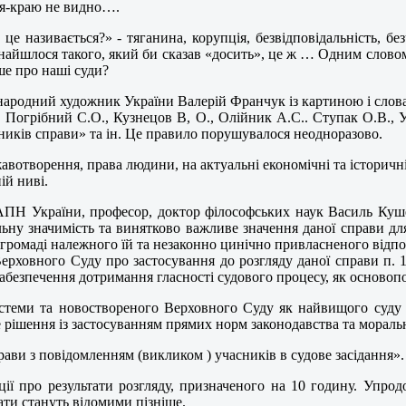
нця-краю не видно….
 це називається?» - тяганина, корупція, безвідповідальність, 
 знайшлося такого, який би сказав «досить», це ж … Одним словом
ше про наші суди?
а народний художник України Валерій Франчук із картиною і слов
, Погрібний С.О., Кузнецов В, О., Олійник А.С.. Ступак О.В., У
ників справи» та ін. Це правило порушувалося неодноразово.
ржавотворення, права людини, на актуальні економічні та історич
ій ниві.
АПН України, професор, доктор філософських наук Василь Куше
ну значимість та винятково важливе значення даної справи для
 громаді належного їй та незаконно цинічно привласненого відпов
Верховного Суду про застосування до розгляду даної справи п.
, забезпечення дотримання гласності судового процесу, як осно
теми та новоствореного Верховного Суду як найвищого суду у
е рішення із застосуванням прямих норм законодавства та моральн
ави з повідомленням (викликом ) учасників в судове засідання». 
ії про результати розгляду, призначеного на 10 годину. Упро
ти стануть відомими пізніше.