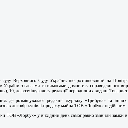
о суду Верховного Суду України, що розташований на Повітроф
я» України з гаслами та вимогами домогтися справедливого в
шня), 10, де розміщувалися редакції періодичних видань Товарист
ня, де розміщувалася редакція журналу «Трибуна» та інших в
у визнав договір купівлі-продажу майна ТОВ «Лорбук» недійсним.
ки ТОВ «Лорбук» у вихідний день самоправно змінили замки в п