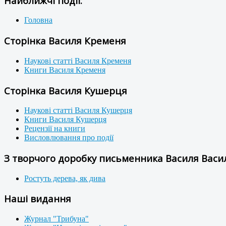
Найближчі події:
Головна
Сторінка Василя Кременя
Наукові статті Василя Кременя
Книги Василя Кременя
Сторінка Василя Кушерця
Наукові статті Василя Кушерця
Книги Василя Кушерця
Рецензії на книги
Висловлювання про події
З творчого доробку письменника Василя Васил
Ростуть дерева, як дива
Наші видання
Журнал "Трибуна"