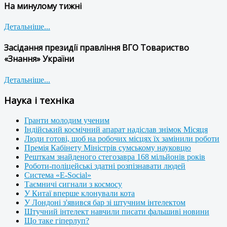
На минулому тижні
Детальніше...
Засідання президії правління ВГО Товариство
«Знання» України
Детальніше...
Наука і техніка
Гранти молодим ученим
Індійський космічний апарат надіслав знімок Місяця
Люди готові, щоб на робочих місцях їх замінили роботи
Премія Кабінету Міністрів сумському науковцю
Решткам знайденого стегозавра 168 мільйонів років
Роботи-поліцейські здатні розпізнавати людей
Система «E-Social»
Таємничі сигнали з космосу
У Китаї вперше клонували кота
У Лондоні з'явився бар зі штучним інтелектом
Штучний інтелект навчили писати фальшиві новини
Що таке гіперлуп?