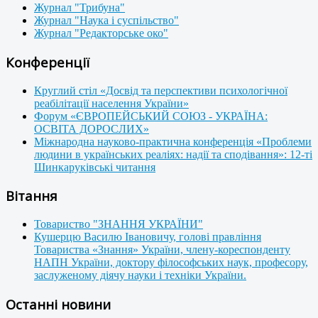
Журнал "Трибуна"
Журнал "Наука і суспільство"
Журнал "Редакторське око"
Конференції
Круглий стіл «Досвід та перспективи психологічної
реабілітації населення України»
Форум «ЄВРОПЕЙСЬКИЙ СОЮЗ - УКРАЇНА:
ОСВІТА ДОРОСЛИХ»
Міжнародна науково-практична конференція «Проблеми
людини в українських реаліях: надії та сподівання»: 12-ті
Шинкаруківські читання
Вітання
Товариство "ЗНАННЯ УКРАЇНИ"
Кушерцю Василю Івановичу, голові правління
Товариства «Знання» України, члену-кореспонденту
НАПН України, доктору філософських наук, професору,
заслуженому діячу науки і техніки України.
Останні новини