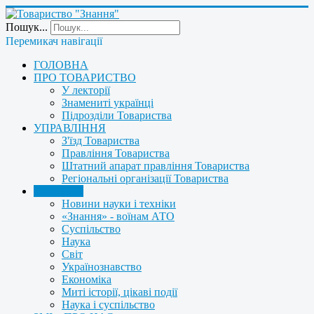
Пошук...
Перемикач навігації
ГОЛОВНА
ПРО ТОВАРИСТВО
У лекторії
Знамениті українці
Підрозділи Товариства
УПРАВЛІННЯ
З'їзд Товариства
Правління Товариства
Штатний апарат правління Товариства
Регіональні організації Товариства
НОВИНИ
Новини науки і техніки
«Знання» - воїнам АТО
Суспільство
Наука
Світ
Українознавство
Економіка
Миті історії, цікаві події
Наука і суспільство