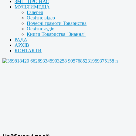
ЗМІ – ПРО НАС
МУЛЬТИМЕДІА
Галерея
Освітнє відео
Почесні грамоти Товариства
Освітнє аудіо
Книги Товариства "Знання"
РАДА
АРХІВ
КОНТАКТИ