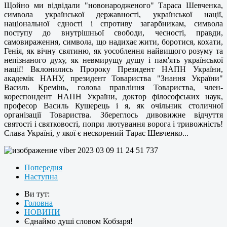
Щойно ми відвідали "новонародженого" Тараса Шевченка,
символа української державності, української нації,
національної єдності і спротиву загарбникам, символа
поступу до внутрішньої свободи, чесності, правди,
самовираження, символа, що надихає жити, боротися, кохати,
Генія, як вічну святиню, як уособлення найвищого розуму та
непізнаного духу, як невмирущу душу і пам'ять української
нації! Вклонились Пророку Президент НАПН України,
академік НАНУ, президент Товариства "Знання України"
Василь Кремінь, голова правління Товариства, член-
кореспондент НАПН України, доктор філософських наук,
професор Василь Кушерець і я, як очільник столичної
організації Товариства. Збереглось дивовижне відчуття
святості і святковості, попри лютування ворога і тривожність!
Слава Україні, у якої є нескорений Тарас Шевченко...
Попередня
Наступна
Ви тут:
Головна
НОВИНИ
Єднаймо душі словом Кобзаря!