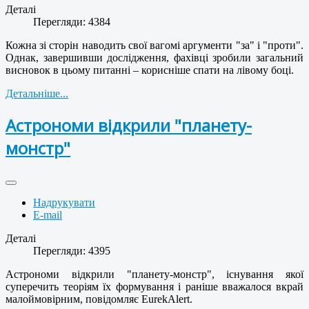
Деталі
Перегляди: 4384
Кожна зі сторін наводить свої вагомі аргументи "за" і "проти".
Однак, завершивши дослідження, фахівці зробили загальний
висновок в цьому питанні – корисніше спати на лівому боці.
Детальніше...
Астрономи відкрили "планету-
монстр"
Надрукувати
E-mail
Деталі
Перегляди: 4395
Астрономи відкрили "планету-монстр", існування якої
суперечить теоріям їх формування і раніше вважалося вкрай
малоймовірним, повідомляє EurekAlert.