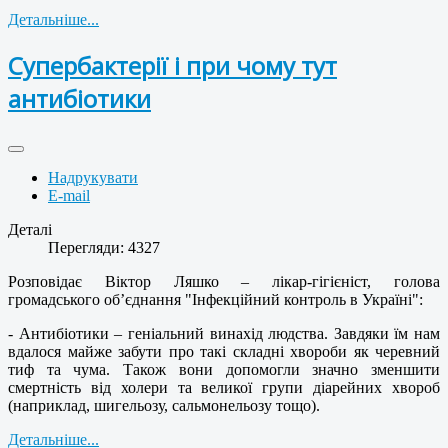
Детальніше...
Супербактерії і при чому тут
антибіотики
Надрукувати
E-mail
Деталі
Перегляди: 4327
Розповідає Віктор Ляшко – лікар-гігієніст, голова
громадського об’єднання "Інфекційний контроль в Україні":
- Антибіотики – геніальний винахід людства. Завдяки їм нам
вдалося майже забути про такі складні хвороби як черевний
тиф та чума. Також вони допомогли значно зменшити
смертність від холери та великої групи діарейних хвороб
(наприклад, шигельозу, сальмонельозу тощо).
Детальніше...