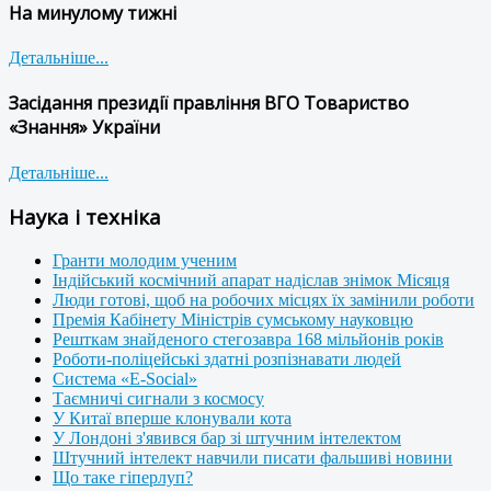
На минулому тижні
Детальніше...
Засідання президії правління ВГО Товариство
«Знання» України
Детальніше...
Наука і техніка
Гранти молодим ученим
Індійський космічний апарат надіслав знімок Місяця
Люди готові, щоб на робочих місцях їх замінили роботи
Премія Кабінету Міністрів сумському науковцю
Решткам знайденого стегозавра 168 мільйонів років
Роботи-поліцейські здатні розпізнавати людей
Система «E-Social»
Таємничі сигнали з космосу
У Китаї вперше клонували кота
У Лондоні з'явився бар зі штучним інтелектом
Штучний інтелект навчили писати фальшиві новини
Що таке гіперлуп?