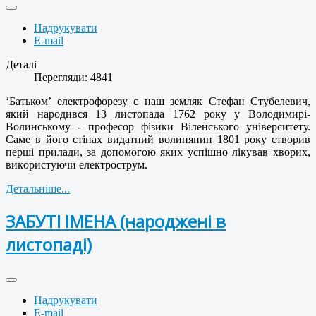
Надрукувати
E-mail
Деталі
Перегляди: 4841
‘Батьком’ електрофорезу є наш земляк Стефан Стубелевич,
який народився 13 листопада 1762 року у Володимирі-
Волинському - професор фізики Віленського університету.
Саме в його стінах видатний волинянин 1801 року створив
перші прилади, за допомогою яких успішно лікував хворих,
використуючи електрострум.
Детальніше...
ЗАБУТІ ІМЕНА (народжені в
листопаді)
Надрукувати
E-mail