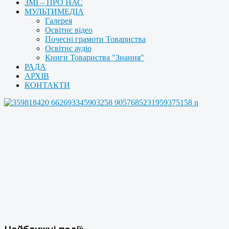
ЗМІ – ПРО НАС
МУЛЬТИМЕДІА
Галерея
Освітнє відео
Почесні грамоти Товариства
Освітнє аудіо
Книги Товариства "Знання"
РАДА
АРХІВ
КОНТАКТИ