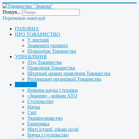
Пошук...
Перемикач навігації
ГОЛОВНА
ПРО ТОВАРИСТВО
У лекторії
Знамениті українці
Підрозділи Товариства
УПРАВЛІННЯ
З'їзд Товариства
Правління Товариства
Штатний апарат правління Товариства
Регіональні організації Товариства
НОВИНИ
Новини науки і техніки
«Знання» - воїнам АТО
Суспільство
Наука
Світ
Українознавство
Економіка
Миті історії, цікаві події
Наука і суспільство