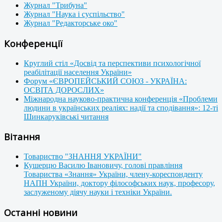
Журнал "Трибуна"
Журнал "Наука і суспільство"
Журнал "Редакторське око"
Конференції
Круглий стіл «Досвід та перспективи психологічної
реабілітації населення України»
Форум «ЄВРОПЕЙСЬКИЙ СОЮЗ - УКРАЇНА:
ОСВІТА ДОРОСЛИХ»
Міжнародна науково-практична конференція «Проблеми
людини в українських реаліях: надії та сподівання»: 12-ті
Шинкаруківські читання
Вітання
Товариство "ЗНАННЯ УКРАЇНИ"
Кушерцю Василю Івановичу, голові правління
Товариства «Знання» України, члену-кореспонденту
НАПН України, доктору філософських наук, професору,
заслуженому діячу науки і техніки України.
Останні новини