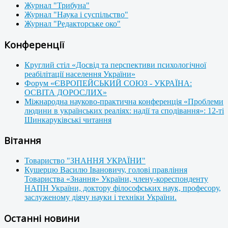
Журнал "Трибуна"
Журнал "Наука і суспільство"
Журнал "Редакторське око"
Конференції
Круглий стіл «Досвід та перспективи психологічної
реабілітації населення України»
Форум «ЄВРОПЕЙСЬКИЙ СОЮЗ - УКРАЇНА:
ОСВІТА ДОРОСЛИХ»
Міжнародна науково-практична конференція «Проблеми
людини в українських реаліях: надії та сподівання»: 12-ті
Шинкаруківські читання
Вітання
Товариство "ЗНАННЯ УКРАЇНИ"
Кушерцю Василю Івановичу, голові правління
Товариства «Знання» України, члену-кореспонденту
НАПН України, доктору філософських наук, професору,
заслуженому діячу науки і техніки України.
Останні новини