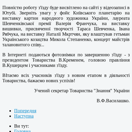
Повністю роботу з'їзду буде висвітлено на сайті у відеозаписі в
Ютубі. Зверніть увагу у фойє Київського планетарію на
виставку картин народного художника України, лауреата
Шевченківської премії Валерія Франчука, на виставку
вишивки, присвяченої творчості Тараса Шевченка, Івана
Рябчука, на виставку Наталії Мкртчян, яку влаштував гетьман
Українського козацтва Микола Степаненко, концерт майстрів
талановитого співу...
В Інтернеті подаються фотознімки по завершенню з'їзду - з
президентом Товариства В.Кременем, головою правління
В.Кушерцем і учасниками з'їзду.
ВІтаємо всіх учасників з'їзду з новим етапом в діяльності
Товариства, бажаємо нових успіхів!
Учений секретар Товариства "Знання" України
В.Ф.Василашко.
Попередня
Наступна
Ви тут:
Головна