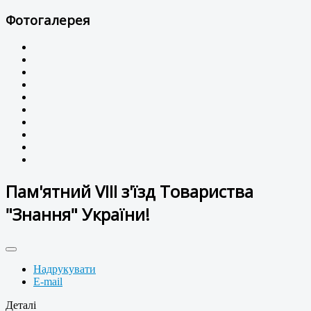
Фотогалерея
Пам'ятний VІІІ з'їзд Товариства
"Знання" України!
Надрукувати
E-mail
Деталі