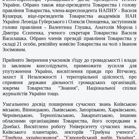
України. Обрано також віце-президента Товариства і голову
правління Товариства, члена-кореспондента НАПНУ - Василя
Кушерця, віце-президентів Товариства академіків НАН
України Леоніда Губерського і Олексія Онищенка, заступників
голови правління - Валентина Глушка, Анатолія Мороза і
Дмитра Єсипенка, ученого секретаря Товариства Василя
Василашка. Обрано членів президії правління Товариства у
складі 21 особи, ревізійну комісію Товариства на чолі з Іваном
Зосімовим.
Прийнято Звернення учасників з'їзду до громадськості і влади
із закликом консолідувати, примножити зусилля для
упутужнення України, висвітлення правди про Вітчизну,
захист її Незалежності і територіальної цілісності, про
сприяння держави діяльності громадських організацій,
зокрема Товариства "Знання", Національної спілки
журналістів України тощо.
Узагальнено досвід поширення сучасних знань Київською
міською, Вінницькою, Львівською, Запорізькою, Харківською,
Чернівецькою, Тернопільською, Закарпатською, іншими
обласними організаціями Товариства, його осередками в
Донбасі. Висвітлено роботу Університету сучасних знань,
Київського планетарію, лекторіїв "Трибуна ученого",
"Трибуна українознавця", "Європейський вибір України",