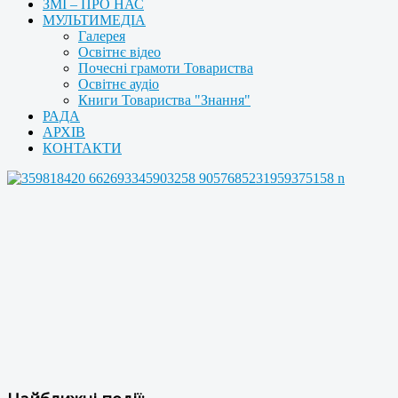
ЗМІ – ПРО НАС
МУЛЬТИМЕДІА
Галерея
Освітнє відео
Почесні грамоти Товариства
Освітнє аудіо
Книги Товариства "Знання"
РАДА
АРХІВ
КОНТАКТИ