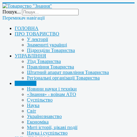
Пошук...
Перемикач навігації
ГОЛОВНА
ПРО ТОВАРИСТВО
У лекторії
Знамениті українці
Підрозділи Товариства
УПРАВЛІННЯ
З'їзд Товариства
Правління Товариства
Штатний апарат правління Товариства
Регіональні організації Товариства
НОВИНИ
Новини науки і техніки
«Знання» - воїнам АТО
Суспільство
Наука
Світ
Українознавство
Економіка
Миті історії, цікаві події
Наука і суспільство