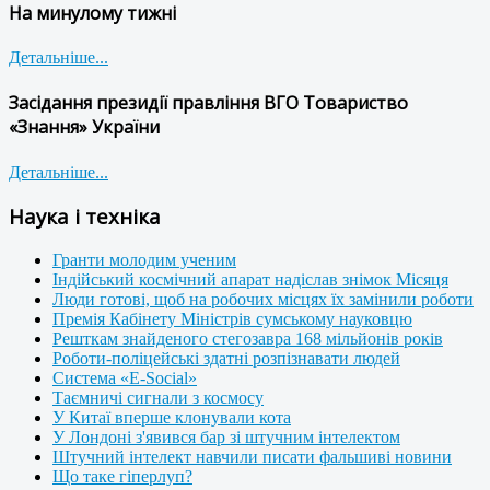
На минулому тижні
Детальніше...
Засідання президії правління ВГО Товариство
«Знання» України
Детальніше...
Наука і техніка
Гранти молодим ученим
Індійський космічний апарат надіслав знімок Місяця
Люди готові, щоб на робочих місцях їх замінили роботи
Премія Кабінету Міністрів сумському науковцю
Решткам знайденого стегозавра 168 мільйонів років
Роботи-поліцейські здатні розпізнавати людей
Система «E-Social»
Таємничі сигнали з космосу
У Китаї вперше клонували кота
У Лондоні з'явився бар зі штучним інтелектом
Штучний інтелект навчили писати фальшиві новини
Що таке гіперлуп?