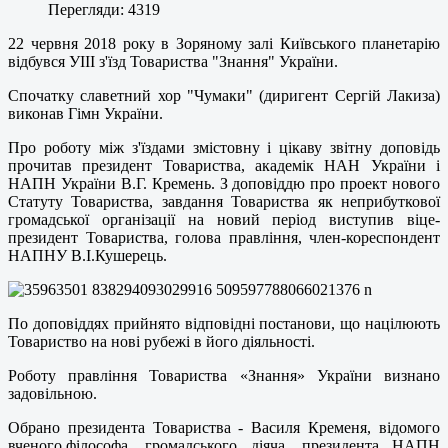
Перегляди: 4319
22 червня 2018 року в Зоряному залі Київського планетарію
відбувся УІІІ з'їзд Товариства "Знання" України.
Спочатку славетний хор "Чумаки" (диригент Сергій Лакиза)
виконав Гімн України.
Про роботу між з'їздами змістовну і цікаву звітну доповідь
прочитав президент Товариства, академік НАН України і
НАПН України В.Г. Кремень. З доповіддю про проект нового
Статуту Товариства, завдання Товариства як неприбуткової
громадської організації на новий період виступив віце-
президент Товариства, голова правління, член-кореспондент
НАПНУ В.І.Кушерець.
По доповіддях прийнято відповідні постанови, що націлюють
Товариство на нові рубежі в його діяльності.
Роботу правління Товариства «Знання» України визнано
задовільною.
Обрано президента Товариства - Василя Кременя, відомого
вченого,філософа, громадського діяча, президента НАПН