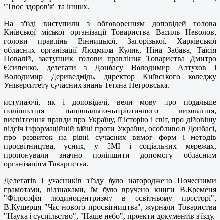
"Твоє здоров'я" та інших.
На з'їзді виступили з обговоренням доповідей голова
Київської міської організації Товариства Василь Неволов,
голови правлінь Вінницької, Запорізької, Харківської
обласних організації Людмила Кулик, Ніна Забава, Таїсія
Повалій, заступник голови правління Товариства Дмитро
Єсипенко, делегати з Донбасу Володимир Алтухов і
Володимир Дериведмідь, директор Київського коледжу
Університету сучасних знань Тетяна Петровська.
иступаючі, як і доповідачі, вели мову про подальше
поліпшення національно-патріотичного виховання,
висвітлення правди про Україну, її історію і світ, про дійовішу
відсіч інформаційній війні проти України, особливо в Донбасі,
про розвиток на рівні сучасних вимог форм і методів
просвітництва, усних, у ЗМІ і соціальних мережах,
пропонували значно поліпшити допомогу обласним
організаціям Товариства.
Делегатів і учасників з'їзду було нагороджено Почесними
грамотами, відзнаками, їм було вручено книги В.Кременя
"Філософія людиноцентризму в освітньому просторі",
В.Кушерця "Час нового просвітництва", журнали Товариства
"Наука і суспільство", "Наше небо", проекти документів з'їзду.