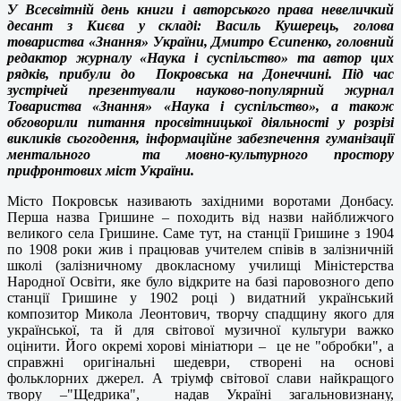
У Всесвітній день книги і авторського права невеличкий
десант з Києва у складі: Василь Кушерець, голова
товариства «Знання» України, Дмитро Єсипенко, головний
редактор журналу «Наука і суспільство» та автор цих
рядків, прибули до Покровська на Донеччині. Під час
зустрічей презентували науково-популярний журнал
Товариства «Знання» «Наука і суспільство», а також
обговорили питання просвітницької діяльності у розрізі
викликів сьогодення, інформаційне забезпечення гуманізації
ментального та мовно-культурного простору
прифронтових міст України.
Місто Покровськ називають західними воротами Донбасу.
Перша назва Гришине – походить від назви найближчого
великого села Гришине. Саме тут, на станції Гришине з 1904
по 1908 роки жив і працював учителем співів в залізничній
школі (залізничному двокласному училищі Міністерства
Народної Освіти, яке було відкрите на базі паровозного депо
станції Гришине у 1902 році ) видатний український
композитор Микола Леонтович, творчу спадщину якого для
української, та й для світової музичної культури важко
оцінити. Його окремі хорові мініатюри – це не "обробки", а
справжні оригінальні шедеври, створені на основі
фольклорних джерел. А тріумф світової слави найкращого
твору –"Щедрика", надав Україні загальновизнану,