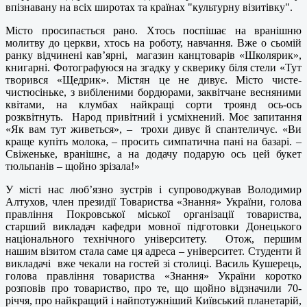
впізнавану на всіх широтах та країнах "культурну візитівку".
Місто просипається рано. Хтось поспішає на вранішню
молитву до церкви, хтось на роботу, навчання. Вже о сьомій
ранку відчинені кав’ярні, магазин канцтоварів «Школярик»,
книгарні. Фотографуюся на згадку у скверику біля стели «Тут
творився «Щедрик». Містян це не дивує. Місто чисте-
чистюсіньке, з вибіленими бордюрами, заквітчане весняними
квітами, на клумбах найкращі сорти троянд ось-ось
розквітнуть. Народ привітний і усміхнений. Моє запитання
«Як вам тут живеться», – трохи дивує й спантеличує. «Ви
краще купіть молока, – просить симпатична пані на базарі. –
Свіженьке, вранішнє, а на додачу подарую ось цей букет
тюльпанів – щойно зрізала!»
У місті нас люб’язно зустрів і супроводжував Володимир
Алтухов, член президії Товариства «Знання» України, голова
правління Покровської міської організації товариства,
старший викладач кафедри мовної підготовки Донецького
національного технічного університету. Отож, першим
нашим візитом стала саме ця адреса – університет. Студенти й
викладачі вже чекали на гостей зі столиці. Василь Кушерець,
голова правління товариства «Знання» України коротко
розповів про товариство, про те, що щойно відзначили 70-
річчя, про найкращий і найпотужніший Київський планетарій,