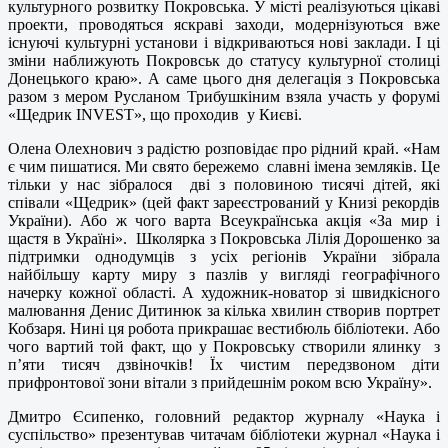
культурного розвитку Покровська. У місті реалізуються цікаві
проекти, проводяться яскраві заходи, модернізуються вже
існуючі культурні установи і відкриваються нові заклади. І ці
зміни наближують Покровськ до статусу культурної столиці
Донецького краю». А саме цього дня делегація з Покровська
разом з мером Русланом Трибушкіним взяла участь у форумі
«Щедрик INVEST», що проходив у Києві.
Олена Олехнович з радістю розповідає про рідний край. «Нам
є чим пишатися. Ми свято бережемо славні імена земляків. Це
тільки у нас зібралося дві з половиною тисячі дітей, які
співали «Щедрик» (цей факт зареєстрований у Книзі рекордів
України). Або ж чого варта Всеукраїнська акція «За мир і
щастя в Україні». Школярка з Покровська Лілія Дорошенко за
підтримки однодумців з усіх регіонів України зібрала
найбільшу карту миру з пазлів у вигляді географічного
начерку кожної області. А художник-новатор зі швидкісного
малювання Денис Дитинюк за кілька хвилин створив портрет
Кобзаря. Нині ця робота прикрашає вестибюль бібліотеки. Або
чого вартий той факт, що у Покровську створили ялинку з
п’яти тисяч дзвіночків! Їх чистим передзвоном діти
прифронтової зони вітали з прийдешнім роком всю Україну».
Дмитро Єсипенко, головний редактор журналу «Наука і
суспільство» презентував читачам бібліотеки журнал «Наука і