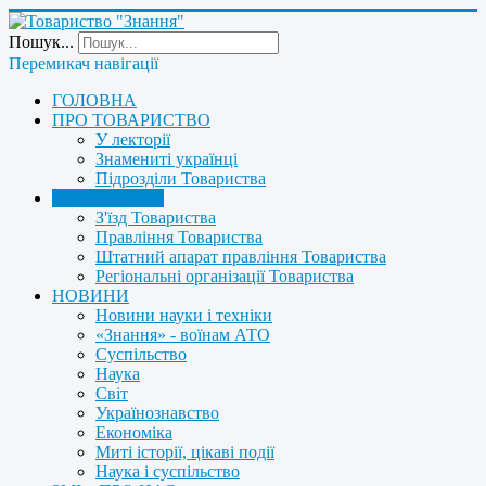
Пошук...
Перемикач навігації
ГОЛОВНА
ПРО ТОВАРИСТВО
У лекторії
Знамениті українці
Підрозділи Товариства
УПРАВЛІННЯ
З'їзд Товариства
Правління Товариства
Штатний апарат правління Товариства
Регіональні організації Товариства
НОВИНИ
Новини науки і техніки
«Знання» - воїнам АТО
Суспільство
Наука
Світ
Українознавство
Економіка
Миті історії, цікаві події
Наука і суспільство