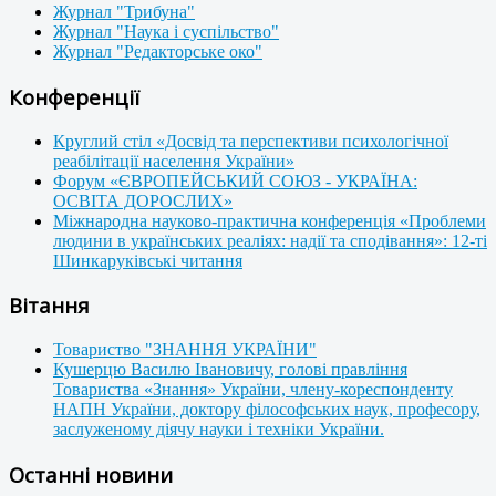
Журнал "Трибуна"
Журнал "Наука і суспільство"
Журнал "Редакторське око"
Конференції
Круглий стіл «Досвід та перспективи психологічної
реабілітації населення України»
Форум «ЄВРОПЕЙСЬКИЙ СОЮЗ - УКРАЇНА:
ОСВІТА ДОРОСЛИХ»
Міжнародна науково-практична конференція «Проблеми
людини в українських реаліях: надії та сподівання»: 12-ті
Шинкаруківські читання
Вітання
Товариство "ЗНАННЯ УКРАЇНИ"
Кушерцю Василю Івановичу, голові правління
Товариства «Знання» України, члену-кореспонденту
НАПН України, доктору філософських наук, професору,
заслуженому діячу науки і техніки України.
Останні новини