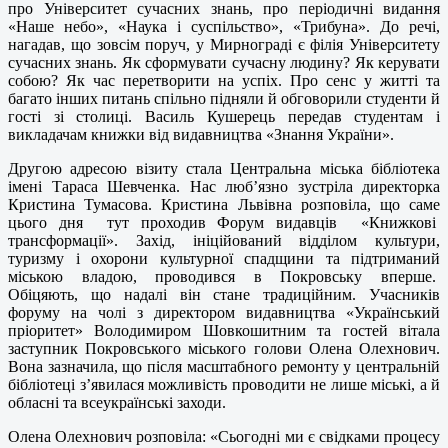
про Університет сучасних знань, про періодичні видання
«Наше небо», «Наука і суспільство», «Трибуна». До речі,
нагадав, що зовсім поруч, у Мирнограді є філія Університету
сучасних знань. Як сформувати сучасну людину? Як керувати
собою? Як час перетворити на успіх. Про сенс у житті та
багато інших питань спільно підняли й обговорили студенти й
гості зі столиці. Василь Кушерець передав студентам і
викладачам книжки від видавництва «Знання України».
Другою адресою візиту стала Центральна міська бібліотека
імені Тараса Шевченка. Нас люб’язно зустріла директорка
Кристина Тумасова. Кристина Львівна розповіла, що саме
цього дня тут проходив Форум видавців «Книжкові
трансформації». Захід, ініційований відділом культури,
туризму і охорони культурної спадщини та підтриманий
міською владою, проводився в Покровську вперше.
Обіцяють, що надалі він стане традиційним. Учасників
форуму на чолі з директором видавництва «Український
пріоритет» Володимиром Шовкошитним та гостей вітала
заступник Покровського міського голови Олена Олехнович.
Вона зазначила, що після масштабного ремонту у центральній
бібліотеці з’явилася можливість проводити не лише міські, а й
обласні та всеукраїнські заходи.
Олена Олехнович розповіла: «Сьогодні ми є свідками процесу