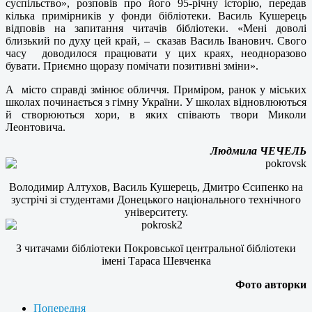
суспільство», розповів про його 95-річну історію, передав
кілька примірників у фонди бібліотеки. Василь Кушерець
відповів на запитання читачів бібліотеки. «Мені доволі
близький по духу цей край, – сказав Василь Іванович. Свого
часу доводилося працювати у цих краях, неодноразово
бувати. Приємно щоразу помічати позитивні зміни».
А місто справді змінює обличчя. Приміром, ранок у міських
школах починається з гімну України. У школах відновлюються
й створюються хори, в яких співають твори Миколи
Леонтовича.
Людмила ЧЕЧЕЛЬ
Володимир Алтухов, Василь Кушерець, Дмитро Єсипенко на
зустрічі зі студентами Донецького національного технічного
університету.
З читачами бібліотеки Покровської центральної бібліотеки
імені Тараса Шевченка
Фото авторки
Попередня