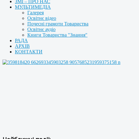
ЗМІ – ПРО НАС
МУЛЬТИМЕДІА
Галерея
Освітнє відео
Почесні грамоти Товариства
Освітнє аудіо
Книги Товариства "Знання"
РАДА
АРХІВ
КОНТАКТИ