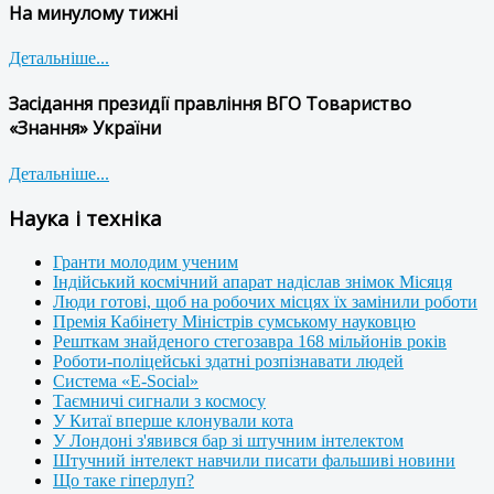
На минулому тижні
Детальніше...
Засідання президії правління ВГО Товариство
«Знання» України
Детальніше...
Наука і техніка
Гранти молодим ученим
Індійський космічний апарат надіслав знімок Місяця
Люди готові, щоб на робочих місцях їх замінили роботи
Премія Кабінету Міністрів сумському науковцю
Решткам знайденого стегозавра 168 мільйонів років
Роботи-поліцейські здатні розпізнавати людей
Система «E-Social»
Таємничі сигнали з космосу
У Китаї вперше клонували кота
У Лондоні з'явився бар зі штучним інтелектом
Штучний інтелект навчили писати фальшиві новини
Що таке гіперлуп?