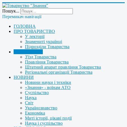
Пошук...
Перемикач навігації
ГОЛОВНА
ПРО ТОВАРИСТВО
У лекторії
Знамениті українці
Підрозділи Товариства
УПРАВЛІННЯ
З'їзд Товариства
Правління Товариства
Штатний апарат правління Товариства
Регіональні організації Товариства
НОВИНИ
Новини науки і техніки
«Знання» - воїнам АТО
Суспільство
Наука
Світ
Українознавство
Економіка
Миті історії, цікаві події
Наука і суспільство