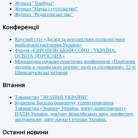
Журнал "Трибуна"
Журнал "Наука і суспільство"
Журнал "Редакторське око"
Конференції
Круглий стіл «Досвід та перспективи психологічної
реабілітації населення України»
Форум «ЄВРОПЕЙСЬКИЙ СОЮЗ - УКРАЇНА:
ОСВІТА ДОРОСЛИХ»
Міжнародна науково-практична конференція «Проблеми
людини в українських реаліях: надії та сподівання»: 12-ті
Шинкаруківські читання
Вітання
Товариство "ЗНАННЯ УКРАЇНИ"
Кушерцю Василю Івановичу, голові правління
Товариства «Знання» України, члену-кореспонденту
НАПН України, доктору філософських наук, професору,
заслуженому діячу науки і техніки України.
Останні новини