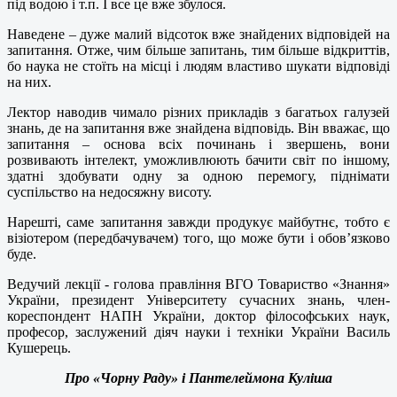
під водою і т.п. І все це вже збулося.
Наведене – дуже малий відсоток вже знайдених відповідей на
запитання. Отже, чим більше запитань, тим більше відкриттів,
бо наука не стоїть на місці і людям властиво шукати відповіді
на них.
Лектор наводив чимало різних прикладів з багатьох галузей
знань, де на запитання вже знайдена відповідь. Він вважає, що
запитання – основа всіх починань і звершень, вони
розвивають інтелект, уможливлюють бачити світ по іншому,
здатні здобувати одну за одною перемогу, піднімати
суспільство на недосяжну висоту.
Нарешті, саме запитання завжди продукує майбутнє, тобто є
візіотером (передбачувачем) того, що може бути і обов’язково
буде.
Ведучий лекції - голова правління ВГО Товариство «Знання»
України, президент Університету сучасних знань, член-
кореспондент НАПН України, доктор філософських наук,
професор, заслужений діяч науки і техніки України Василь
Кушерець.
Про «Чорну Раду» і Пантелеймона Куліша