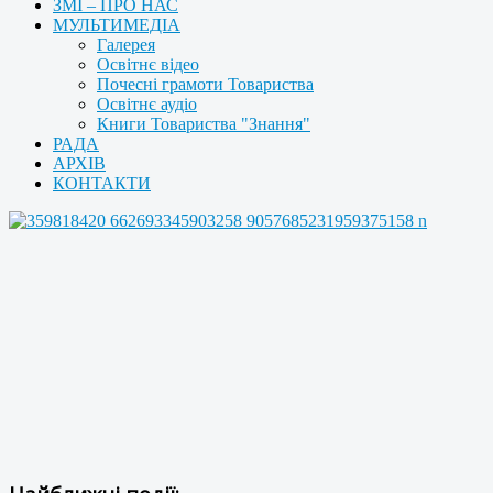
ЗМІ – ПРО НАС
МУЛЬТИМЕДІА
Галерея
Освітнє відео
Почесні грамоти Товариства
Освітнє аудіо
Книги Товариства "Знання"
РАДА
АРХІВ
КОНТАКТИ