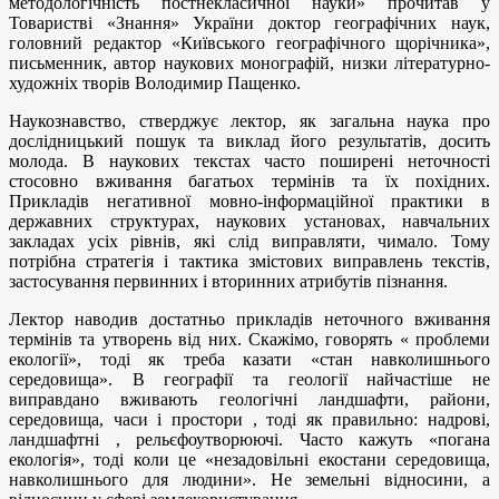
методологічність постнекласичної науки» прочитав у
Товаристві «Знання» України доктор географічних наук,
головний редактор «Київського географічного щорічника»,
письменник, автор наукових монографій, низки літературно-
художніх творів Володимир Пащенко.
Наукознавство, стверджує лектор, як загальна наука про
дослідницький пошук та виклад його результатів, досить
молода. В наукових текстах часто поширені неточності
стосовно вживання багатьох термінів та їх похідних.
Прикладів негативної мовно-інформаційної практики в
державних структурах, наукових установах, навчальних
закладах усіх рівнів, які слід виправляти, чимало. Тому
потрібна стратегія і тактика змістових виправлень текстів,
застосування первинних і вторинних атрибутів пізнання.
Лектор наводив достатньо прикладів неточного вживання
термінів та утворень від них. Скажімо, говорять « проблеми
екології», тоді як треба казати «стан навколишнього
середовища». В географії та геології найчастіше не
виправдано вживають геологічні ландшафти, райони,
середовища, часи і простори , тоді як правильно: надрові,
ландшафтні , рельєфоутворюючі. Часто кажуть «погана
екологія», тоді коли це «незадовільні екостани середовища,
навколишнього для людини». Не земельні відносини, а