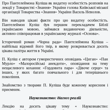
Про Пантелеймона Куліша як видатну особистість розповів на
лекції у Товаристві «Знання» України голова Київської міської
організації Товариства «Знання» України Василь Неволов.
Він наводив цікаві факти про цю видатну особистість.
Пантелеймон Куліш був першим перекладачем Біблії
українською мовою, займався видавничою діяльністю,
активно співпрацював в українському журналі «Основа».
Історичний роман «Чорна рада» Пантелеймона Куліша –
найбільш відомий його твір, в якому розкривається досить
цікава палітра життя в Україні.
П. Куліш є автором гумористичних оповідань «Циган» «Пан
Мурло» «Малоросійські анекдоти», оповідання на тему
нещасливого кохання: «Гордовита пара» «Дівоче серце» та
інших, у яких багато повчального і для теперішнього
покоління.
Знайомство з творами П. Куліша буде кожному корисним і
приємним.
Наукознавство: діагноз реалій
Лекцію на досить цікаву тему « Наукознавство: