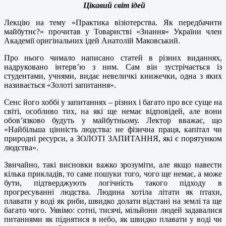
Цікавий світ ідей
Лекцію на тему «Практика візіотерства. Як передбачити
майбутнє?» прочитав у Товаристві «Знання» України член
Академії оригінальних ідей Анатолій Маковський.
Про нього чимало написано статей в різних виданнях,
надруковано інтерв’ю з ним. Сам він зустрічається із
студентами, учнями, видає невеличкі книжечки, одна з яких
називається «Золоті запитання».
Сенс його хоббі у запитаннях – різних і багато про все суще на
світі, особливо тих, на які ще немає відповідей, але вони
обов’язково будуть у майбутньому. Лектор вважає, що
«Найбільша цінність людства: не фізична праця, капітал чи
природні ресурси, а ЗОЛОТІ ЗАПИТАННЯ, які є порятунком
людства».
Звичайно, такі висновки важко зрозуміти, але якщо навести
кілька прикладів, то саме пошуки того, чого ще немає, а може
бути, підтверджують логічність такого підходу в
прогресуванні людства. Людина хотіла літати як птахи,
плавати у воді як риби, швидко долати відстані на землі та ще
багато чого. Уявімо: сотні, тисячі, мільйони людей задавалися
питаннями як піднятися в небо, як швидко плавати у воді чи