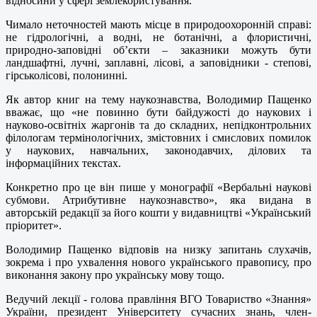
відносини у сфері землекористування.
Чимало неточностей мають місце в природоохоронній справі:
не гідрологічні, а водні, не ботанічні, а флористичні,
природно-заповідні об’єкти – заказники можуть бути
ландшафтні, лучні, заплавні, лісові, а заповідники - степові,
гірськолісові, полонинні.
Як автор книг на тему наукознавства, Володимир Пащенко
вважає, що «не повинно бути байдужості до наукових і
науково-освітніх жаргонів та до складних, непідконтрольних
філологам термінологічних, змістовних і смислових помилок
у наукових, навчальних, законодавчих, ділових та
інформаційних текстах.
Конкретно про це він пише у монографії «Вербальні наукові
субмови. Атрибутивне наукознавство», яка видана в
авторській редакції за його кошти у видавництві «Український
пріоритет».
Володимир Пащенко відповів на низку запитань слухачів,
зокрема і про ухвалення нового українського правопису, про
виконання закону про українську мову тощо.
Ведучий лекції - голова правління ВГО Товариство «Знання»
України, президент Університету сучасних знань, член-