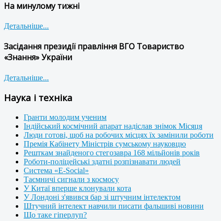
На минулому тижні
Детальніше...
Засідання президії правління ВГО Товариство
«Знання» України
Детальніше...
Наука і техніка
Гранти молодим ученим
Індійський космічний апарат надіслав знімок Місяця
Люди готові, щоб на робочих місцях їх замінили роботи
Премія Кабінету Міністрів сумському науковцю
Решткам знайденого стегозавра 168 мільйонів років
Роботи-поліцейські здатні розпізнавати людей
Система «E-Social»
Таємничі сигнали з космосу
У Китаї вперше клонували кота
У Лондоні з'явився бар зі штучним інтелектом
Штучний інтелект навчили писати фальшиві новини
Що таке гіперлуп?