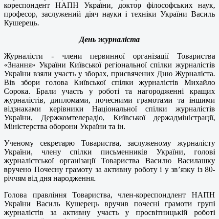
кореспондент НАПН України, доктор філософських наук,
професор, заслужений діяч науки і техніки України Василь
Кушерець.
День журналіста
Журналісти - члени первинної організації Товариства
«Знання» України Київської регіональної спілки журналістів
України взяли участь у зборах, присвячених Дню Журналіста.
Вів збори голова Київської спілки журналістів Михайло
Сорока. Брали участь у роботі та нагородженні кращих
журналістів, дипломами, почесними грамотами та іншими
відзнаками керівники Національної спілки журналістів
України, Держкомтелерадіо, Київської держадміністрації,
Міністерства оборони України та ін.
Ученому секретарю Товариства, заслуженому журналісту
України, члену спілки письменників України, голові
журналістської організації Товариства Василю Василашку
вручено Почесну грамоту за активну роботу і у зв’язку із 80-
річчям від дня народження.
Голова правління Товариства, член-кореспондлент НАПН
України Василь Кушерець вручив почесні грамоти групі
журналістів за активну участь у просвітницькій роботі