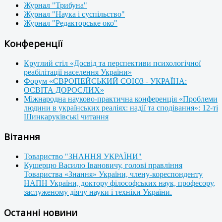
Журнал "Трибуна"
Журнал "Наука і суспільство"
Журнал "Редакторське око"
Конференції
Круглий стіл «Досвід та перспективи психологічної
реабілітації населення України»
Форум «ЄВРОПЕЙСЬКИЙ СОЮЗ - УКРАЇНА:
ОСВІТА ДОРОСЛИХ»
Міжнародна науково-практична конференція «Проблеми
людини в українських реаліях: надії та сподівання»: 12-ті
Шинкаруківські читання
Вітання
Товариство "ЗНАННЯ УКРАЇНИ"
Кушерцю Василю Івановичу, голові правління
Товариства «Знання» України, члену-кореспонденту
НАПН України, доктору філософських наук, професору,
заслуженому діячу науки і техніки України.
Останні новини