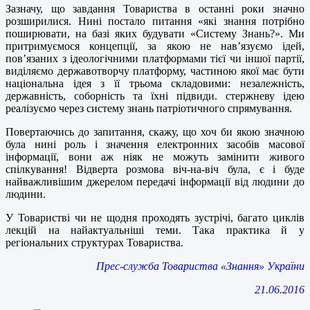
Зазначу, що завдання Товариства в останні роки значно
розширилися. Нині постало питання «які знання потрібно
поширювати, на базі яких будувати «Систему Знань?». Ми
притримуємося концепції, за якою не нав’язуємо ідей,
пов’язаних з ідеологічними платформами тієї чи іншої партії,
виділяємо державотворчу платформу, частиною якої має бути
національна ідея з її трьома складовими: незалежність,
державність, соборність та їхні підвиди. стержневу ідею
реалізуємо через систему знань патріотичного спрямування.
Повертаючись до запитання, скажу, що хоч би якою значною
була нині роль і значення електронних засобів масової
інформації, вони аж ніяк не можуть замінити живого
спілкування! Відверта розмова віч-на-віч була, є і буде
найважливішим джерелом передачі інформації від людини до
людини.
У Товаристві чи не щодня проходять зустрічі, багато циклів
лекцій на найактуальніші теми. Така практика й у
регіональних структурах Товариства.
Прес-служба Товариства «Знання» України
21.06.2016