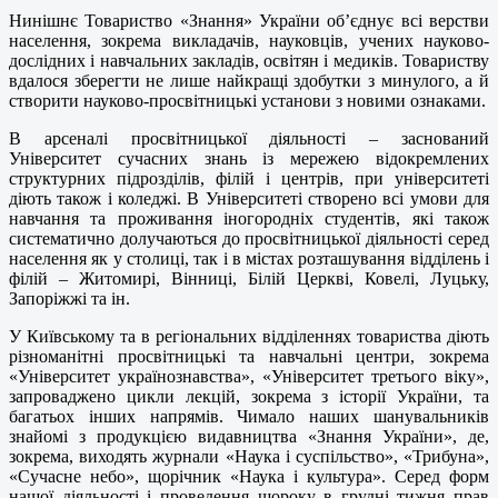
Нинішнє Товариство «Знання» України об’єднує всі верстви
населення, зокрема викладачів, науковців, учених науково-
дослідних і навчальних закладів, освітян і медиків. Товариству
вдалося зберегти не лише найкращі здобутки з минулого, а й
створити науково-просвітницькі установи з новими ознаками.
В арсеналі просвітницької діяльності – заснований
Університет сучасних знань із мережею відокремлених
структурних підрозділів, філій і центрів, при університеті
діють також і коледжі. В Університеті створено всі умови для
навчання та проживання іногородніх студентів, які також
систематично долучаються до просвітницької діяльності серед
населення як у столиці, так і в містах розташування відділень і
філій – Житомирі, Вінниці, Білій Церкві, Ковелі, Луцьку,
Запоріжжі та ін.
У Київському та в регіональних відділеннях товариства діють
різноманітні просвітницькі та навчальні центри, зокрема
«Університет українознавства», «Університет третього віку»,
запроваджено цикли лекцій, зокрема з історії України, та
багатьох інших напрямів. Чимало наших шанувальників
знайомі з продукцією видавництва «Знання України», де,
зокрема, виходять журнали «Наука і суспільство», «Трибуна»,
«Сучасне небо», щорічник «Наука і культура». Серед форм
нашої діяльності і проведення щороку в грудні тижня прав