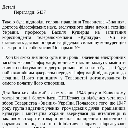
Деталі
Перегляди: 6437
Такою була відповідь голови правління Товариства «Знання»,
доктора філософських наук, заслуженого діяча науки і техніки
України, професора Василя Кушерця на запитання
кореспондента телерадіокомпанії «Культура». «Чи не
становлять для вашої організації дедалі сильнішу конкуренцію
електронні засоби масової інформації?»
- Хоч би якою значною була нині роль і значення електронних
засобів масової інформації, вони аж ніяк не можуть замінити
живого спілкування: відверта розмова віч-на-віч була, є і буде
найважливішим джерелом передачі інформації від людини до
людини. Цього принципу у Товаристві дотримувалися із
самого початку його створення.
Для багатьох відомий факт: у січні 1948 року в Київському
театрі опери і балету імені Т.Г.Шевченка відбулися установчі
збори Товариства «Знання» України. Почалося з того, що 1947
року група видатних учених, громадських діячів, працівників
культури і мистецтва України звернулася до інтелігенції із
закликом створити товариство для поширення політичних і
наукових знань, на цю ініціативу відразу відреагували