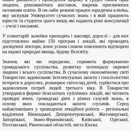
людини, різноманітних виставок, зокрема присвячених
питанням освіти. В он-лайн режимі працює юридична клініка,
яку заснував Університет сучасних знань і в якій працюють
юристи та студенти цього вишу, які надають різні консультації
– учсні і письмові.
У планетарій залюбки приходять і школярі, дорослі – для них
підготовлено майже 150 програм і лекцій, які проводять
досвідчені лектори, вони усним словом пояснюють відтворені
на екрані природні явища, будову Всесвіту.
Знання, які ми передаємо, сприяють формуванню
громадського суспільства, розвитку потенціалу окремої
людини і всього суспільства. В сучасному економічному світі
Товариство задовольняє інтелектуальні запити і гносеологічні
інтереси в дорослих, розширює світогляд дітей, турбується про
задоволення потреб людей третього віку. В Товаристві
утвердився формат безплатних публічних лекцій, які читають
провідні вчені, громадські діячі з різних галузей знань, в
основу яких покладаються запити слухачів. Серед
найактивніших у проведенні лекційної роботи – регіональні
відділення Вінницької, Дніпропетровської, Житомирської,
Запорізької, Івано-Франківської, Київської, Одеської,
Полтавської, Рівненської областей, міста Києва.