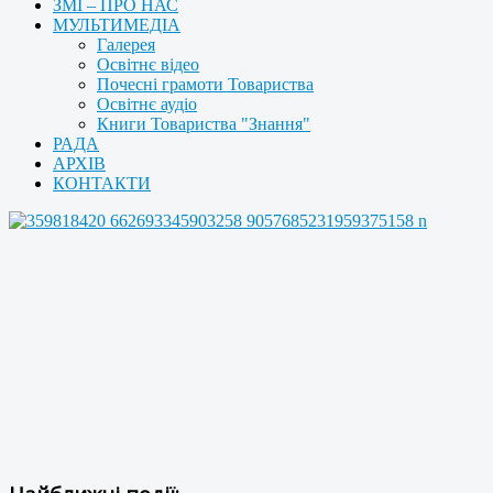
ЗМІ – ПРО НАС
МУЛЬТИМЕДІА
Галерея
Освітнє відео
Почесні грамоти Товариства
Освітнє аудіо
Книги Товариства "Знання"
РАДА
АРХІВ
КОНТАКТИ