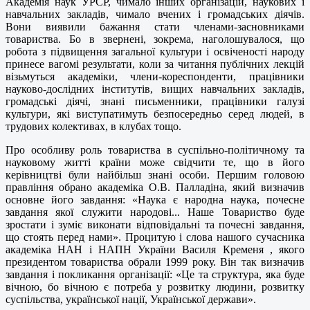
Академія наук УРСР, чимало інших організацій, наукових і
навчальних закладів, чимало вчених і громадських діячів.
Вони виявили бажання стати членами-засновниками
товариства. Бо в звернені, зокрема, наголошувалося, що
робота з підвищення загальної культури і освіченості народу
принесе вагомі результати, коли за читання публічних лекцій
візьмуться академіки, члени-кореспонденти, працівники
науково-дослідних інститутів, вищих навчальних закладів,
громадські діячі, знані письменники, працівники галузі
культури, які виступатимуть безпосередньо серед людей, в
трудових колективах, в клубах тощо.
Про особливу роль товариства в суспільно-політичному та
науковому житті країни може свідчити те, що в його
керівництві були найбільш знані особи. Першим головою
правління обрано академіка О.В. Палладіна, який визначив
основне його завдання: «Наука є народна наука, почесне
завдання якої служити народові... Наше Товариство буде
зростати і зуміє виконати відповідальні та почесні завдання,
що стоять перед нами». Процитую і слова нашого сучасника
академіка НАН і НАПН України Василя Кременя , якого
президентом товариства обрали 1999 року. Він так визначив
завдання і покликання організації: «Це та структура, яка буде
вічною, бо вічною є потреба у розвитку людини, розвитку
суспільства, української нації, Української держави».