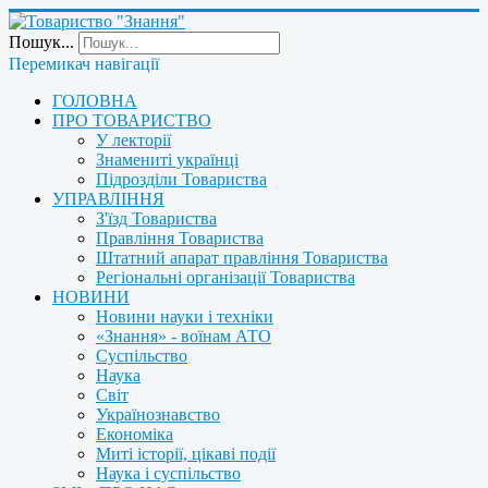
Пошук...
Перемикач навігації
ГОЛОВНА
ПРО ТОВАРИСТВО
У лекторії
Знамениті українці
Підрозділи Товариства
УПРАВЛІННЯ
З'їзд Товариства
Правління Товариства
Штатний апарат правління Товариства
Регіональні організації Товариства
НОВИНИ
Новини науки і техніки
«Знання» - воїнам АТО
Суспільство
Наука
Світ
Українознавство
Економіка
Миті історії, цікаві події
Наука і суспільство