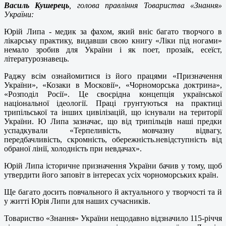
Василь Кушерець
, голова правління Товариства «Знання»
України:
Юрій Липа - медик за фахом, який вніс багато творчого в
лікарську практику, видавши свою книгу «Ліки під ногами»
немало зробив для України і як поет, прозаїк, есеїст,
літературознавець.
Раджу всім ознайомитися із його працями «Призначення
України», «Козаки в Московії», «Чорноморська доктрина»,
«Розподіл Росії». Це своєрідна концепція української
національної ідеології. Праці грунтуються на практиці
трипільської та інших цивілізацій, що існували на території
України. Ю Липа зазначає, що від трипільців наші предки
успадкували «Терпеливість, мовчазну відвагу,
передбачливість, скромність, обережність.невідступність від
обраної лінії, холодність при невдачах».
Юрій Липа історичне призначення України бачив у тому, щоб
утвердити його заповіт в інтересах усіх чорноморських країн.
Ще багато досить повчального й актуального у творчості та й
у житті Юрія Липи для наших сучасників.
Товариство «Знання» України нещодавно відзначило 115-річчя