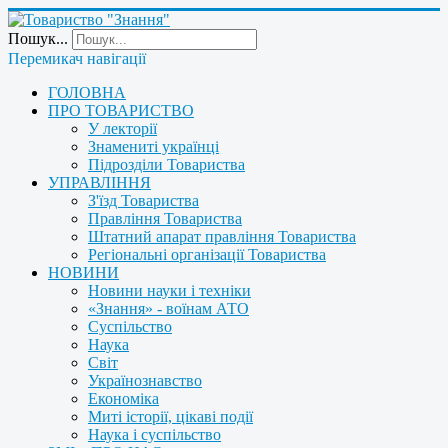
Пошук...
Перемикач навігації
ГОЛОВНА
ПРО ТОВАРИСТВО
У лекторії
Знамениті українці
Підрозділи Товариства
УПРАВЛІННЯ
З'їзд Товариства
Правління Товариства
Штатний апарат правління Товариства
Регіональні організації Товариства
НОВИНИ
Новини науки і техніки
«Знання» - воїнам АТО
Суспільство
Наука
Світ
Українознавство
Економіка
Миті історії, цікаві події
Наука і суспільство