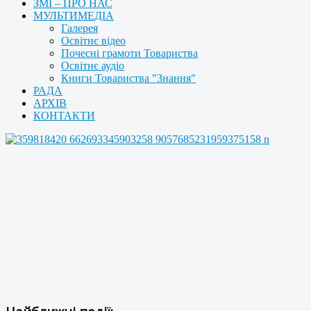
ЗМІ – ПРО НАС
МУЛЬТИМЕДІА
Галерея
Освітнє відео
Почесні грамоти Товариства
Освітнє аудіо
Книги Товариства "Знання"
РАДА
АРХІВ
КОНТАКТИ