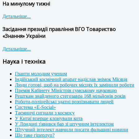
На минулому тижні
Детальніше...
Засідання президії правління ВГО Товариство
«Знання» України
Детальніше...
Наука і техніка
Гранти молодим ученим
Індійський космічний апарат надіслав знімок Місяця
Люди готові, щоб на робочих місцях їх замінили роботи
Премія Кабінету Міністрів сумському науковцю
Решткам знайденого стегозавра 168 мільйонів років
Роботи-поліцейські здатні розпізнавати людей
Система «E-Social»
Таємничі сигнали з космосу
У Китаї вперше клонували кота
У Лондоні з'явився бар зі штучним інтелектом
Штучний інтелект навчили писати фальшиві новини
Що таке гіперлуп?