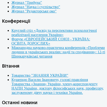
Журнал "Трибуна"
Журнал "Наука і суспільство"
Журнал "Редакторське око"
Конференції
Круглий стіл «Досвід та перспективи психологічної
реабілітації населення України»
Форум «ЄВРОПЕЙСЬКИЙ СОЮЗ - УКРАЇНА:
ОСВІТА ДОРОСЛИХ»
Міжнародна науково-практична конференція «Проблеми
людини в українських реаліях: надії та сподівання»: 12-ті
Шинкаруківські читання
Вітання
Товариство "ЗНАННЯ УКРАЇНИ"
Кушерцю Василю Івановичу, голові правління
Товариства «Знання» України, члену-кореспонденту
НАПН України, доктору філософських наук, професору,
заслуженому діячу науки і техніки України.
Останні новини