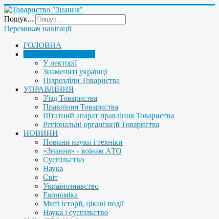
Пошук...
Перемикач навігації
ГОЛОВНА
ПРО ТОВАРИСТВО
У лекторії
Знамениті українці
Підрозділи Товариства
УПРАВЛІННЯ
З'їзд Товариства
Правління Товариства
Штатний апарат правління Товариства
Регіональні організації Товариства
НОВИНИ
Новини науки і техніки
«Знання» - воїнам АТО
Суспільство
Наука
Світ
Українознавство
Економіка
Миті історії, цікаві події
Наука і суспільство