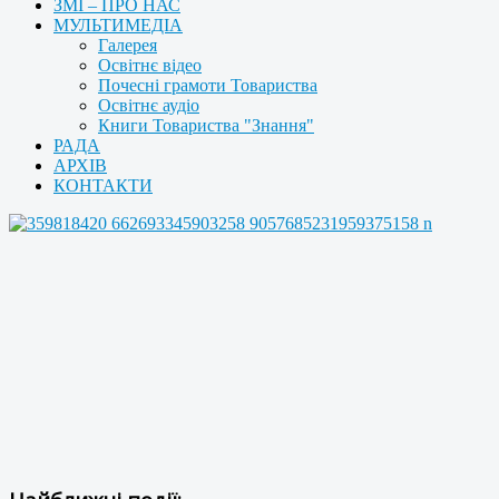
ЗМІ – ПРО НАС
МУЛЬТИМЕДІА
Галерея
Освітнє відео
Почесні грамоти Товариства
Освітнє аудіо
Книги Товариства "Знання"
РАДА
АРХІВ
КОНТАКТИ