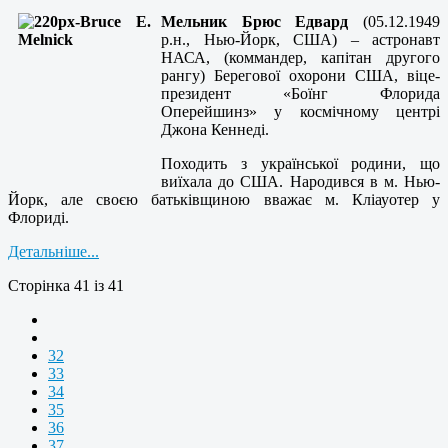
Мельник Брюс Едвард
(05.12.1949
р.н., Нью-Йорк, США) – астронавт
НАСА, (коммандер, капітан другого
рангу) Берегової охорони США, віце-
президент «Боїнг Флорида
Оперейшинз» у космічному центрі
Джона Кеннеді.
Походить з української родини, що
виїхала до США. Народився в м. Нью-
Йорк, але своєю батьківщиною вважає м. Кліауотер у
Флориді.
Детальніше...
Сторінка 41 із 41
32
33
34
35
36
37