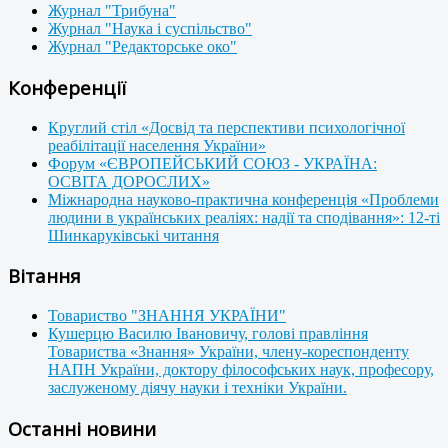
Журнал "Трибуна"
Журнал "Наука і суспільство"
Журнал "Редакторське око"
Конференції
Круглий стіл «Досвід та перспективи психологічної
реабілітації населення України»
Форум «ЄВРОПЕЙСЬКИЙ СОЮЗ - УКРАЇНА:
ОСВІТА ДОРОСЛИХ»
Міжнародна науково-практична конференція «Проблеми
людини в українських реаліях: надії та сподівання»: 12-ті
Шинкаруківські читання
Вітання
Товариство "ЗНАННЯ УКРАЇНИ"
Кушерцю Василю Івановичу, голові правління
Товариства «Знання» України, члену-кореспонденту
НАПН України, доктору філософських наук, професору,
заслуженому діячу науки і техніки України.
Останні новини