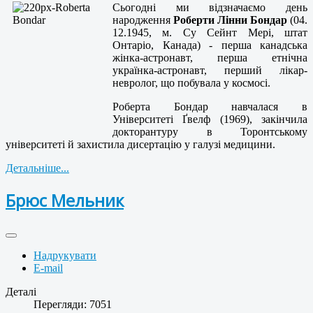
Сьогодні ми відзначаємо день
народження
Роберти Лінни Бондар
(04.
12.1945, м. Су Сейнт Мері, штат
Онтаріо, Канада) - перша канадська
жінка-астронавт, перша етнічна
українка-астронавт, перший лікар-
невролог, що побувала у космосі.
Роберта Бондар навчалася в
Університеті Ґвелф (1969), закінчила
докторантуру в Торонтському
університеті й захистила дисертацію у галузі медицини.
Детальніше...
Брюс Мельник
Надрукувати
E-mail
Деталі
Перегляди: 7051