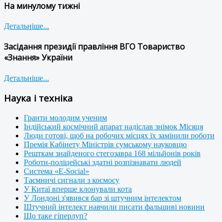
На минулому тижні
Детальніше...
Засідання президії правління ВГО Товариство
«Знання» України
Детальніше...
Наука і техніка
Гранти молодим ученим
Індійський космічний апарат надіслав знімок Місяця
Люди готові, щоб на робочих місцях їх замінили роботи
Премія Кабінету Міністрів сумському науковцю
Решткам знайденого стегозавра 168 мільйонів років
Роботи-поліцейські здатні розпізнавати людей
Система «E-Social»
Таємничі сигнали з космосу
У Китаї вперше клонували кота
У Лондоні з'явився бар зі штучним інтелектом
Штучний інтелект навчили писати фальшиві новини
Що таке гіперлуп?