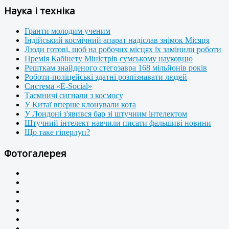
Наука і техніка
Гранти молодим ученим
Індійський космічний апарат надіслав знімок Місяця
Люди готові, щоб на робочих місцях їх замінили роботи
Премія Кабінету Міністрів сумському науковцю
Решткам знайденого стегозавра 168 мільйонів років
Роботи-поліцейські здатні розпізнавати людей
Система «E-Social»
Таємничі сигнали з космосу
У Китаї вперше клонували кота
У Лондоні з'явився бар зі штучним інтелектом
Штучний інтелект навчили писати фальшиві новини
Що таке гіперлуп?
Фотогалерея