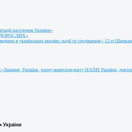
літації населення України»
 ДОРОСЛИХ»
ини в українських реаліях: надії та сподівання»: 12-ті Шинкар
 «Знання» України, члену-кореспонденту НАПН України, доктору
» України