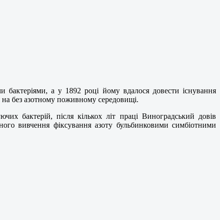
и бактеріями, а у 1892 році йому вдалося довести існування
ся на без азотному поживному середовищі.
чих бактерій, після кількох літ праці Виноградський довів
вного вивчення фіксування азоту бульбинковими симбіотними