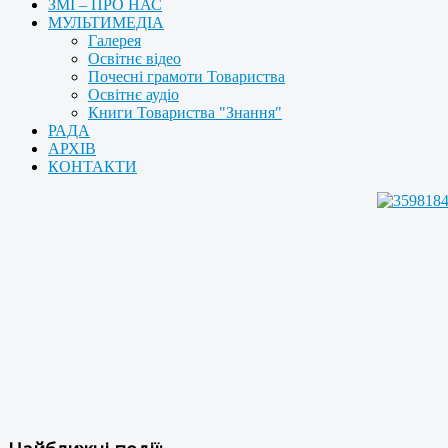
ЗМІ – ПРО НАС
МУЛЬТИМЕДІА
Галерея
Освітнє відео
Почесні грамоти Товариства
Освітнє аудіо
Книги Товариства "Знання"
РАДА
АРХІВ
КОНТАКТИ