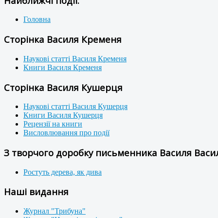
Найближчі події:
Головна
Сторінка Василя Кременя
Наукові статті Василя Кременя
Книги Василя Кременя
Сторінка Василя Кушерця
Наукові статті Василя Кушерця
Книги Василя Кушерця
Рецензії на книги
Висловлювання про події
З творчого доробку письменника Василя Васил
Ростуть дерева, як дива
Наші видання
Журнал "Трибуна"