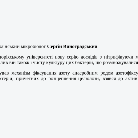
раїнський мікробіолог
Сергій Виноградський
.
ріхському університеті нову серію дослідів з нітрифікуючи м
ділив він також і чисту культуру цих бактерій, що розмножували
вав механізм фіксування азоту анаеробним родом азотофіксую
актерій, причетних до розщеплення целюлози, взявся до акти