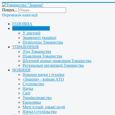
Пошук...
Перемикач навігації
ГОЛОВНА
ПРО ТОВАРИСТВО
У лекторії
Знамениті українці
Підрозділи Товариства
УПРАВЛІННЯ
З'їзд Товариства
Правління Товариства
Штатний апарат правління Товариства
Регіональні організації Товариства
НОВИНИ
Новини науки і техніки
«Знання» - воїнам АТО
Суспільство
Наука
Світ
Українознавство
Економіка
Миті історії, цікаві події
Наука і суспільство