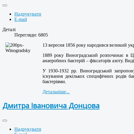
Надрукувати
E-mail
Деталі
Перегляди: 6805
13 вересня 1856 року народився великий ук
1889 року Виноградський розпочинає в Цю
анаеробних бактерій – фіксаторів азоту. Ви
У 1930-1932 рр. Виноградський запропону
існування декількох специфічних родів б
бактеріями.
Детальніше...
Дмитра Івановича Донцова
Надрукувати