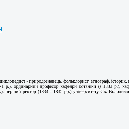
ч
иклопедист - природознавець, фольклорист, етнограф, історик, п
871 р.), ординарний професор кафедри ботаніки (з 1833 р.), каф
р.), перший ректор (1834 - 1835 рр.) університету Св. Володими