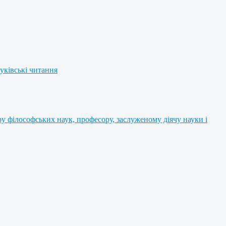
уківські читання
 філософських наук, професору, заслуженому діячу науки і