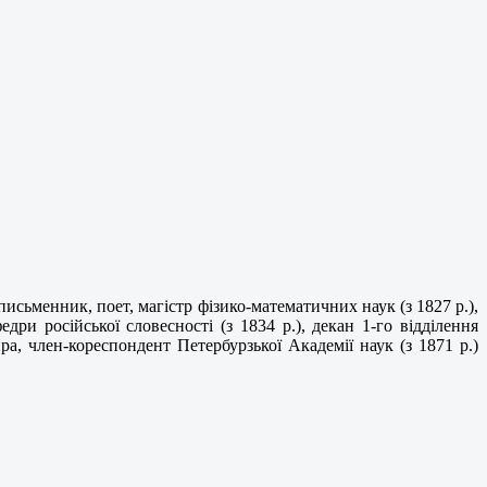
исьменник, поет, магістр фізико-математичних наук (з 1827 р.),
едри російської словесності (з 1834 р.),
декан 1-го відділення
ра, член-кореспондент Петербурзької Академії наук (з 1871 р.)