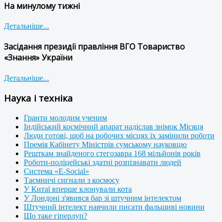
На минулому тижні
Детальніше...
Засідання президії правління ВГО Товариство
«Знання» України
Детальніше...
Наука і техніка
Гранти молодим ученим
Індійський космічний апарат надіслав знімок Місяця
Люди готові, щоб на робочих місцях їх замінили роботи
Премія Кабінету Міністрів сумському науковцю
Решткам знайденого стегозавра 168 мільйонів років
Роботи-поліцейські здатні розпізнавати людей
Система «E-Social»
Таємничі сигнали з космосу
У Китаї вперше клонували кота
У Лондоні з'явився бар зі штучним інтелектом
Штучний інтелект навчили писати фальшиві новини
Що таке гіперлуп?