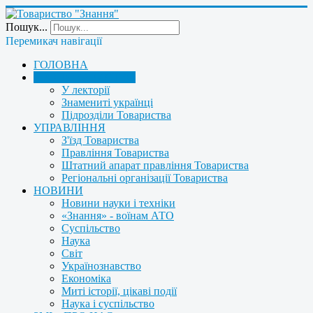
Пошук...
Перемикач навігації
ГОЛОВНА
ПРО ТОВАРИСТВО
У лекторії
Знамениті українці
Підрозділи Товариства
УПРАВЛІННЯ
З'їзд Товариства
Правління Товариства
Штатний апарат правління Товариства
Регіональні організації Товариства
НОВИНИ
Новини науки і техніки
«Знання» - воїнам АТО
Суспільство
Наука
Світ
Українознавство
Економіка
Миті історії, цікаві події
Наука і суспільство