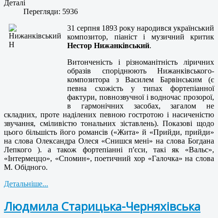
Деталі
Перегляди: 5936
31 серпня 1893 року народився український
композитор, піаніст і музичний критик
Нестор Нижанківський
.
Витонченість і різноманітність ліричних
образів споріднюють Нижанківського-
композитора з Василем Барвінським (є
певна схожість у типах фортепіанної
фактури, повнозвучної і водночас прозорої,
в гармонічних засобах, загалом не
складних, проте наділених певною гостротою і насиченістю
звучання, сміливістю тональних зіставлень). Показові щодо
цього більшість його романсів («Жита» й «Прийди, прийди»
на слова Олександра Олеся «Снишся мені» на слова Богдана
Лепкого ). а також фортепіанні п'єси, такі як «Вальс»,
«Інтермеццо», «Спомин», поетичний хор «Галочка» на слова
М. Обідного.
Детальніше...
Людмила Старицька-Черняхівська