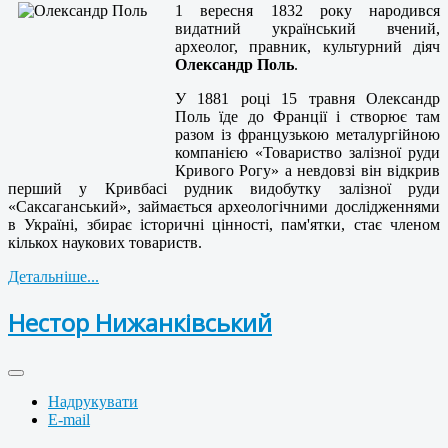
1 вересня 1832 року народився
видатний український вчений,
археолог, правник, культурний діяч
Олександр Поль
.
У 1881 році 15 травня Олександр
Поль їде до Франції і створює там
разом із французькою металургійною
компанією «Товариство залізної руди
Кривого Рогу» а невдовзі він відкрив
перший у Кривбасі рудник видобутку залізної руди
«Саксаганський», займається археологічними дослідженнями
в Україні, збирає історичні цінності, пам'ятки, стає членом
кількох наукових товариств.
Детальніше...
Нестор Нижанківський
Надрукувати
E-mail