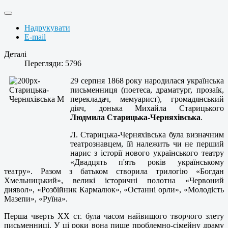
Надрукувати
E-mail
Деталі
Перегляди: 5796
29 серпня 1868 року народилася українська
письменниця (поетеса, драматург, прозаїк,
перекладач, мемуарист), громадянський
діяч, донька Михайла Старицького
Людмила Старицька-Черняхівська
.
Л. Старицька-Черняхівська була визначним
театрознавцем, їй належить чи не перший
нарис з історії нового українського театру
«Двадцять п'ять років українському
театру». Разом з батьком створила трилогію «Богдан
Хмельницький», великі історичні полотна «Червоний
диявол», «Розбійник Кармалюк», «Останні орли», «Молодість
Мазепи», «Руїна».
Перша чверть XX ст. була часом найвищого творчого злету
письменниці. У ці роки вона пише проблемно-сімейну драму