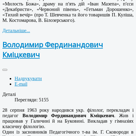
«Милость Божа», драму на п'ять дій «Іван Мазепа», п'єси
«Декабристи», «Червоний півень», «Гетьман Дорошенко»,
«Тихий вечір» (про Т. Шевченка та його товаришів П. Куліша,
М. Костомарова, В. Білозерського).
Детальніше...
Володимир Фердинандович
Кміцкевич
Надрукувати
E-mail
Деталі
Перегляди: 5155
28 серпня 1963 року народився укр. філолог, перекладач і
педагог
Володимир Фердинандович Кміцкевич
. Жив і
працював у Галичині й на Буковині. Викладав у гімназіях
класичну філологію.
Один із засновників Педагогічного т-ва ім. Г. Сковороди в