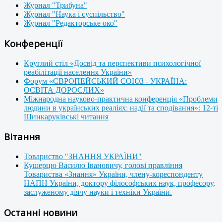
Журнал "Трибуна"
Журнал "Наука і суспільство"
Журнал "Редакторське око"
Конференції
Круглий стіл «Досвід та перспективи психологічної
реабілітації населення України»
Форум «ЄВРОПЕЙСЬКИЙ СОЮЗ - УКРАЇНА:
ОСВІТА ДОРОСЛИХ»
Міжнародна науково-практична конференція «Проблеми
людини в українських реаліях: надії та сподівання»: 12-ті
Шинкаруківські читання
Вітання
Товариство "ЗНАННЯ УКРАЇНИ"
Кушерцю Василю Івановичу, голові правління
Товариства «Знання» України, члену-кореспонденту
НАПН України, доктору філософських наук, професору,
заслуженому діячу науки і техніки України.
Останні новини