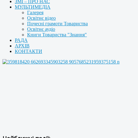
ЗМІ – ПРО НАС
МУЛЬТИМЕДІА
Галерея
Освітнє відео
Почесні грамоти Товариства
Освітнє аудіо
Книги Товариства "Знання"
РАДА
АРХІВ
КОНТАКТИ