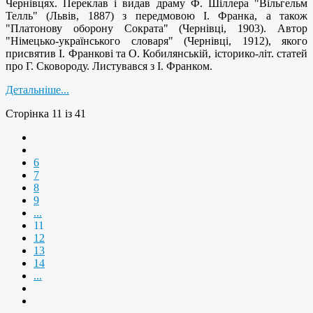
Чернівцях. Переклав і видав драму Ф. Шіллера "Вільгельм
Телль" (Львів, 1887) з передмовою І. Франка, а також
"Платонову оборону Сократа" (Чернівці, 1903). Автор
"Німецько-українського словаря" (Чернівці, 1912), якого
присвятив І. Франкові та О. Кобилянській, історико-літ. статей
про Г. Сковороду. Листувався з І. Франком.
Детальніше...
Сторінка 11 із 41
6
7
8
9
...
11
12
13
14
...