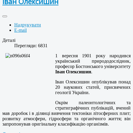
Іван Олексишин
Надрукувати
E-mail
Деталі
Перегляди: 6831
1 вересня 1901 року народився
український природодослідник,
професор Бостонського університету
Іван Олексишин
.
Іван Олексишин опублікував понад
20 наукових статей, присвячених
геології України.
Окрім палеонтологічних та
стратиграфічних публікацій, вчений
мав доробок і в ділянці вивчення тектоніки літосферних плит;
розвитку атмосфери, гідросфери та органічного життя; він
запропонував оригінальну класифікацію організмів.