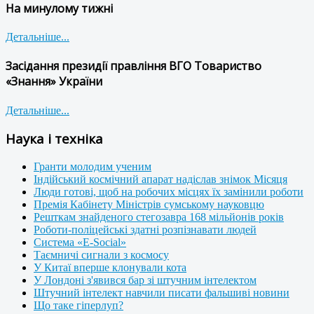
На минулому тижні
Детальніше...
Засідання президії правління ВГО Товариство
«Знання» України
Детальніше...
Наука і техніка
Гранти молодим ученим
Індійський космічний апарат надіслав знімок Місяця
Люди готові, щоб на робочих місцях їх замінили роботи
Премія Кабінету Міністрів сумському науковцю
Решткам знайденого стегозавра 168 мільйонів років
Роботи-поліцейські здатні розпізнавати людей
Система «E-Social»
Таємничі сигнали з космосу
У Китаї вперше клонували кота
У Лондоні з'явився бар зі штучним інтелектом
Штучний інтелект навчили писати фальшиві новини
Що таке гіперлуп?