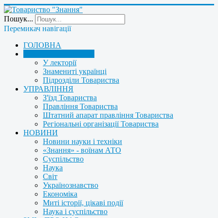
Пошук...
Перемикач навігації
ГОЛОВНА
ПРО ТОВАРИСТВО
У лекторії
Знамениті українці
Підрозділи Товариства
УПРАВЛІННЯ
З'їзд Товариства
Правління Товариства
Штатний апарат правління Товариства
Регіональні організації Товариства
НОВИНИ
Новини науки і техніки
«Знання» - воїнам АТО
Суспільство
Наука
Світ
Українознавство
Економіка
Миті історії, цікаві події
Наука і суспільство