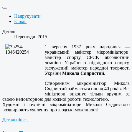
Надрукувати
E-mail
Деталі
Перегляди: 7015
1 вересня 1937 року народився —
український майстер мікромініатюри,
майстер спорту СРСР, абсолютний
чемпіон України з підводного спорту,
заслужений майстер народної творчості
України
Микола Сядристий
.
Створенням мікромініатюр Микола
Сядристий займається понад 40 років. Всі
мініатюри виконує тільки вручну, за
своєю неповторною для кожної роботи технологією.
Художні і технічні мікромініатюри Миколи Сядристого
розширюють уявлення про людські можливості.
Детальніше...