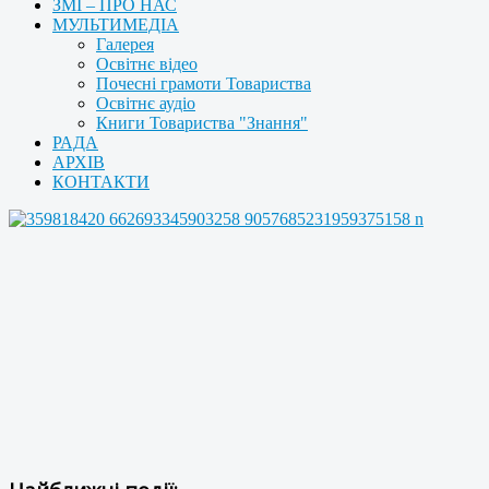
ЗМІ – ПРО НАС
МУЛЬТИМЕДІА
Галерея
Освітнє відео
Почесні грамоти Товариства
Освітнє аудіо
Книги Товариства "Знання"
РАДА
АРХІВ
КОНТАКТИ