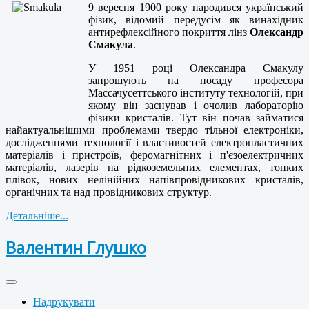
9 вересня 1900 року народився український
фізик, відомий передусім як винахідник
антирефлексійного покриття лінз
Олександр
Смакула
.
У 1951 році Олександра Смакулу
запрошують на посаду професора
Массачусеттського інституту технологій, при
якому він заснував і очолив лабораторію
фізики кристалів. Тут він почав займатися
найактуальнішими проблемами твердо тільної електроніки,
дослідженнями технології і властивостей електропластичних
матеріалів і пристроїв, феромагнітних і п'єзоелектричних
матеріалів, лазерів на рідкоземельних елементах, тонких
плівок, нових нелінійних напівпровідникових кристалів,
органічних та над провідникових структур.
Детальніше...
Валентин Глушко
Надрукувати