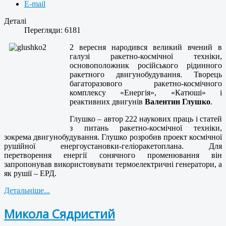
E-mail
Деталі
Перегляди: 6181
2 вересня народився великий вчений в
галузі ракетно-космічної техніки,
основоположник російського рідинного
ракетного двигунобудування. Творець
багаторазового ракетно-космічного
комплексу «Енергія», «Катюші» і
реактивних двигунів
Валентин Глушко
.
Глушко – автор 222 наукових праць і статей
з питань ракетно-космічної техніки,
зокрема двигунобудування. Глушко розробив проект космічної
рушійної енергоустановки-геліоракетоплана. Для
перетворення енергії сонячного променювання він
запропонував використовувати термоелектричні генератори, а
як рушії – ЕРД.
Детальніше...
Микола Сядристий