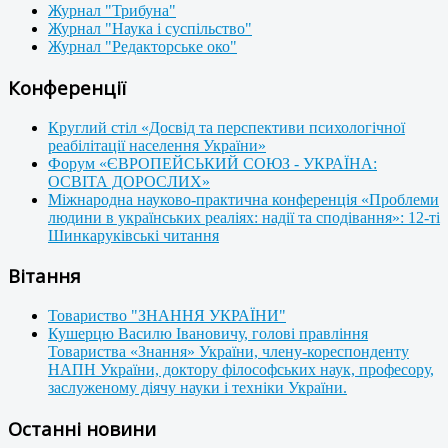
Журнал "Трибуна"
Журнал "Наука і суспільство"
Журнал "Редакторське око"
Конференції
Круглий стіл «Досвід та перспективи психологічної
реабілітації населення України»
Форум «ЄВРОПЕЙСЬКИЙ СОЮЗ - УКРАЇНА:
ОСВІТА ДОРОСЛИХ»
Міжнародна науково-практична конференція «Проблеми
людини в українських реаліях: надії та сподівання»: 12-ті
Шинкаруківські читання
Вітання
Товариство "ЗНАННЯ УКРАЇНИ"
Кушерцю Василю Івановичу, голові правління
Товариства «Знання» України, члену-кореспонденту
НАПН України, доктору філософських наук, професору,
заслуженому діячу науки і техніки України.
Останні новини