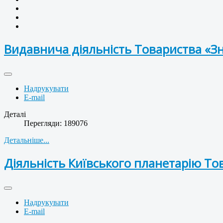
Видавнича діяльність Товариства «З
Надрукувати
E-mail
Деталі
Перегляди: 189076
Детальніше...
Діяльність Київського планетарію То
Надрукувати
E-mail