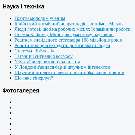
Наука і техніка
Гранти молодим ученим
Індійський космічний апарат надіслав знімок Місяця
Люди готові, щоб на робочих місцях їх замінили роботи
Премія Кабінету Міністрів сумському науковцю
Решткам знайденого стегозавра 168 мільйонів років
Роботи-поліцейські здатні розпізнавати людей
Система «E-Social»
Таємничі сигнали з космосу
У Китаї вперше клонували кота
У Лондоні з'явився бар зі штучним інтелектом
Штучний інтелект навчили писати фальшиві новини
Що таке гіперлуп?
Фотогалерея