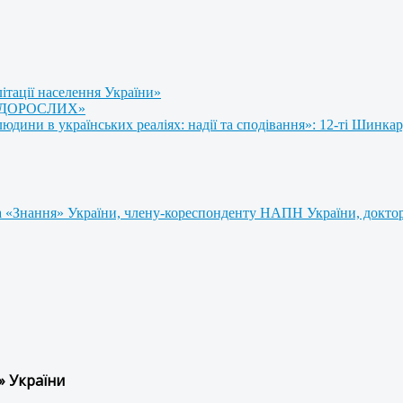
літації населення України»
 ДОРОСЛИХ»
ини в українських реаліях: надії та сподівання»: 12-ті Шинкар
 «Знання» України, члену-кореспонденту НАПН України, доктору
» України