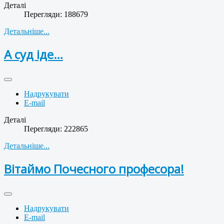
Деталі
Перегляди: 188679
Детальніше...
А суд іде…
Надрукувати
E-mail
Деталі
Перегляди: 222865
Детальніше...
Вітаймо Почесного професора!
Надрукувати
E-mail