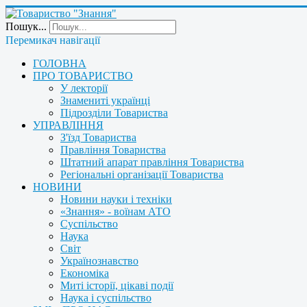
Пошук...
Перемикач навігації
ГОЛОВНА
ПРО ТОВАРИСТВО
У лекторії
Знамениті українці
Підрозділи Товариства
УПРАВЛІННЯ
З'їзд Товариства
Правління Товариства
Штатний апарат правління Товариства
Регіональні організації Товариства
НОВИНИ
Новини науки і техніки
«Знання» - воїнам АТО
Суспільство
Наука
Світ
Українознавство
Економіка
Миті історії, цікаві події
Наука і суспільство