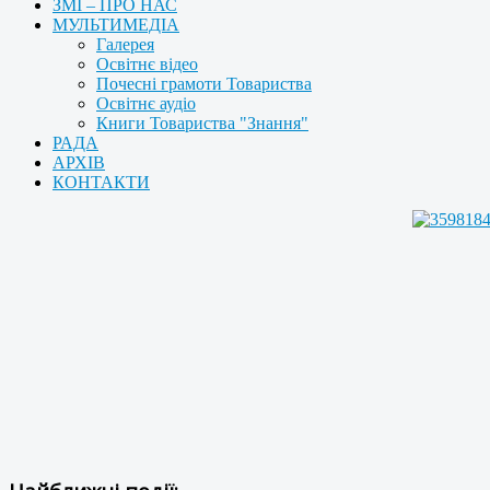
ЗМІ – ПРО НАС
МУЛЬТИМЕДІА
Галерея
Освітнє відео
Почесні грамоти Товариства
Освітнє аудіо
Книги Товариства "Знання"
РАДА
АРХІВ
КОНТАКТИ