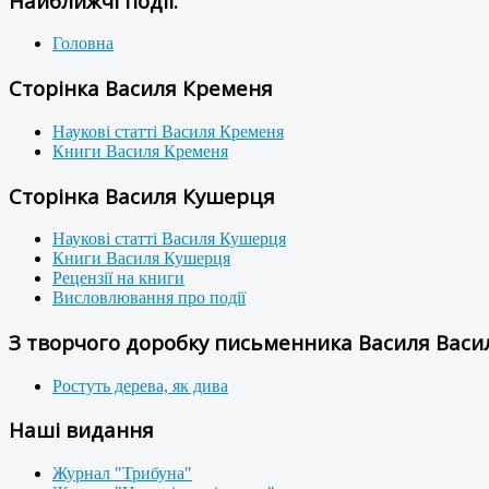
Найближчі події:
Головна
Сторінка Василя Кременя
Наукові статті Василя Кременя
Книги Василя Кременя
Сторінка Василя Кушерця
Наукові статті Василя Кушерця
Книги Василя Кушерця
Рецензії на книги
Висловлювання про події
З творчого доробку письменника Василя Васил
Ростуть дерева, як дива
Наші видання
Журнал "Трибуна"