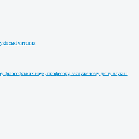
уківські читання
 філософських наук, професору, заслуженому діячу науки і