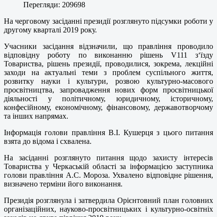
Перегляди: 209698
На черговому засіданні президії розглянуто підсумки роботи у
другому кварталі 2019 року.
Учасники засідання відзначили, що правління проводило
відповідну роботу по виконанню рішень V111 з‘їзду
Товариства, рішень президії, проводилися, зокрема, лекційні
заходи на актуальні теми з проблем суспільного життя,
розвитку науки і культури, розвою культурно-масового
просвітництва, запровадження нових форм просвітницької
діяльності у політичному, юридичному, історичному,
конфесійному, економічному, фінансовому, державотворчому
та інших напрямах.
Інформація голови правління В.І. Кушерця з цього питання
взята до відома і схвалена.
На засіданні розглянуто питання щодо захисту інтересів
Товариства у Черкаській області за інформацією заступника
голови правління А.С. Мороза. Ухвалено відповідне рішення,
визначено терміни його виконання.
Президія розглянула і затвердила Орієнтовний план головних
організаційних, науково-просвітницьких і культурно-освітніх