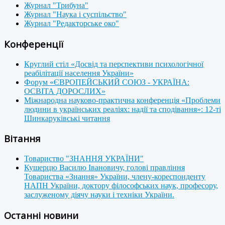
Журнал "Трибуна"
Журнал "Наука і суспільство"
Журнал "Редакторське око"
Конференції
Круглий стіл «Досвід та перспективи психологічної
реабілітації населення України»
Форум «ЄВРОПЕЙСЬКИЙ СОЮЗ - УКРАЇНА:
ОСВІТА ДОРОСЛИХ»
Міжнародна науково-практична конференція «Проблеми
людини в українських реаліях: надії та сподівання»: 12-ті
Шинкаруківські читання
Вітання
Товариство "ЗНАННЯ УКРАЇНИ"
Кушерцю Василю Івановичу, голові правління
Товариства «Знання» України, члену-кореспонденту
НАПН України, доктору філософських наук, професору,
заслуженому діячу науки і техніки України.
Останні новини