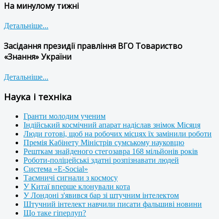
На минулому тижні
Детальніше...
Засідання президії правління ВГО Товариство
«Знання» України
Детальніше...
Наука і техніка
Гранти молодим ученим
Індійський космічний апарат надіслав знімок Місяця
Люди готові, щоб на робочих місцях їх замінили роботи
Премія Кабінету Міністрів сумському науковцю
Решткам знайденого стегозавра 168 мільйонів років
Роботи-поліцейські здатні розпізнавати людей
Система «E-Social»
Таємничі сигнали з космосу
У Китаї вперше клонували кота
У Лондоні з'явився бар зі штучним інтелектом
Штучний інтелект навчили писати фальшиві новини
Що таке гіперлуп?