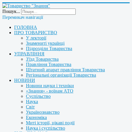
Пошук...
Перемикач навігації
ГОЛОВНА
ПРО ТОВАРИСТВО
У лекторії
Знамениті українці
Підрозділи Товариства
УПРАВЛІННЯ
З'їзд Товариства
Правління Товариства
Штатний апарат правління Товариства
Регіональні організації Товариства
НОВИНИ
Новини науки і техніки
«Знання» - воїнам АТО
Суспільство
Наука
Світ
Українознавство
Економіка
Миті історії, цікаві події
Наука і суспільство