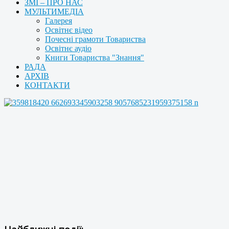
ЗМІ – ПРО НАС
МУЛЬТИМЕДІА
Галерея
Освітнє відео
Почесні грамоти Товариства
Освітнє аудіо
Книги Товариства "Знання"
РАДА
АРХІВ
КОНТАКТИ