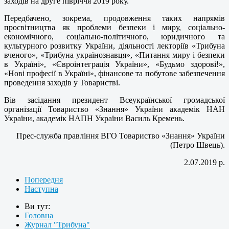
заходів на друге півріччя 2019 року.
Передбачено, зокрема, продовження таких напрямів
просвітництва як проблеми безпеки і миру, соціально-
економічного, соціально-політичного, юридичного та
культурного розвитку України, діяльності лекторіїв «Трибуна
вченого», «Трибуна українознавця», «Питання миру і безпеки
в Україні», «Євроінтеграція України», «Будьмо здорові!»,
«Нові професії в Україні», фінансове та побутове забезпечення
проведення заходів у Товаристві.
Вів засідання президент Всеукраїнської громадської
організації Товариство «Знання» України академік НАН
України, академік НАПН України Василь Кремень.
Прес-служба правління ВГО Товариство «Знання» України
(Петро Швець).
2.07.2019 р.
Попередня
Наступна
Ви тут:
Головна
Журнал "Трибуна"