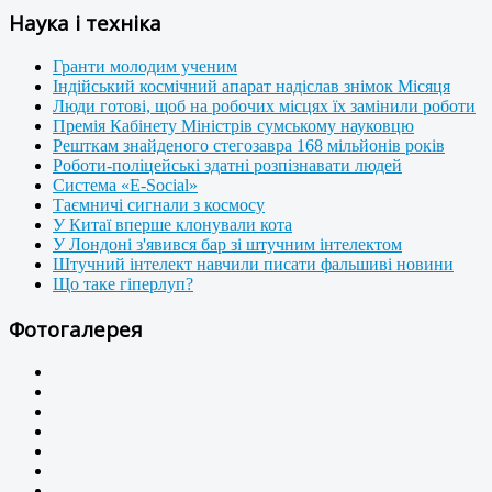
Наука і техніка
Гранти молодим ученим
Індійський космічний апарат надіслав знімок Місяця
Люди готові, щоб на робочих місцях їх замінили роботи
Премія Кабінету Міністрів сумському науковцю
Решткам знайденого стегозавра 168 мільйонів років
Роботи-поліцейські здатні розпізнавати людей
Система «E-Social»
Таємничі сигнали з космосу
У Китаї вперше клонували кота
У Лондоні з'явився бар зі штучним інтелектом
Штучний інтелект навчили писати фальшиві новини
Що таке гіперлуп?
Фотогалерея