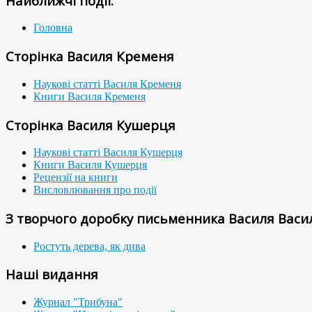
Найближчі події:
Головна
Сторінка Василя Кременя
Наукові статті Василя Кременя
Книги Василя Кременя
Сторінка Василя Кушерця
Наукові статті Василя Кушерця
Книги Василя Кушерця
Рецензії на книги
Висловлювання про події
З творчого доробку письменника Василя Васил
Ростуть дерева, як дива
Наші видання
Журнал "Трибуна"