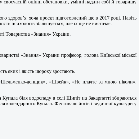
у своєчасній оцінці обстановки, умінні надати собі й товаришу
го здоров’я, хоча проєкт підготовлений ще в 2017 році. Навіть
кість психологів збільшується, але їх ще не вистачає.
йті Товариства «Знання» України.
оваристві «Знання» України професор, голова Київської міської
сть яких і якість щороку зростають.
, «Шельменко-денщик», «Швейк», «Не плачте за мною ніколи»,
на Купала біля водоспаду в селі Шипіт на Закарпатті збираються
сля календарного Купала. Фестиваль йогів і ведичної культури у