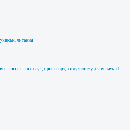
уківські читання
 філософських наук, професору, заслуженому діячу науки і