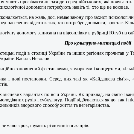
ня мають профілактичні заходи серед військових, які полягають 
ихологічної допомоги потребують навіть ті, хто ще не воював.
оналюється, на жаль, досі немає закону про захист психологічно
еред населення відсоток тих, хто потребує допомоги, зростає. Кіль
ологічну допомогу записана на відеоплівку в рубриці Ютуб на са
Про культурно-мистецькі події
тецькі події в столиці України та інших регіонах прочитав у Т
 України Василь Неволов.
адиційно заповнений фестивалями, ярмарками і концертами, кількі
сика і нові постановки. Серед них такі як «Кайдашева сім‘я»
тів.
х місцевих варіантах по всій Україні. Як приклад, на свято Іва
лодіжних рухів і субкультур. Події відбуваються як до, так і пі
ильників здорового способу життя та вегетаріанства.
 чимало зірок, шумить різноманіття жанрів.