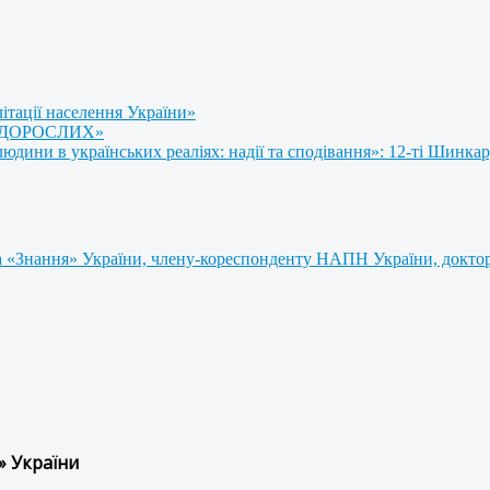
літації населення України»
 ДОРОСЛИХ»
ини в українських реаліях: надії та сподівання»: 12-ті Шинкар
 «Знання» України, члену-кореспонденту НАПН України, доктору
» України