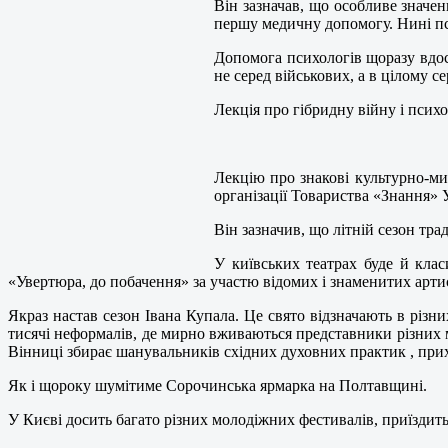
Він зазначав, що особливе значен
першу медичну допомогу. Нині пс
Допомога психологів щоразу вдоск
не серед військових, а в цілому с
Лекція про гібридну війну і псих
Лекцію про знакові культурно-мис
організації Товариства «Знання»
Він зазначив, що літній сезон тр
У київських театрах буде й кла
«Увертюра, до побачення» за участю відомих і знаменитих артис
Якраз настав сезон Івана Купала. Це свято відзначають в різни
тисячі неформалів, де мирно вживаються представники різних мо
Вінниці збирає шанувальників східних духовних практик , прих
Як і щороку шумітиме Сорочинська ярмарка на Полтавщині.
У Києві досить багато різних молодіжних фестивалів, приїздить