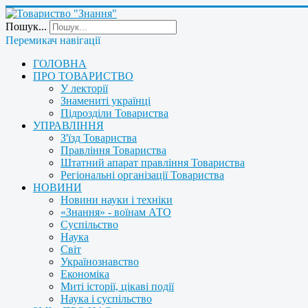
Пошук...
Перемикач навігації
ГОЛОВНА
ПРО ТОВАРИСТВО
У лекторії
Знамениті українці
Підрозділи Товариства
УПРАВЛІННЯ
З'їзд Товариства
Правління Товариства
Штатний апарат правління Товариства
Регіональні організації Товариства
НОВИНИ
Новини науки і техніки
«Знання» - воїнам АТО
Суспільство
Наука
Світ
Українознавство
Економіка
Миті історії, цікаві події
Наука і суспільство