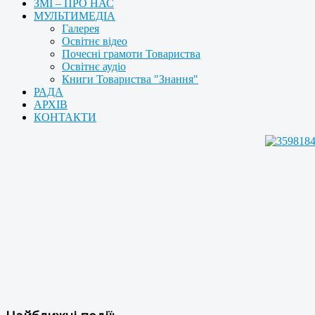
ЗМІ – ПРО НАС
МУЛЬТИМЕДІА
Галерея
Освітнє відео
Почесні грамоти Товариства
Освітнє аудіо
Книги Товариства "Знання"
РАДА
АРХІВ
КОНТАКТИ