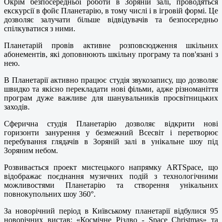
Окрім безпосередньої роботи в Зоряній залі, проводяться
екскурсії в фойє Планетарію, в тому числі і в ігровій формі. Це
дозволяє залучати більше відвідувачів та безпосередньо
спілкуватися з ними.
Планетарій провів активне розповсюдження шкільних
абонементів, які доповнюють шкільну програму та пов'язані з
нею.
В Планетарії активно працює студія звукозапису, що дозволяє
швидко та якісно перекладати нові фільми, адже різноманіття
програм дуже важливе для шанувальників просвітницьких
заходів.
Сферична студія Планетарію дозволяє відкрити нові
горизонти занурення у безмежний Всесвіт і перетворює
перебування глядачів в Зоряній залі в унікальне шоу під
Зоряним небом.
Розвивається проект мистецького напрямку ARTSpace, що
відображає поєднання музичних подій з технологічними
можливостями Планетарію та створення унікальних
повнокупольних шоу 360°.
За новорічний період в Київському планетарії відбулися 95
новорічних вистав: «Космічне Різдво - Space Christmas» та