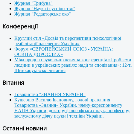
Журнал "Трибуна"
Журнал "Наука і суспільство"
Журнал "Редакторське око"
Конференції
Круглий стіл «Досвід та перспективи психологічної
реабілітації населення України»
Форум «ЄВРОПЕЙСЬКИЙ СОЮЗ - УКРАЇНА:
ОСВІТА ДОРОСЛИХ»
Міжнародна науково-практична конференція «Проблеми
людини в українських реаліях: надії та сподівання»: 12-ті
Шинкаруківські читання
Вітання
Товариство "ЗНАННЯ УКРАЇНИ"
Кушерцю Василю Івановичу, голові правління
Товариства «Знання» України, члену-кореспонденту
НАПН України, доктору філософських наук, професору,
заслуженому діячу науки і техніки України.
Останні новини