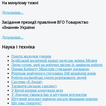
На минулому тижні
Детальніше...
Засідання президії правління ВГО Товариство
«Знання» України
Детальніше...
Наука і техніка
Гранти молодим ученим
Індійський космічний апарат надіслав знімок Місяця
Люди готові, щоб на робочих місцях їх замінили роботи
Премія Кабінету Міністрів сумському науковцю
Решткам знайденого стегозавра 168 мільйонів років
Роботи-поліцейські здатні розпізнавати людей
Система «E-Social»
Таємничі сигнали з космосу
У Китаї вперше клонували кота
У Лондоні з'явився бар зі штучним інтелектом
Штучний інтелект навчили писати фальшиві новини
Що таке гіперлуп?