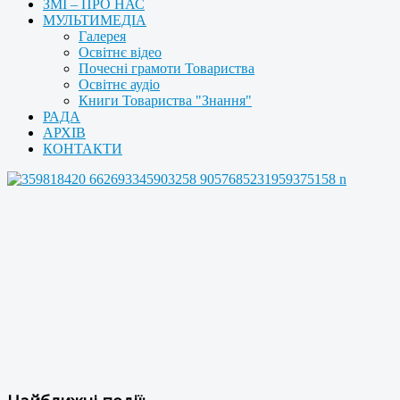
ЗМІ – ПРО НАС
МУЛЬТИМЕДІА
Галерея
Освітнє відео
Почесні грамоти Товариства
Освітнє аудіо
Книги Товариства "Знання"
РАДА
АРХІВ
КОНТАКТИ