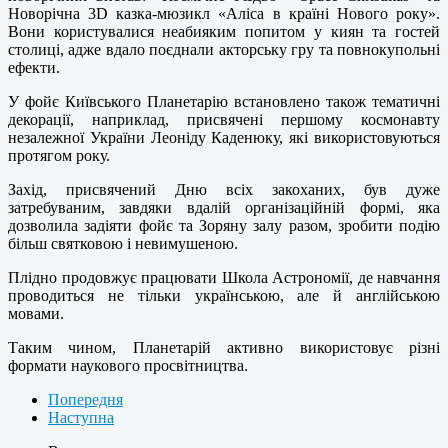
Новорічна 3D казка-мюзикл «Аліса в країні Нового року».
Вони користувалися неабияким попитом у киян та гостей
столиці, адже вдало поєднали акторську гру та повнокупольні
ефекти.
У фойє Київського Планетарію встановлено також тематичні
декорації, наприклад, присвячені першому космонавту
незалежної України Леоніду Каденюку, які використовуються
протягом року.
Захід, присвячений Дню всіх закоханих, був дуже
затребуваним, завдяки вдалій організаційній формі, яка
дозволила задіяти фойє та Зоряну залу разом, зробити подію
більш святковою і невимушеною.
Плідно продовжує працювати Школа Астрономії, де навчання
проводиться не тільки українською, але й англійською
мовами.
Таким чином, Планетарій активно використовує різні
формати наукового просвітництва.
Попередня
Наступна