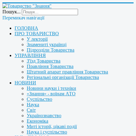
Пошук...
Перемикач навігації
ГОЛОВНА
ПРО ТОВАРИСТВО
У лекторії
Знамениті українці
Підрозділи Товариства
УПРАВЛІННЯ
З'їзд Товариства
Правління Товариства
Штатний апарат правління Товариства
Регіональні організації Товариства
НОВИНИ
Новини науки і техніки
«Знання» - воїнам АТО
Суспільство
Наука
Світ
Українознавство
Економіка
Миті історії, цікаві події
Наука і суспільство