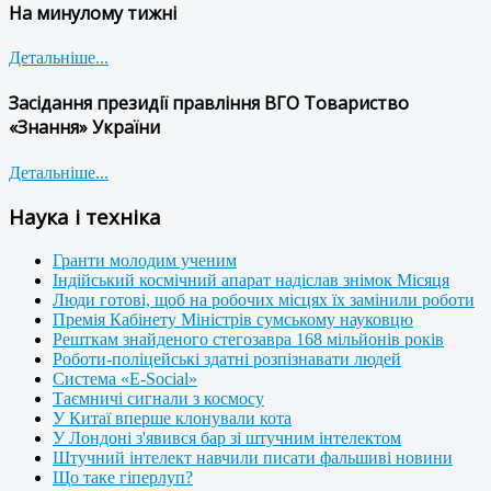
На минулому тижні
Детальніше...
Засідання президії правління ВГО Товариство
«Знання» України
Детальніше...
Наука і техніка
Гранти молодим ученим
Індійський космічний апарат надіслав знімок Місяця
Люди готові, щоб на робочих місцях їх замінили роботи
Премія Кабінету Міністрів сумському науковцю
Решткам знайденого стегозавра 168 мільйонів років
Роботи-поліцейські здатні розпізнавати людей
Система «E-Social»
Таємничі сигнали з космосу
У Китаї вперше клонували кота
У Лондоні з'явився бар зі штучним інтелектом
Штучний інтелект навчили писати фальшиві новини
Що таке гіперлуп?