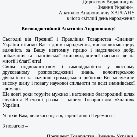
Директору Видавництва
«Знання України»,
Анатолію Андроновичу ХАРЛАНУ
в його світлий день народження
Високодостойний Анатолію Андроновичу!
Сьогодні від Президії і Правління Товариства «Знання»
України вітаємо Вас з днем народження, висловлюємо щиру
вдячність за Вашу невтомну працю і надсилаємо добрі
побажання та знаннівської книговидавничої наснаги ще на
многії і благії літа!
Своїм подвижництвом і самовідданістю у якісному
друкованому розповсюдженні знань, волонтерською
діяльністю та значною громадською роботою Ви заслужили
високу шану і повагу наукової спільноти та всієї знаннівської
громади.
Ще довгі роки торуйте мужньо і натхненно благородний шлях
служіння Вітчизні разом з нашим Товариством «Знання»
України.
Успіхів Вам, великого щастя, гарної долі і Перемоги !
З повагою –
Президент Товариства «Знання» України,