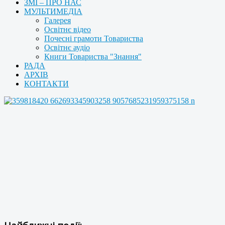
ЗМІ – ПРО НАС
МУЛЬТИМЕДІА
Галерея
Освітнє відео
Почесні грамоти Товариства
Освітнє аудіо
Книги Товариства "Знання"
РАДА
АРХІВ
КОНТАКТИ