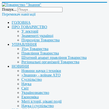
Пошук...
Перемикач навігації
ГОЛОВНА
ПРО ТОВАРИСТВО
У лекторії
Знамениті українці
Підрозділи Товариства
УПРАВЛІННЯ
З'їзд Товариства
Правління Товариства
Штатний апарат правління Товариства
Регіональні організації Товариства
НОВИНИ
Новини науки і техніки
«Знання» - воїнам АТО
Суспільство
Наука
Світ
Українознавство
Економіка
Миті історії, цікаві події
Наука і суспільство