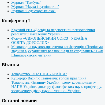
Журнал "Трибуна"
Журнал "Наука і суспільство"
Журнал "Редакторське око"
Конференції
Круглий стіл «Досвід та перспективи психологічної
реабілітації населення України»
Форум «ЄВРОПЕЙСЬКИЙ СОЮЗ - УКРАЇНА:
ОСВІТА ДОРОСЛИХ»
Міжнародна науково-практична конференція «Проблеми
людини в українських реаліях: надії та сподівання»: 12-ті
Шинкаруківські читання
Вітання
Товариство "ЗНАННЯ УКРАЇНИ"
Кушерцю Василю Івановичу, голові правління
Товариства «Знання» України, члену-кореспонденту
НАПН України, доктору філософських наук, професору,
заслуженому діячу науки і техніки України.
Останні новини