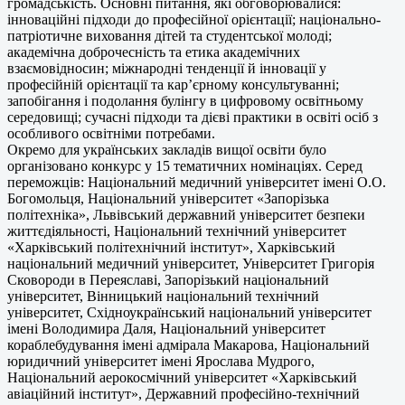
громадськість. Основні питання, які обговорювалися:
інноваційні підходи до професійної орієнтації; національно-
патріотичне виховання дітей та студентської молоді;
академічна доброчесність та етика академічних
взаємовідносин; міжнародні тенденції й інновації у
професійній орієнтації та кар’єрному консультуванні;
запобігання і подолання булінгу в цифровому освітньому
середовищі; сучасні підходи та дієві практики в освіті осіб з
особливого освітніми потребами.
Окремо для українських закладів вищої освіти було
організовано конкурс у 15 тематичних номінаціях. Серед
переможців: Національний медичний університет імені О.О.
Богомольця, Національний університет «Запорізька
політехніка», Львівський державний університет безпеки
життєдіяльності, Національний технічний університет
«Харківський політехнічний інститут», Харківський
національний медичний університет, Університет Григорія
Сковороди в Переяславі, Запорізький національний
університет, Вінницький національний технічний
університет, Східноукраїнський національний університет
імені Володимира Даля, Національний університет
кораблебудування імені адмірала Макарова, Національний
юридичний університет імені Ярослава Мудрого,
Національний аерокосмічний університет «Харківський
авіаційний інститут», Державний професійно-технічний