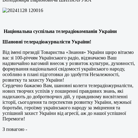
Національна суспільна телерадіокомпанія України
Шановні телерадіожурналісти України!
Від імені президії Товариства «Знання» України щиро вітаємо
вас зі 100-річчям Українського радіо, відзначаємо Ваш
надзвичайно вагомий внесок у розвиток культури, духовності,
формування національної свідомості українського народу,
особливо в плані підготовки до здобуття Незалежності,
розвитку та захисту України!
Сердечно бажаємо Вам, шановні колеги телерадіожурналісти,
нових творчих успіхів у поширенні правдивих знань, які
надихають до добротворчих дій, у правдивому висвітленні
історії, сьогодення та перспектив розвитку України, мужньої
боротьби, героїзму українського народу за зміцнення та
успішний захист України від агресії, аж до нашої успішної
Перемоги!
З повагою -