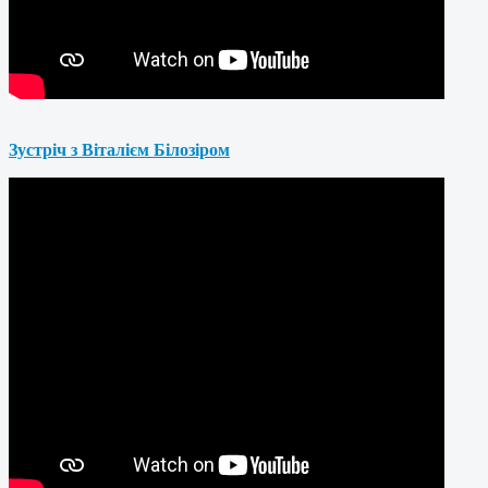
Зустріч з Віталієм Білозіром