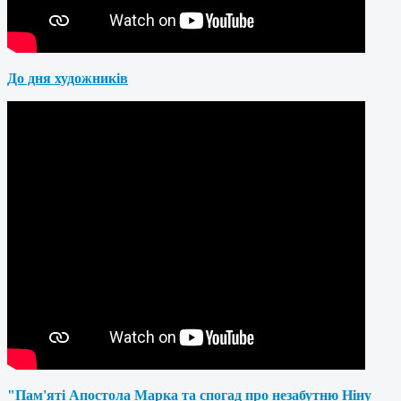
До дня художників
"Пам'яті Апостола Марка та спогад про незабутню Ніну