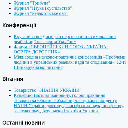
Журнал "Трибуна"
Журнал "Наука і суспільство"
Журнал "Редакторське око"
Конференції
Круглий стіл «Досвід та перспективи психологічної
реабілітації населення України»
Форум «ЄВРОПЕЙСЬКИЙ СОЮЗ - УКРАЇНА:
ОСВІТА ДОРОСЛИХ»
Міжнародна науково-практична конференція «Проблеми
людини в українських реаліях: надії та сподівання»: 12-ті
Шинкаруківські читання
Вітання
Товариство "ЗНАННЯ УКРАЇНИ"
Кушерцю Василю Івановичу, голові правління
Товариства «Знання» України, члену-кореспонденту
НАПН України, доктору філософських наук, професору,
заслуженому діячу науки і техніки України.
Останні новини