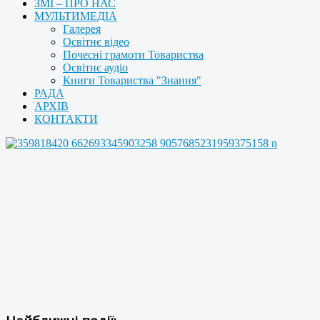
ЗМІ – ПРО НАС
МУЛЬТИМЕДІА
Галерея
Освітнє відео
Почесні грамоти Товариства
Освітнє аудіо
Книги Товариства "Знання"
РАДА
АРХІВ
КОНТАКТИ