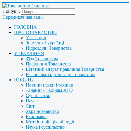
Пошук...
Перемикач навігації
ГОЛОВНА
ПРО ТОВАРИСТВО
У лекторії
Знамениті українці
Підрозділи Товариства
УПРАВЛІННЯ
З'їзд Товариства
Правління Товариства
Штатний апарат правління Товариства
Регіональні організації Товариства
НОВИНИ
Новини науки і техніки
«Знання» - воїнам АТО
Суспільство
Наука
Світ
Українознавство
Економіка
Миті історії, цікаві події
Наука і суспільство