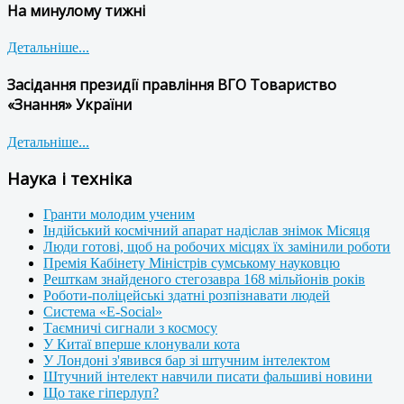
На минулому тижні
Детальніше...
Засідання президії правління ВГО Товариство
«Знання» України
Детальніше...
Наука і техніка
Гранти молодим ученим
Індійський космічний апарат надіслав знімок Місяця
Люди готові, щоб на робочих місцях їх замінили роботи
Премія Кабінету Міністрів сумському науковцю
Решткам знайденого стегозавра 168 мільйонів років
Роботи-поліцейські здатні розпізнавати людей
Система «E-Social»
Таємничі сигнали з космосу
У Китаї вперше клонували кота
У Лондоні з'явився бар зі штучним інтелектом
Штучний інтелект навчили писати фальшиві новини
Що таке гіперлуп?