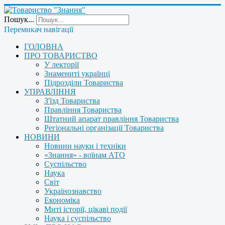
Пошук...
Перемикач навігації
ГОЛОВНА
ПРО ТОВАРИСТВО
У лекторії
Знамениті українці
Підрозділи Товариства
УПРАВЛІННЯ
З'їзд Товариства
Правління Товариства
Штатний апарат правління Товариства
Регіональні організації Товариства
НОВИНИ
Новини науки і техніки
«Знання» - воїнам АТО
Суспільство
Наука
Світ
Українознавство
Економіка
Миті історії, цікаві події
Наука і суспільство