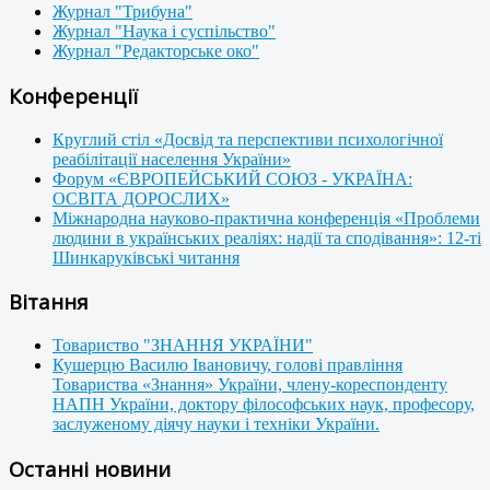
Журнал "Трибуна"
Журнал "Наука і суспільство"
Журнал "Редакторське око"
Конференції
Круглий стіл «Досвід та перспективи психологічної
реабілітації населення України»
Форум «ЄВРОПЕЙСЬКИЙ СОЮЗ - УКРАЇНА:
ОСВІТА ДОРОСЛИХ»
Міжнародна науково-практична конференція «Проблеми
людини в українських реаліях: надії та сподівання»: 12-ті
Шинкаруківські читання
Вітання
Товариство "ЗНАННЯ УКРАЇНИ"
Кушерцю Василю Івановичу, голові правління
Товариства «Знання» України, члену-кореспонденту
НАПН України, доктору філософських наук, професору,
заслуженому діячу науки і техніки України.
Останні новини