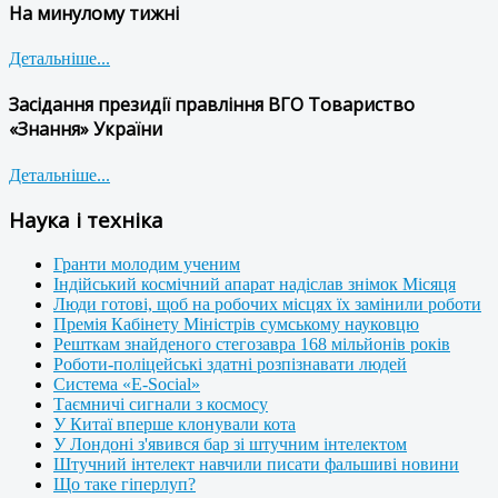
На минулому тижні
Детальніше...
Засідання президії правління ВГО Товариство
«Знання» України
Детальніше...
Наука і техніка
Гранти молодим ученим
Індійський космічний апарат надіслав знімок Місяця
Люди готові, щоб на робочих місцях їх замінили роботи
Премія Кабінету Міністрів сумському науковцю
Решткам знайденого стегозавра 168 мільйонів років
Роботи-поліцейські здатні розпізнавати людей
Система «E-Social»
Таємничі сигнали з космосу
У Китаї вперше клонували кота
У Лондоні з'явився бар зі штучним інтелектом
Штучний інтелект навчили писати фальшиві новини
Що таке гіперлуп?