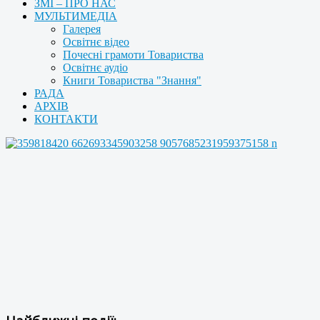
ЗМІ – ПРО НАС
МУЛЬТИМЕДІА
Галерея
Освітнє відео
Почесні грамоти Товариства
Освітнє аудіо
Книги Товариства "Знання"
РАДА
АРХІВ
КОНТАКТИ