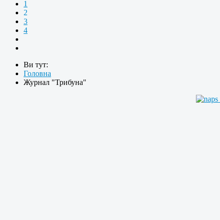
1
2
3
4
Ви тут:
Головна
Журнал "Трибуна"