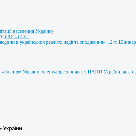
літації населення України»
 ДОРОСЛИХ»
ини в українських реаліях: надії та сподівання»: 12-ті Шинкар
 «Знання» України, члену-кореспонденту НАПН України, доктору
» України