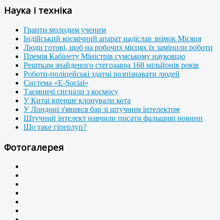
Наука і техніка
Гранти молодим ученим
Індійський космічний апарат надіслав знімок Місяця
Люди готові, щоб на робочих місцях їх замінили роботи
Премія Кабінету Міністрів сумському науковцю
Решткам знайденого стегозавра 168 мільйонів років
Роботи-поліцейські здатні розпізнавати людей
Система «E-Social»
Таємничі сигнали з космосу
У Китаї вперше клонували кота
У Лондоні з'явився бар зі штучним інтелектом
Штучний інтелект навчили писати фальшиві новини
Що таке гіперлуп?
Фотогалерея