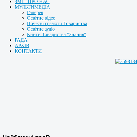
ЗМІ – ПРО НАС
МУЛЬТИМЕДІА
Галерея
Освітнє відео
Почесні грамоти Товариства
Освітнє аудіо
Книги Товариства "Знання"
РАДА
АРХІВ
КОНТАКТИ