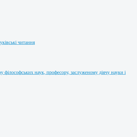
уківські читання
 філософських наук, професору, заслуженому діячу науки і