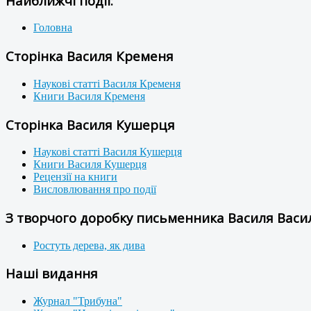
Найближчі події:
Головна
Сторінка Василя Кременя
Наукові статті Василя Кременя
Книги Василя Кременя
Сторінка Василя Кушерця
Наукові статті Василя Кушерця
Книги Василя Кушерця
Рецензії на книги
Висловлювання про події
З творчого доробку письменника Василя Васил
Ростуть дерева, як дива
Наші видання
Журнал "Трибуна"