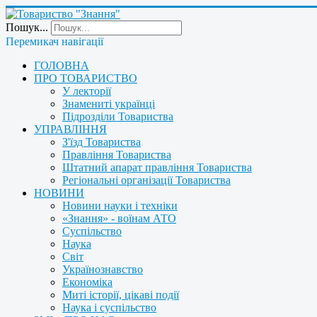
Пошук...
Перемикач навігації
ГОЛОВНА
ПРО ТОВАРИСТВО
У лекторії
Знамениті українці
Підрозділи Товариства
УПРАВЛІННЯ
З'їзд Товариства
Правління Товариства
Штатний апарат правління Товариства
Регіональні організації Товариства
НОВИНИ
Новини науки і техніки
«Знання» - воїнам АТО
Суспільство
Наука
Світ
Українознавство
Економіка
Миті історії, цікаві події
Наука і суспільство